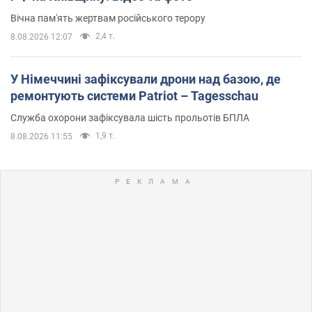
Вічна пам'ять жертвам російського терору
2,4 т.
8.08.2026 12:07
У Німеччині зафіксували дрони над базою, де
ремонтують системи Patriot – Tagesschau
Служба охорони зафіксувала шість прольотів БПЛА
1,9 т.
8.08.2026 11:55