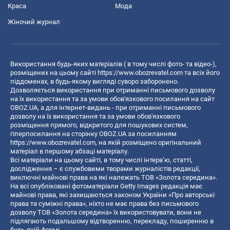
Краса
Мода
Жіночий журнал
Використання будь-яких матеріалів ( в тому числі фото- та відео-),
розміщених на цьому сайті
https://www.obozrevatel.com
та всіх його
піддоменах, в будь-якому вигляді суворо заборонено.
Дозволяється використання при отриманні письмового дозволу
на їх використання та за умови обов'язкового посилання на сайт
OBOZ.UA, а для інтернет-видань - при отриманні письмового
дозволу на їх використання та за умови обов'язкового
розміщення прямого, відкритого для пошукових систем,
гіперпосилання на сторінку OBOZ.UA за посиланням
https://www.obozrevatel.com
, на якій розміщено оригінальний
матеріал в першому абзаці матеріалу.
Всі матеріали на цьому сайті, в тому числі інтерв’ю, статті,
дослідження – є службовими творами журналістів редакції,
виключні майнові права на які належать ТОВ «Золота середина».
На всі опубліковані фотоматеріали Getty Images редакція має
майнові права, які захищаються законом України «Про авторські
права та суміжні права», ніхто не має права без письмового
дозволу ТОВ «Золота середина» їх використовувати, вони не
підлягають подальшому відтворенню, перекладу, поширенню в
будь-якій формі.