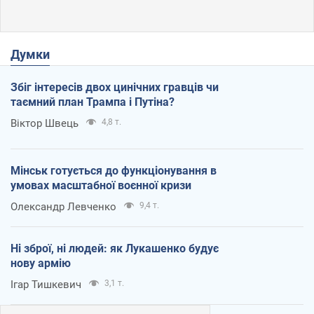
Думки
Збіг інтересів двох цинічних гравців чи
таємний план Трампа і Путіна?
Віктор Швець
4,8 т.
Мінськ готується до функціонування в
умовах масштабної воєнної кризи
Олександр Левченко
9,4 т.
Ні зброї, ні людей: як Лукашенко будує
нову армію
Ігар Тишкевич
3,1 т.