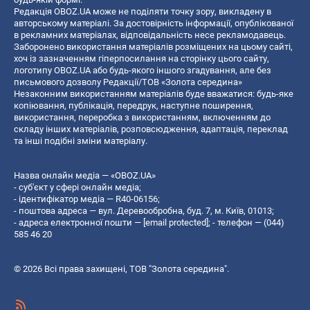
Редакція OBOZ.UA може не поділяти точку зору, викладену в
авторському матеріалі. За достовірність інформації, опублікованої
в рекламних матеріалах, відповідальність несе рекламодавець.
Заборонено використання матеріалів розміщених на цьому сайті,
хоч із зазначенням гіперпосилання на сторінку цього сайту,
логотипу OBOZ.UA або будь-якого іншого згадування, але без
письмового дозволу Редакції/ТОВ «Золота середина»
Незаконним використанням матеріалів буде вважатися: будь-яке
копiювання, публiкацiя, передрук, наступне поширення,
використання, переробка з використанням, включенням до
складу інших матеріалів, розповсюдження, адаптація, переклад
та інші подібні зміни матеріалу.
Назва онлайн медіа — «OBOZ.UA»
- суб'єкт у сфері онлайн медіа;
- ідентифікатор медіа — R40-06156;
- поштова адреса — вул. Деревообробна, буд. 7, м. Київ, 01013;
- адреса електронної пошти —
[email protected]
; - телефон — (044)
585 46 20
© 2026 Всі права захищені, ТОВ "Золота середина".