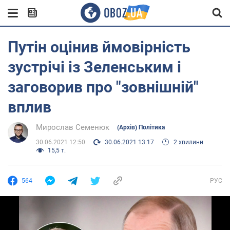
Путін оцінив ймовірність
зустрічі із Зеленським і
заговорив про "зовнішній"
вплив
Мирослав Семенюк
(Архів) Політика
30.06.2021 12:50
30.06.2021 13:17
2 хвилини
15,5 т.
564
РУС