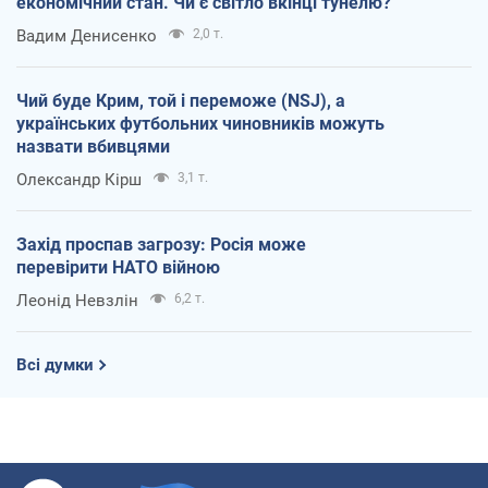
економічний стан. Чи є світло вкінці тунелю?
Вадим Денисенко
2,0 т.
Чий буде Крим, той і переможе (NSJ), а
українських футбольних чиновників можуть
назвати вбивцями
Олександр Кірш
3,1 т.
Захід проспав загрозу: Росія може
перевірити НАТО війною
Леонід Невзлін
6,2 т.
Всі думки