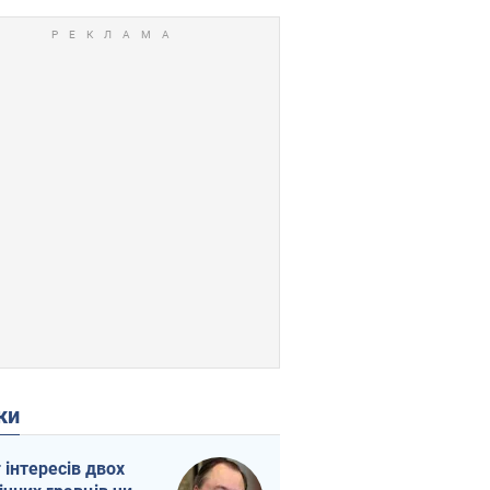
ки
г інтересів двох