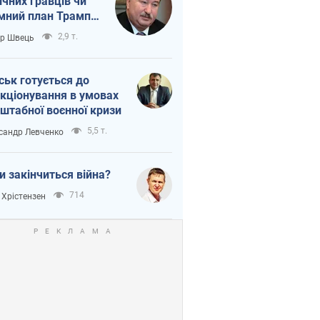
ічних гравців чи
мний план Трампа
тіна?
2,9 т.
ор Швець
ськ готується до
кціонування в умовах
штабної воєнної кризи
5,5 т.
сандр Левченко
и закінчиться війна?
714
 Хрістензен