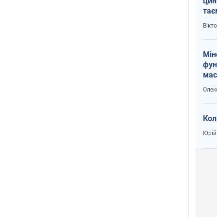
цин
тає
і Пу
Вікт
Мін
фун
мас
Олек
Кол
Юрій