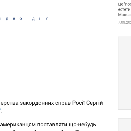
росі
Це "по
Фото
естети
Макса
ідео дня
7.08.20
терства закордонних справ Росії Сергій
"
.
 американцям поставляти що-небудь