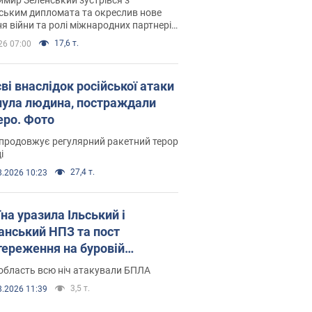
ським дипломата та окреслив нове
я війни та ролі міжнародних партнерів
тьбі з Росією
17,6 т.
26 07:00
ві внаслідок російської атаки
нула людина, постраждали
еро. Фото
продовжує регулярний ракетний терор
і
27,4 т.
8.2026 10:23
на уразила Ільський і
нський НПЗ та пост
тереження на буровій
новці "Сиваш": Генштаб
область всю ніч атакували БПЛА
ив деталі. Фото і відео
3,5 т.
8.2026 11:39