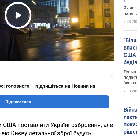
Як на 
пальн
7.08.20
Play Video
"Біли
влас
США 
буді
зали
Трамп 
подаст
"жахли
сі головного — підпишіться на Новини на
7.08.20
Підписатися
Війн
такт
пока
 США поставляти Україні озброєння, але
ріше
чею Києву летальної зброї будуть