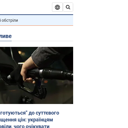
і обстріли
ливе
"готуються" до суттєвого
ищення цін: українцям
віли, чого очікувати