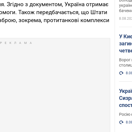
ня. Згідно з документом, Україна отримає
україн
баченн
омоги. Також передбачається, що Штати
у боро
8.08.20
зброю, зокрема, протитанкові комплекси
У Киє
заги
четв
Ворог 
столиц
8.0
Украї
Сизра
спос
уста
Росію 
розкр
8.0