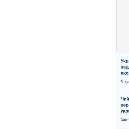
Укр
над
еко
сві
Вади
Чий
пер
укр
чин
Олек
наз