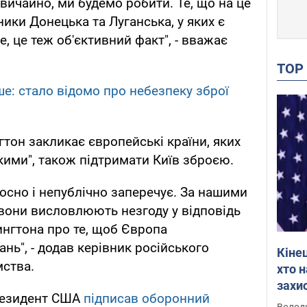
звичайно, ми будемо робити. Те, що на це
ики Донецька та Луганська, у яких є
, це теж об'єктивний факт", - вважає
TO
рше: стало відомо про небезпеку зброї
тон закликає європейські країни, яких
кими", також підтримати Київ зброєю.
лосно і непублічно заперечує. За нашими
вони висловлюють незгоду у відповідь
нгтона про те, щоб Європа
нь", - додав керівник російського
Кіне
мства.
хто 
захис
президент США
підписав оборонний
Інте
Володи