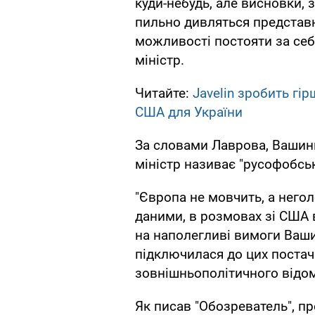
куди-небудь, але висновки, 
пильно дивляться представн
можливості постояти за себе
міністр.
Читайте:
Javelin зробить гі
США для України
За словами Лаврова, Вашинг
міністр називає "русофобсь
"Європа не мовчить, а него
даними, в розмовах зі США 
на наполегливі вимоги Ваши
підключилася до цих постача
зовнішньополітичного відо
Як писав "Обозреватель", 