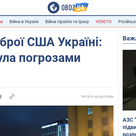
ни
Війна в Україні
Війна Ізраїлю та Ірану
VENETO
Російськ
Важ
брої США Україні:
ула погрозами
Читать на русском
АЗС 
підв
розпо