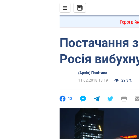
Герої вій
Постачання з
Росія вибухн
(Архів) Політика
11.02.2018 18:19
29,3 т.
13