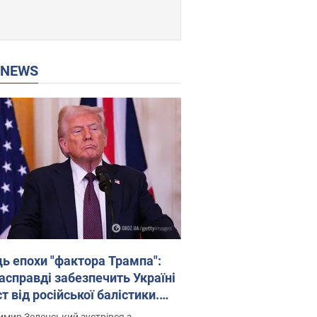
P NEWS
ць епохи "фактора Трампа":
насправді забезпечить Україні
т від російської балістики.
рв’ю з Безсмертним
мир Зеленський зустрівся з