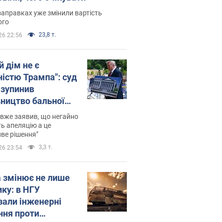
заправках уже змінили вартість
ого
23,8 т.
26 22:56
й дім не є
ністю Трампа": суд
зупинив
вництво бальної
 за $400 млн
вже заявив, що негайно
ь апеляцію а це
ве рішення"
3,3 т.
26 23:54
а змінює не лише
ику: в НГУ
зали інженерні
ння проти