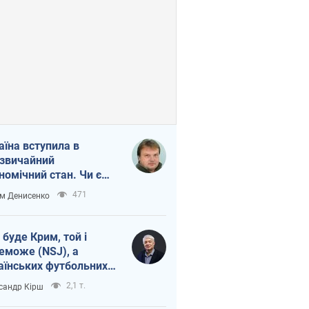
аїна вступила в
звичайний
номічний стан. Чи є
тло вкінці тунелю?
471
м Денисенко
 буде Крим, той і
еможе (NSJ), а
аїнських футбольних
овників можуть
2,1 т.
сандр Кірш
вати вбивцями