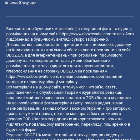
Жіночий журнал
Використання будь-яких матеріалів ( в тому числі фото- та відео-),
розміщених на цьому сайті
https://www.obozrevatel.com
та всіх його
піддоменах, в будь-якому вигляді суворо заборонено.
Дозволяється використання при отриманні письмового дозволу
на їх використання та за умови обов'язкового посилання на сайт
OBOZ.UA, а для інтернет-видань - при отриманні письмового
дозволу на їх використання та за умови обов'язкового
розміщення прямого, відкритого для пошукових систем,
гіперпосилання на сторінку OBOZ.UA за посиланням
https://www.obozrevatel.com
, на якій розміщено оригінальний
матеріал в першому абзаці матеріалу.
Всі матеріали на цьому сайті, в тому числі інтерв’ю, статті,
дослідження – є службовими творами журналістів редакції,
виключні майнові права на які належать ТОВ «Золота середина».
На всі опубліковані фотоматеріали Getty Images редакція має
майнові права, які захищаються законом України «Про авторські
права та суміжні права», ніхто не має права без письмового
дозволу ТОВ «Золота середина» їх використовувати, вони не
підлягають подальшому відтворенню, перекладу, поширенню в
будь-якій формі.
Редакція OBOZ.UA може не поділяти точку зору, викладену в