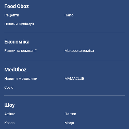
Food Oboz
Рецепти
Напої
Новини Кулінарії
Економіка
Ринки та компанії
Макроекономіка
MedOboz
Новини медицини
MAMACLUB
Covid
Шоу
Афіша
Плітки
Краса
Мода