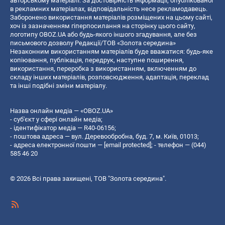
авторському матеріалі. За достовірність інформації, опублікованої
в рекламних матеріалах, відповідальність несе рекламодавець.
Заборонено використання матеріалів розміщених на цьому сайті,
хоч із зазначенням гіперпосилання на сторінку цього сайту,
логотипу OBOZ.UA або будь-якого іншого згадування, але без
письмового дозволу Редакції/ТОВ «Золота середина»
Незаконним використанням матеріалів буде вважатися: будь-яке
копiювання, публiкацiя, передрук, наступне поширення,
використання, переробка з використанням, включенням до
складу інших матеріалів, розповсюдження, адаптація, переклад
та інші подібні зміни матеріалу.
Назва онлайн медіа — «OBOZ.UA»
- суб'єкт у сфері онлайн медіа;
- ідентифікатор медіа — R40-06156;
- поштова адреса — вул. Деревообробна, буд. 7, м. Київ, 01013;
- адреса електронної пошти —
[email protected]
; - телефон — (044)
585 46 20
© 2026 Всі права захищені, ТОВ "Золота середина".