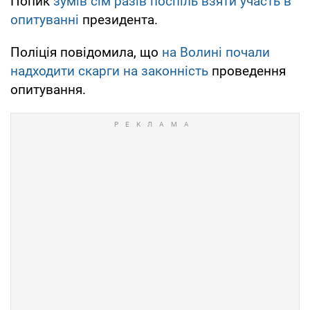
Попик
зумів сім разів поспіль взяти участь в
опитуванні
президента.
Поліція повідомила, що
на Волині почали
надходити скарги на законність
проведення
опитування.