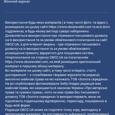
Жіночий журнал
Використання будь-яких матеріалів ( в тому числі фото- та відео-),
розміщених на цьому сайті
https://www.obozrevatel.com
та всіх його
піддоменах, в будь-якому вигляді суворо заборонено.
Дозволяється використання при отриманні письмового дозволу
на їх використання та за умови обов'язкового посилання на сайт
OBOZ.UA, а для інтернет-видань - при отриманні письмового
дозволу на їх використання та за умови обов'язкового
розміщення прямого, відкритого для пошукових систем,
гіперпосилання на сторінку OBOZ.UA за посиланням
https://www.obozrevatel.com
, на якій розміщено оригінальний
матеріал в першому абзаці матеріалу.
Всі матеріали на цьому сайті, в тому числі інтерв’ю, статті,
дослідження – є службовими творами журналістів редакції,
виключні майнові права на які належать ТОВ «Золота середина».
На всі опубліковані фотоматеріали Getty Images редакція має
майнові права, які захищаються законом України «Про авторські
права та суміжні права», ніхто не має права без письмового
дозволу ТОВ «Золота середина» їх використовувати, вони не
підлягають подальшому відтворенню, перекладу, поширенню в
будь-якій формі.
Редакція OBOZ.UA може не поділяти точку зору, викладену в
авторському матеріалі. За достовірність інформації, опублікованої