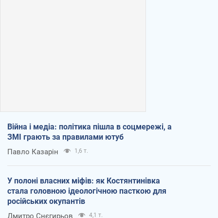
Війна і медіа: політика пішла в соцмережі, а
ЗМІ грають за правилами ютуб
Павло Казарін
1,6 т.
У полоні власних міфів: як Костянтинівка
стала головною ідеологічною пасткою для
російських окупантів
Дмитро Снєгирьов
4,1 т.