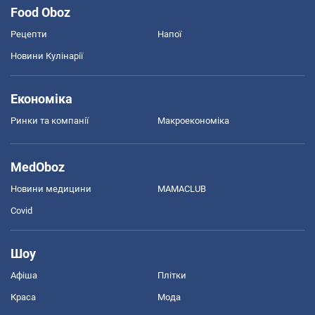
Food Oboz
Рецепти
Напої
Новини Кулінарії
Економіка
Ринки та компанії
Макроекономіка
MedOboz
Новини медицини
MAMACLUB
Covid
Шоу
Афіша
Плітки
Краса
Мода