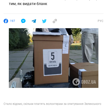
тим, як видати бланк
197
РУС