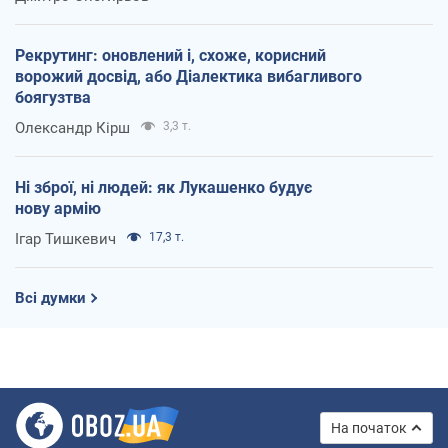
Рекрутинг: оновлений і, схоже, корисний
ворожий досвід, або Діалектика вибагливого
боягузтва
Олександр Кірш
3,3 т.
Ні зброї, ні людей: як Лукашенко будує
нову армію
Ігар Тишкевич
17,3 т.
Всі думки
На початок