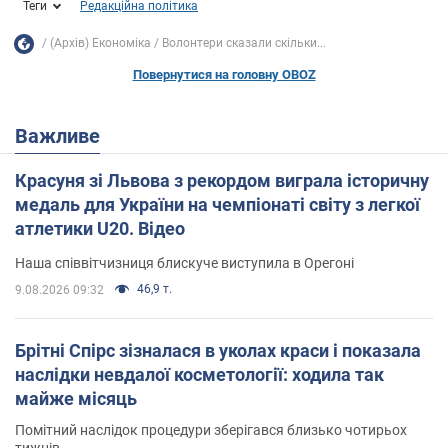
Теги
Редакційна політика
(Архів) Економіка
Волонтери сказали скільки...
Повернутися на головну OBOZ
Важливе
Красуня зі Львова з рекордом виграла історичну
медаль для України на чемпіонаті світу з легкої
атлетики U20. Відео
Наша співвітчизниця блискуче виступила в Орегоні
46,9 т.
9.08.2026 09:32
Брітні Спірс зізналася в уколах краси і показала
наслідки невдалої косметології: ходила так
майже місяць
Помітний наслідок процедури зберігався близько чотирьох
тижнів