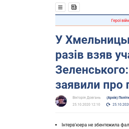
Герої вій
У Хмельницьк
разів взяв уч
Зеленського:
заявили про
Вікторія Довгань
(Архів) Політ
25.10.2020 12:10
25.10.202
Інтерв'юера не збентежила фал