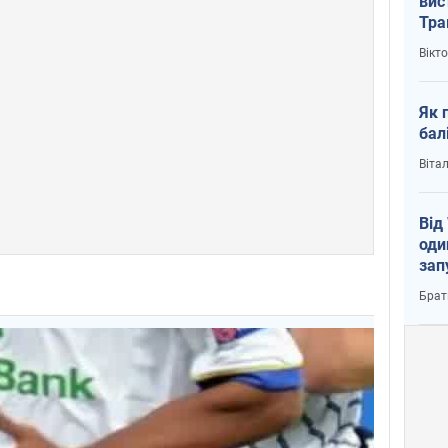
вис
Тра
Вікт
Як 
бал
Віта
Від
оди
зап
реа
Брат