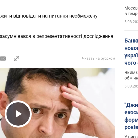
Москва
в темр
вжити відповідати на питання необмежену
5.08.20
 засумнівався в репрезентативності дослідження
Банк
ново
укра
Читать на русском
чого
Яким б
обмін
5.08.20
"Джи
екоси
форм
Play Video
років
заби
У висо