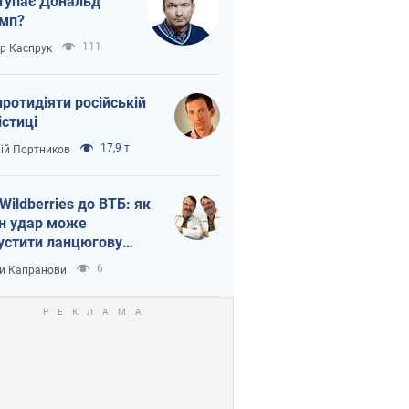
тупає Дональд
мп?
111
ор Каспрук
протидіяти російській
істиці
17,9 т.
лій Портников
 Wildberries до ВТБ: як
н удар може
устити ланцюгову
кцію в Росії
6
и Капранови