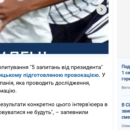
Под
 опитування "5 запитань від президента"
1 с
ицькому підготовленою провокацією.
У
гор
панія, яка проводить дослідження,
ско
Вікт
мацію.
рок
результати конкретно цього інтерв'юера в
В С
зви
овуватися не будуть", – запевнили
сме
Ата
Олек