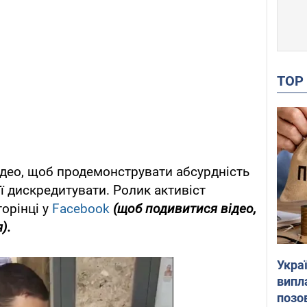
TO
ідео, щоб продемонструвати абсурдність
її дискредитувати. Ролик активіст
орінці у
Facebook
(щоб подивитися відео,
).
Украї
випл
позо