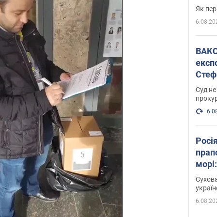
Як пер
6.08.20
ВАКС обрав 
експ
Стеф
спра
Суд не
проку
6.0
Росі
прап
морі
Сухова
украї
6.08.20