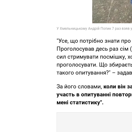
"Усе, що потрібно знати про
Проголосував десь раз сім (
сил стримувати посмішку, х
проголосувати. Що збираєть
такого опитування?" – зада
За його словами,
коли він з
участь в опитуванні повторн
мені статистику".