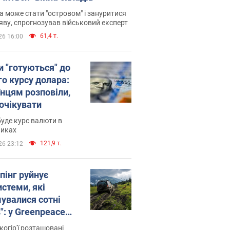
 може стати "островом" і зануритися
яву, спрогнозував військовий експерт
61,4 т.
26 16:00
и "готуються" до
го курсу долара:
їнцям розповіли,
 очікувати
уде курс валюти в
никах
121,9 т.
26 23:12
пінг руйнує
стеми, які
увалися сотні
": у Greenpeace
ли на сполох
когір'ї розташовані