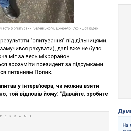
 результати "опитування" під дільницями.
замучився рахувати), далі вже не було
оча міг за весь мікрорайон
ся зрозуміти президент за підсумками
вся питанням Попик.
апитав у інтерв'юера, чи можна взяти
о, той відповів йому: "Давайте, зробите
Дум
На 