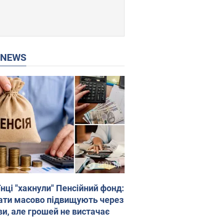
P NEWS
нці "хакнули" Пенсійний фонд:
ати масово підвищують через
ви, але грошей не вистачає