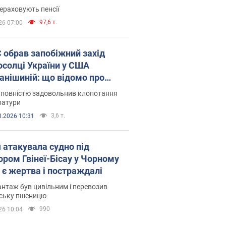
ераховують пенсії
97,6 т.
26 07:00
запобіжний захід
осолці України у США
анішиній: що відомо про
ву
 повністю задовольнив клопотання
ратури
3,6 т.
8.2026 10:31
я атакувала судно під
ором Гвінеї-Бісау у Чорному
: є жертва і постраждалі
нтаж був цивільним і перевозив
нську пшеницю
990
26 10:04