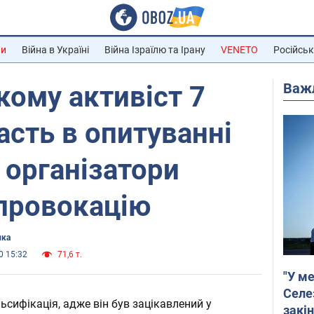
ни
Війна в Україні
Війна Ізраїлю та Ірану
VENETO
Російськ
Важ
ому активіст 7
асть в опитуванні
 організатори
 провокацію
ика
0 15:32
71,6 т.
"У ме
Селе
ьсифікація, адже він був зацікавлений у
закін