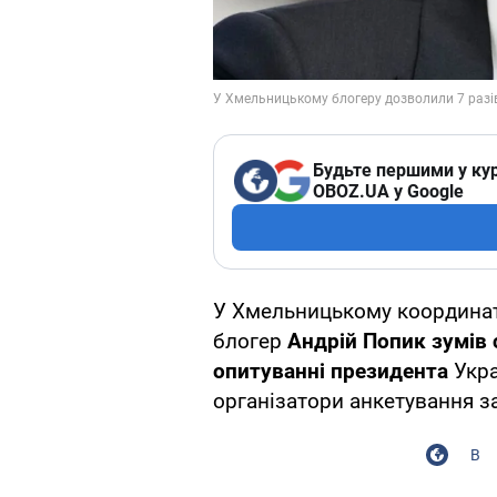
Будьте першими у кур
OBOZ.UA у Google
У Хмельницькому координат
блогер
Андрій Попик зумів 
опитуванні президента
Укра
організатори анкетування з
В