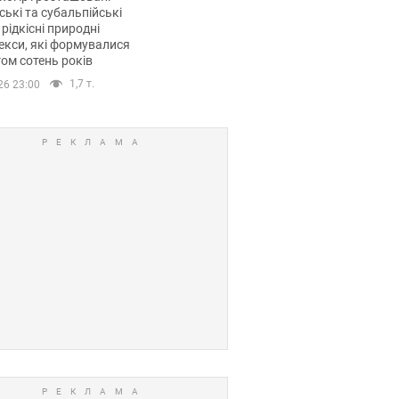
ські та субальпійські
 рідкісні природні
кси, які формувалися
ом сотень років
1,7 т.
26 23:00