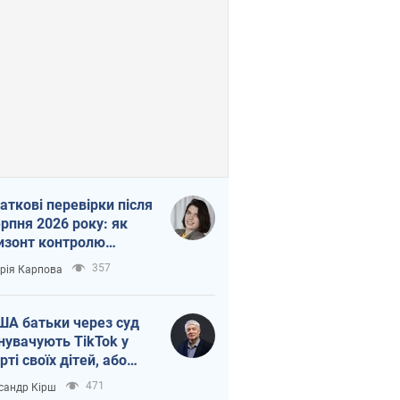
аткові перевірки після
ерпня 2026 року: як
изонт контролю
рочується з 6,5 до 3
357
орія Карпова
ів
ША батьки через суд
нувачують TikTok у
рті своїх дітей, або
ка КНР на молодь
471
сандр Кірш