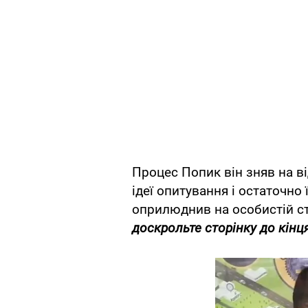
Процес Попик він зняв на в
ідеї опитування і остаточно 
оприлюднив на особистій ст
доскрольте сторінку до кінця