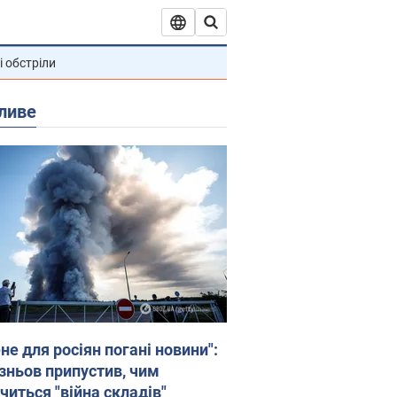
і обстріли
ливе
не для росіян погані новини":
зньов припустив, чим
читься "війна складів"