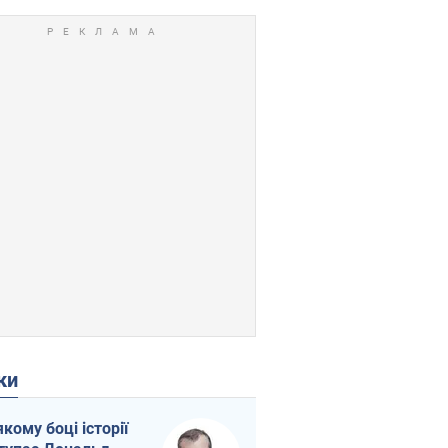
ки
якому боці історії