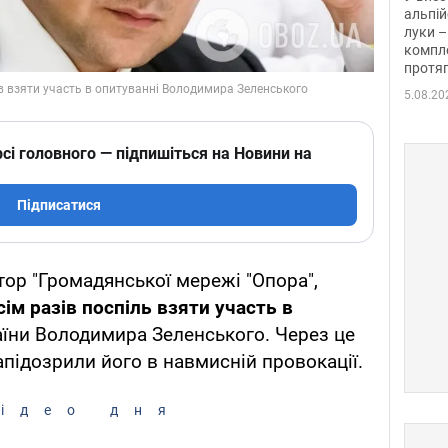
альпій
луки –
компле
протяг
5.08.20
сі головного — підпишіться на Новини на
Підписатися
ор "Громадянської мережі "Опора",
сім разів поспіль взяти участь в
їни Володимира Зеленського. Через це
апідозрили його в навмисній провокації.
ідео дня