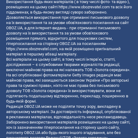
Використання будь-яких матеріалів ( в тому числі фото- та відео-),
розміщених на цьому сайті
https://www.obozrevatel.com
та всіх його
піддоменах, в будь-якому вигляді суворо заборонено.
Дозволяється використання при отриманні письмового дозволу
на їх використання та за умови обов'язкового посилання на сайт
OBOZ.UA, а для інтернет-видань - при отриманні письмового
дозволу на їх використання та за умови обов'язкового
розміщення прямого, відкритого для пошукових систем,
гіперпосилання на сторінку OBOZ.UA за посиланням
https://www.obozrevatel.com
, на якій розміщено оригінальний
матеріал в першому абзаці матеріалу.
Всі матеріали на цьому сайті, в тому числі інтерв’ю, статті,
дослідження – є службовими творами журналістів редакції,
виключні майнові права на які належать ТОВ «Золота середина».
На всі опубліковані фотоматеріали Getty Images редакція має
майнові права, які захищаються законом України «Про авторські
права та суміжні права», ніхто не має права без письмового
дозволу ТОВ «Золота середина» їх використовувати, вони не
підлягають подальшому відтворенню, перекладу, поширенню в
будь-якій формі.
Редакція OBOZ.UA може не поділяти точку зору, викладену в
авторському матеріалі. За достовірність інформації, опублікованої
в рекламних матеріалах, відповідальність несе рекламодавець.
Заборонено використання матеріалів розміщених на цьому сайті,
хоч із зазначенням гіперпосилання на сторінку цього сайту,
логотипу OBOZ.UA або будь-якого іншого згадування, але без
письмового дозволу Редакції/ТОВ «Золота середина»