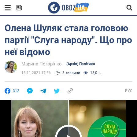
Олена Шуляк стала головою
партії "Слуга народу". Що про
неї відомо
Марина Погорілко
(Архів) Політика
15.11.2021 17:56
3 хвилини
18,0 т.
312
РУС