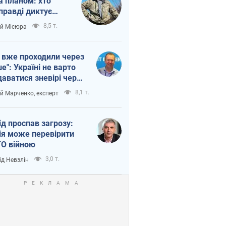
а планом: хто
правді диктує
п війни
8,5 т.
ій Місюра
 вже проходили через
ше": Україні не варто
даватися зневірі через
етний терор
8,1 т.
ій Марченко, експерт
ід проспав загрозу:
ія може перевірити
О війною
3,0 т.
ід Невзлін