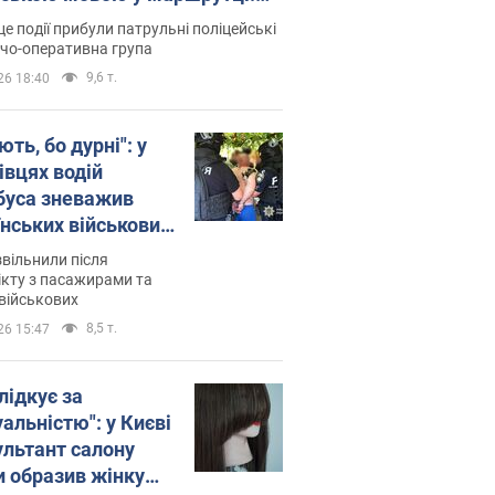
ція склала адмінпротокол.
це події прибули патрульні поліцейські
о
дчо-оперативна група
9,6 т.
26 18:40
ть, бо дурні": у
івцях водій
буса зневажив
їнських військових
латився. Відео
звільнили після
кту з пасажирами та
військових
8,5 т.
26 15:47
лідкує за
альністю": у Києві
ультант салону
и образив жінку