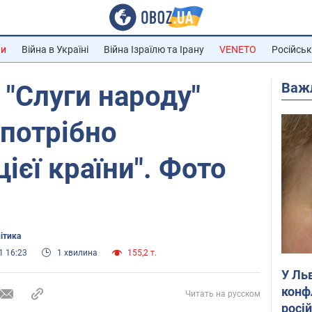
ни
Війна в Україні
Війна Ізраїлю та Ірану
VENETO
Російськ
Важ
 "Слуги народу"
"потрібно
ієї країни". Фото
літика
1 16:23
1 хвилина
155,2 т.
У Ль
конф
Читать на русском
росі