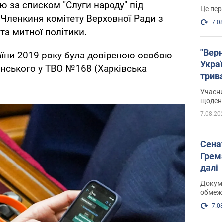
 за списком "Слуги народу" під
Це пер
 Членкиня комітету Верховної Ради з
7.0
 та митної політики.
"Верн
аїни 2019 року була довіреною особою
Украї
нського у ТВО №168 (Харківська
трив
карт
Учасн
щоденн
7.08.20
Сена
Грема
далі
Докуме
обмеж
7.0