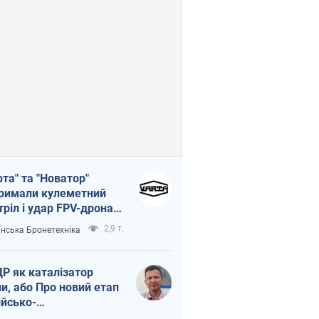
рта" та "Новатор"
римали кулеметний
тріл і удар FPV-дрона,
тувавши життя
2,9 т.
їнська Бронетехніка
церу ЗСУ
Р як каталізатор
ни, або Про новий етап
ійсько-
нічнокорейського