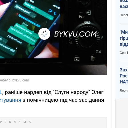
поз
нас
тем
Серг
"Ми
гір
під
рак
Серг
Зах
Рос
НАТ
Леон
L
, раніше нардеп від "Слуги народу" Олег
стування
з помічницею під час засідання