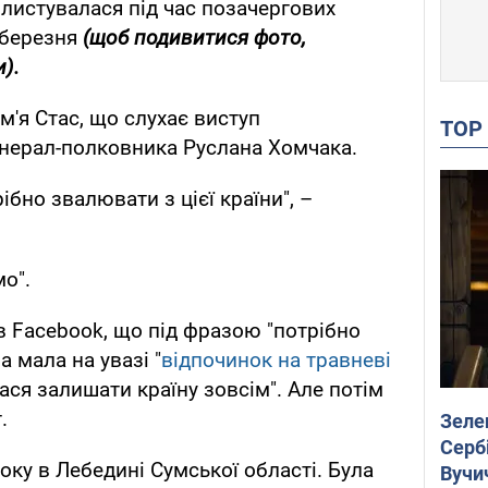
 листувалася під час позачергових
 березня
(щоб подивитися фото,
).
м'я Стас, що слухає виступ
TO
нерал-полковника Руслана Хомчака.
бно звалювати з цієї країни", –
мо".
в Facebook, що під фразою "потрібно
а мала на увазі "
відпочинок на травневі
алася залишати країну зовсім". Але потім
.
Зеле
Сербі
оку в Лебедині Сумської області. Була
Вучи