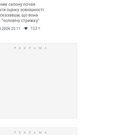
 хімієтерапії,
ник салону почав
орівся скандал.
ти оцінку зовнішності
 сказавши, що вона
 "чоловічу стрижку"
12,2 т.
8.2026 22:11