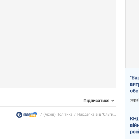
"Ва
вит
обс
вря
Підписатися
Укра
офі
(Архів) Політика
Нардепка від "Слуги...
КНД
вій
рос
пів