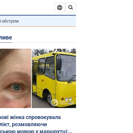
і обстріли
ливе
вові жінка спровокувала
лікт, розмовляючи
йською мовою у маршрутці: