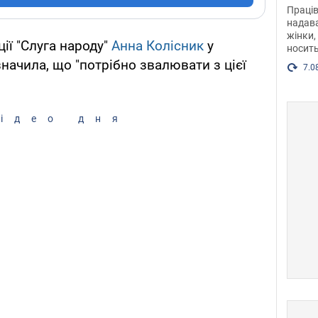
після
Праців
розг
надава
жінки,
Фото
ії "Слуга народу"
Анна Колісник
у
носить
начила, що "потрібно звалювати з цієї
7.0
ідео дня