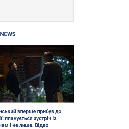
P NEWS
нський вперше прибув до
ї: планується зустріч із
чем і не лише. Відео