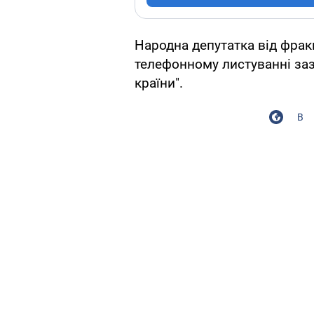
Народна депутатка від фракц
телефонному листуванні заз
країни".
В