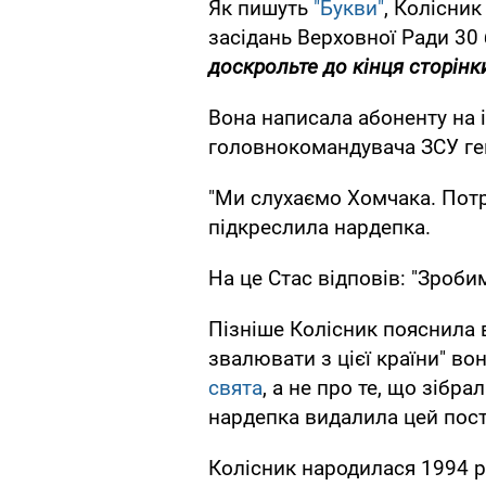
Як пишуть
"Букви"
, Колісник
засідань Верховної Ради 30
доскрольте до кінця сторінки
Вона написала абоненту на і
головнокомандувача ЗСУ ге
"Ми слухаємо Хомчака. Потрі
підкреслила нардепка.
На це Стас відповів: "Зроби
Пізніше Колісник пояснила 
звалювати з цієї країни" вон
свята
, а не про те, що зібр
нардепка видалила цей пост
Колісник народилася 1994 р