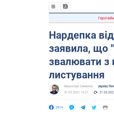
Герої вій
Нардепка від
заявила, що 
звалювати з ц
листування
Мирослав Семенюк
(Архів) По
31.03.2021 14:21
31.03.202
2814