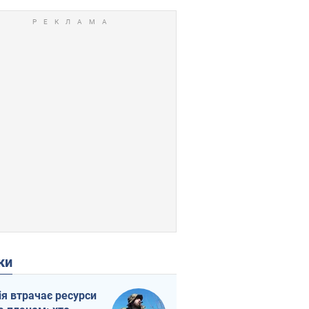
ки
ія втрачає ресурси