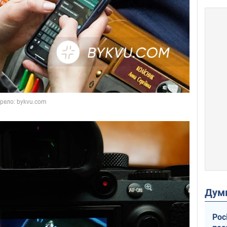
Дум
Рос