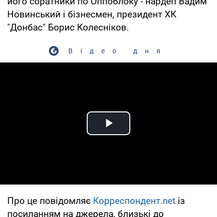
його соратники по Оппоблоку - нардеп Вадим
Новинський і бізнесмен, президент ХК
"Донбас" Борис Колесніков.
Відео дня
Play Video
Про це повідомляє
Корреспондент.net
із
посиланням на джерела, близькі до