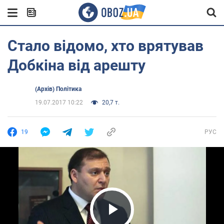
Стало відомо, хто врятував
Добкіна від арешту
(Архів) Політика
19.07.2017 10:22
20,7 т.
19
РУС