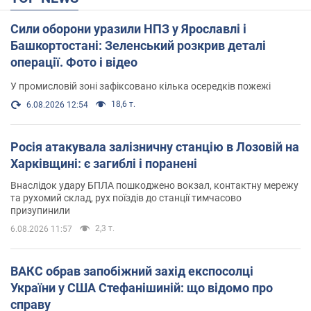
Сили оборони уразили НПЗ у Ярославлі і
Башкортостані: Зеленський розкрив деталі
операції. Фото і відео
У промисловій зоні зафіксовано кілька осередків пожежі
18,6 т.
6.08.2026 12:54
Росія атакувала залізничну станцію в Лозовій на
Харківщині: є загиблі і поранені
Внаслідок удару БПЛА пошкоджено вокзал, контактну мережу
та рухомий склад, рух поїздів до станції тимчасово
призупинили
2,3 т.
6.08.2026 11:57
ВАКС обрав запобіжний захід експосолці
України у США Стефанішиній: що відомо про
справу