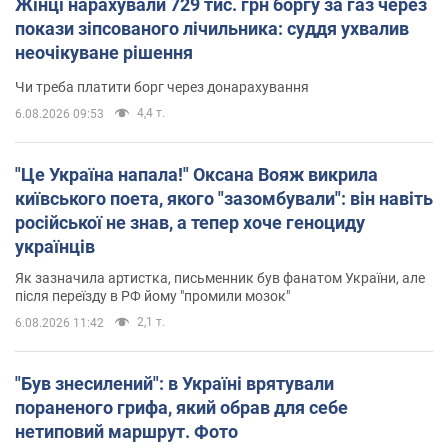
Жінці нарахували 729 тис. грн боргу за газ через
покази зіпсованого лічильника: суддя ухвалив
неочікуване рішення
Чи треба платити борг через донарахування
4,4 т.
6.08.2026 09:53
"Це Україна напала!" Оксана Вояж викрила
київського поета, якого "зазомбували": він навіть
російської не знав, а тепер хоче геноциду
українців
Як зазначила артистка, письменник був фанатом України, але
після переїзду в РФ йому "промили мозок"
2,1 т.
6.08.2026 11:42
"Був знесилений": в Україні врятували
пораненого грифа, який обрав для себе
нетиповий маршрут. Фото