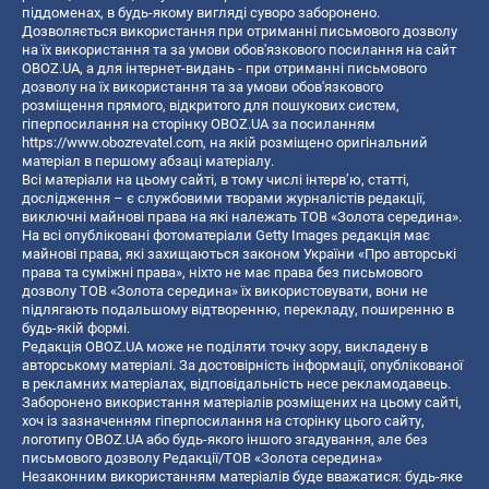
піддоменах, в будь-якому вигляді суворо заборонено.
Дозволяється використання при отриманні письмового дозволу
на їх використання та за умови обов'язкового посилання на сайт
OBOZ.UA, а для інтернет-видань - при отриманні письмового
дозволу на їх використання та за умови обов'язкового
розміщення прямого, відкритого для пошукових систем,
гіперпосилання на сторінку OBOZ.UA за посиланням
https://www.obozrevatel.com
, на якій розміщено оригінальний
матеріал в першому абзаці матеріалу.
Всі матеріали на цьому сайті, в тому числі інтерв’ю, статті,
дослідження – є службовими творами журналістів редакції,
виключні майнові права на які належать ТОВ «Золота середина».
На всі опубліковані фотоматеріали Getty Images редакція має
майнові права, які захищаються законом України «Про авторські
права та суміжні права», ніхто не має права без письмового
дозволу ТОВ «Золота середина» їх використовувати, вони не
підлягають подальшому відтворенню, перекладу, поширенню в
будь-якій формі.
Редакція OBOZ.UA може не поділяти точку зору, викладену в
авторському матеріалі. За достовірність інформації, опублікованої
в рекламних матеріалах, відповідальність несе рекламодавець.
Заборонено використання матеріалів розміщених на цьому сайті,
хоч із зазначенням гіперпосилання на сторінку цього сайту,
логотипу OBOZ.UA або будь-якого іншого згадування, але без
письмового дозволу Редакції/ТОВ «Золота середина»
Незаконним використанням матеріалів буде вважатися: будь-яке