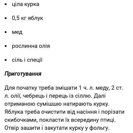
ціла курка
0,5 кг яблук
мед
рослинна олія
сіль і спеції
Приготування
Для початку треба змішати 1 ч. л. меду, 2 ст.
л. олії, чебрець і перець із сіллю. Далі
отриманою сумішшю натирають курку.
Яблука треба очистити від насіння і порізати
скибочками, покласти їх всередину птиці.
Отвір зашити і закутати курку у фольгу.