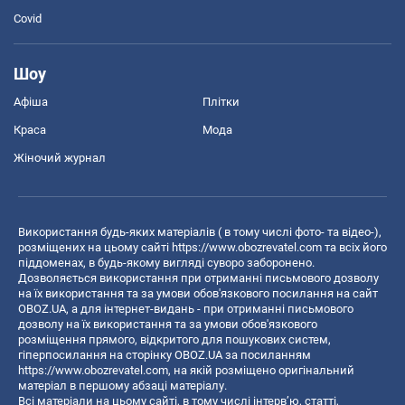
Covid
Шоу
Афіша
Плітки
Краса
Мода
Жіночий журнал
Використання будь-яких матеріалів ( в тому числі фото- та відео-),
розміщених на цьому сайті
https://www.obozrevatel.com
та всіх його
піддоменах, в будь-якому вигляді суворо заборонено.
Дозволяється використання при отриманні письмового дозволу
на їх використання та за умови обов'язкового посилання на сайт
OBOZ.UA, а для інтернет-видань - при отриманні письмового
дозволу на їх використання та за умови обов'язкового
розміщення прямого, відкритого для пошукових систем,
гіперпосилання на сторінку OBOZ.UA за посиланням
https://www.obozrevatel.com
, на якій розміщено оригінальний
матеріал в першому абзаці матеріалу.
Всі матеріали на цьому сайті, в тому числі інтерв’ю, статті,