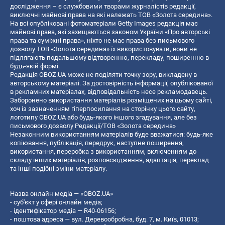
дослідження – є службовими творами журналістів редакції,
виключні майнові права на які належать ТОВ «Золота середина».
На всі опубліковані фотоматеріали Getty Images редакція має
майнові права, які захищаються законом України «Про авторські
права та суміжні права», ніхто не має права без письмового
дозволу ТОВ «Золота середина» їх використовувати, вони не
підлягають подальшому відтворенню, перекладу, поширенню в
будь-якій формі.
Редакція OBOZ.UA може не поділяти точку зору, викладену в
авторському матеріалі. За достовірність інформації, опублікованої
в рекламних матеріалах, відповідальність несе рекламодавець.
Заборонено використання матеріалів розміщених на цьому сайті,
хоч із зазначенням гіперпосилання на сторінку цього сайту,
логотипу OBOZ.UA або будь-якого іншого згадування, але без
письмового дозволу Редакції/ТОВ «Золота середина»
Незаконним використанням матеріалів буде вважатися: будь-яке
копiювання, публiкацiя, передрук, наступне поширення,
використання, переробка з використанням, включенням до
складу інших матеріалів, розповсюдження, адаптація, переклад
та інші подібні зміни матеріалу.
Назва онлайн медіа — «OBOZ.UA»
- суб'єкт у сфері онлайн медіа;
- ідентифікатор медіа — R40-06156;
- поштова адреса — вул. Деревообробна, буд. 7, м. Київ, 01013;