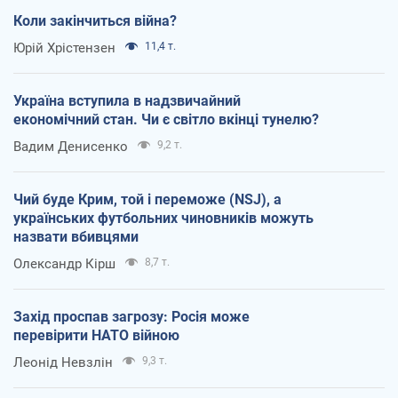
Коли закінчиться війна?
Юрій Хрістензен
11,4 т.
Україна вступила в надзвичайний
економічний стан. Чи є світло вкінці тунелю?
Вадим Денисенко
9,2 т.
Чий буде Крим, той і переможе (NSJ), а
українських футбольних чиновників можуть
назвати вбивцями
Олександр Кірш
8,7 т.
Захід проспав загрозу: Росія може
перевірити НАТО війною
Леонід Невзлін
9,3 т.