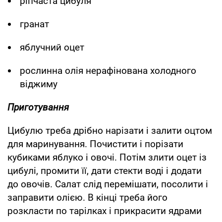
ріпчаста цибуля
гранат
яблучний оцет
рослинна олія нерафінована холодного
віджиму
Приготування
Цибулю треба дрібно нарізати і залити оцтом
для маринування. Почистити і порізати
кубиками яблуко і овочі. Потім злити оцет із
цибулі, промити її, дати стекти воді і додати
до овочів. Салат слід перемішати, посолити і
заправити олією. В кінці треба його
розкласти по тарілках і прикрасити ядрами