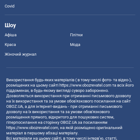
Covid
Шоу
Афіша
Плітки
Краса
Мода
Жіночий журнал
Використання будь-яких матеріалів ( в тому числі фото- та відео-),
розміщених на цьому сайті
https://www.obozrevatel.com
та всіх його
піддоменах, в будь-якому вигляді суворо заборонено.
Дозволяється використання при отриманні письмового дозволу
на їх використання та за умови обов'язкового посилання на сайт
OBOZ.UA, а для інтернет-видань - при отриманні письмового
дозволу на їх використання та за умови обов'язкового
розміщення прямого, відкритого для пошукових систем,
гіперпосилання на сторінку OBOZ.UA за посиланням
https://www.obozrevatel.com
, на якій розміщено оригінальний
матеріал в першому абзаці матеріалу.
Всі матеріали на цьому сайті, в тому числі інтерв’ю, статті,