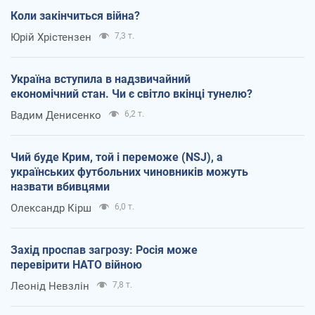
Коли закінчиться війна?
Юрій Хрістензен
7,3 т.
Україна вступила в надзвичайний
економічний стан. Чи є світло вкінці тунелю?
Вадим Денисенко
6,2 т.
Чий буде Крим, той і переможе (NSJ), а
українських футбольних чиновників можуть
назвати вбивцями
Олександр Кірш
6,0 т.
Захід проспав загрозу: Росія може
перевірити НАТО війною
Леонід Невзлін
7,8 т.