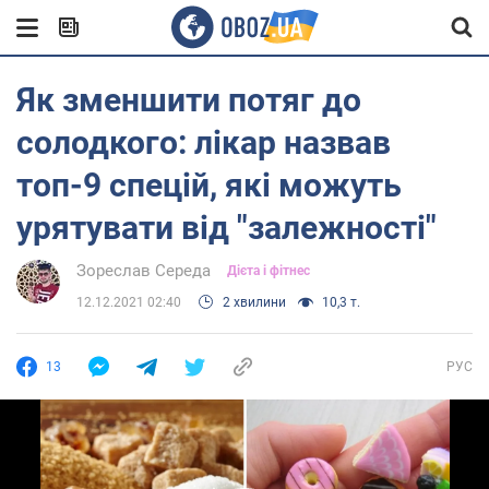
Як зменшити потяг до
солодкого: лікар назвав
топ-9 спецій, які можуть
урятувати від "залежності"
Зореслав Середа
Дієта і фітнес
12.12.2021 02:40
2 хвилини
10,3 т.
13
РУС