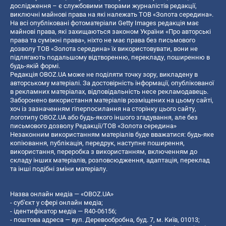
дослідження – є службовими творами журналістів редакції,
виключні майнові права на які належать ТОВ «Золота середина».
На всі опубліковані фотоматеріали Getty Images редакція має
майнові права, які захищаються законом України «Про авторські
права та суміжні права», ніхто не має права без письмового
дозволу ТОВ «Золота середина» їх використовувати, вони не
підлягають подальшому відтворенню, перекладу, поширенню в
будь-якій формі.
Редакція OBOZ.UA може не поділяти точку зору, викладену в
авторському матеріалі. За достовірність інформації, опублікованої
в рекламних матеріалах, відповідальність несе рекламодавець.
Заборонено використання матеріалів розміщених на цьому сайті,
хоч із зазначенням гіперпосилання на сторінку цього сайту,
логотипу OBOZ.UA або будь-якого іншого згадування, але без
письмового дозволу Редакції/ТОВ «Золота середина»
Незаконним використанням матеріалів буде вважатися: будь-яке
копiювання, публiкацiя, передрук, наступне поширення,
використання, переробка з використанням, включенням до
складу інших матеріалів, розповсюдження, адаптація, переклад
та інші подібні зміни матеріалу.
Назва онлайн медіа — «OBOZ.UA»
- суб'єкт у сфері онлайн медіа;
- ідентифікатор медіа — R40-06156;
- поштова адреса — вул. Деревообробна, буд. 7, м. Київ, 01013;