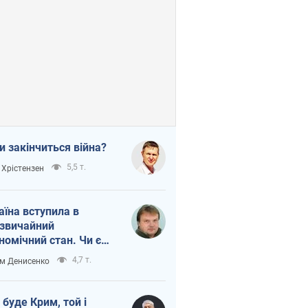
и закінчиться війна?
5,5 т.
 Хрістензен
аїна вступила в
звичайний
номічний стан. Чи є
тло вкінці тунелю?
4,7 т.
м Денисенко
 буде Крим, той і