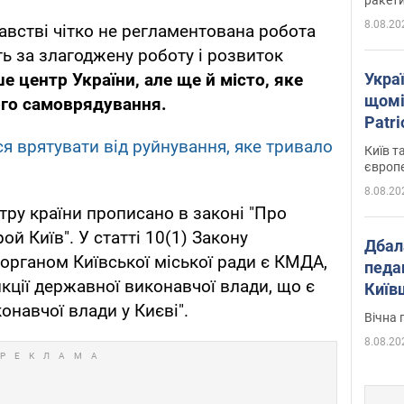
8.08.20
австві чітко не регламентована робота
ть за злагоджену роботу і розвиток
Укра
е центр України, але ще й місто, яке
щомі
ого самоврядування.
Patr
розк
я врятувати від руйнування, яке тривало
Київ т
європ
8.08.20
тру країни прописано в законі "Про
ой Київ". У статті 10(1) Закону
Дбал
органом Київської міської ради є КМДА,
педа
кції державної виконавчої влади, що є
Київ
онавчої влади у Києві".
київс
Вічна 
8.08.20