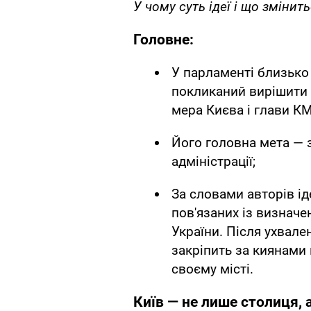
У чому суть ідеї і що змінит
Головне:
У парламенті близько 
покликаний вирішити
мера Києва і глави К
Його головна мета — 
адміністрації;
За словами авторів ід
пов'язаних із визначен
України. Після ухвале
закріпить за киянами
своєму місті.
Київ — не лише столиця, а