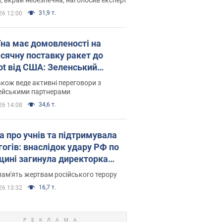
31,9 т.
26 12:00
їна має домовленості на
сячну поставку ракет до
iot від США: Зеленський
рив подробиці
акож веде активні переговори з
ейськими партнерами
34,6 т.
26 14:08
а про учнів та підтримувала
гогів: внаслідок удару РФ по
щині загинула директорка
ького ліцею, її чоловік та онук
пам'ять жертвам російського терору
16,7 т.
26 13:32