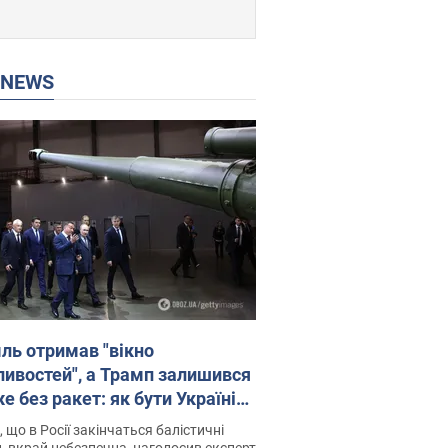
P NEWS
ль отримав "вікно
ивостей", а Трамп залишився
 без ракет: як бути Україні?
рв’ю з Мельником
 що в Росії закінчаться балістичні
, вкрай небезпечна, наголосив експерт