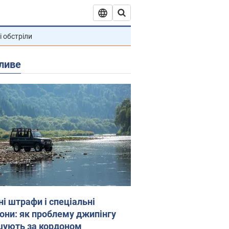
і обстріли
ливе
ні штрафи і спеціальні
гони: як проблему джипінгу
шують за кордоном