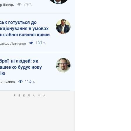
тіна?
7,9 т.
ор Швець
ськ готується до
кціонування в умовах
штабної воєнної кризи
13,7 т.
сандр Левченко
зброї, ні людей: як
ашенко будує нову
ію
11,0 т.
 Тишкевич