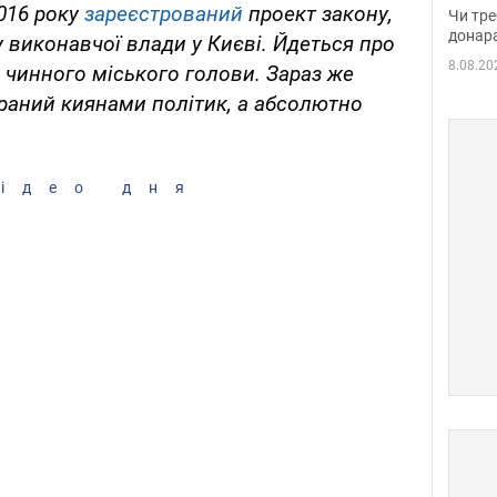
судд
2016 року
зареєстрований
проект закону,
Чи тре
неоч
донар
 виконавчої влади у Києві. Йдеться про
8.08.20
чинного міського голови. Зараз же
раний киянами політик, а абсолютно
ідео дня