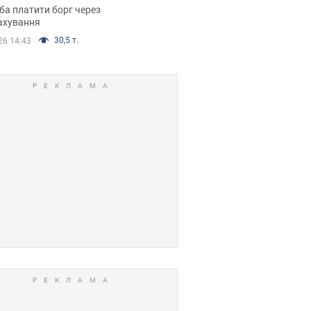
я ухвалив
ба платити борг через
ікуване рішення
ахування
30,5 т.
26 14:43