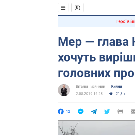
Герої вій
Мер — глава 
хочуть виріш
головних пр
Віталій Тисячний
Кияни
2.05.2019 16:28
21,3 т.
12