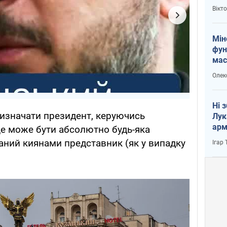
і Пу
Вікт
Мін
фун
мас
Олек
Ні 
изначати президент, керуючись
Лук
арм
 це може бути абсолютно будь-яка
аний киянами представник (як у випадку
Ігар