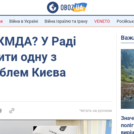
ни
Війна в Україні
Війна Ізраїлю та Ірану
VENETO
Російськ
Важ
КМДА? У Раді
ити одну з
облем Києва
Читать на русском
Знач
полі
вирі