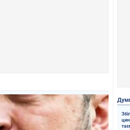
Дум
Збі
цин
тає