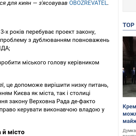
ься для киян
—
з'ясовував
OBOZREVATEL
.
TO
3-х років перебуває проект закону,
 проблему з дублюванням повноважень
МДА;
зробити міського голову керівником
еї, це допоможе вирішити низку питань,
ням Києва як міста, так і столиці
ння закону Верховна Рада де-факто
Крем
 право керувати виконавчою владою у
можл
майже
Інте
Думка,
 й місто
ракети