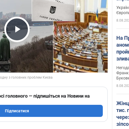
Україн
Європ
8.08.20
Play Video
На П
аном
прой
злив
пере
Негода
річки
Франк
Буков
8.08.20
сі головного — підпишіться на Новини на
Жінц
тис. 
Підписатися
чере
зіпс