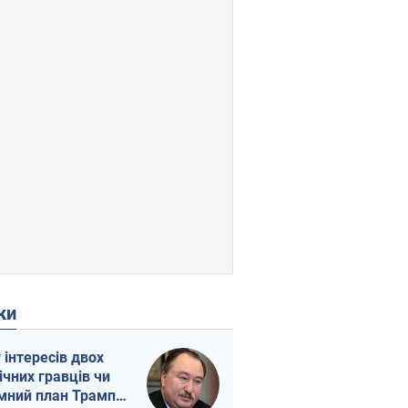
ки
г інтересів двох
ічних гравців чи
мний план Трампа