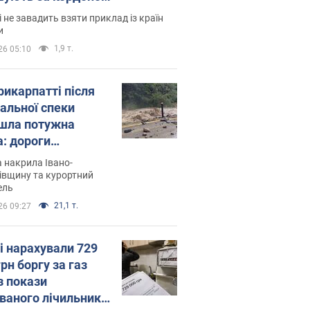
і не завадить взяти приклад із країн
и
1,9 т.
26 05:10
рикарпатті після
альної спеки
шла потужна
а: дороги
творились на
 накрила Івано-
. Відео
івщину та курортний
ель
21,1 т.
26 09:27
і нарахували 729
грн боргу за газ
з покази
ованого лічильника: