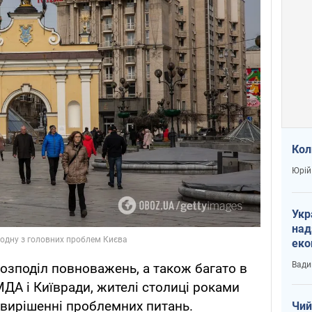
Кол
Юрій
Укр
над
еко
сві
Вади
розподіл повноважень, а також багато в
А і Київради, жителі столиці роками
 вирішенні проблемних питань.
Чий