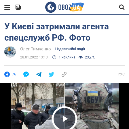
У Києві затримали агента
спецслужб РФ. Фото
Олег Тимченко
Надзвичайні події
28.01.2022 13:13
1 хвилина
23,2 т.
76
РУС