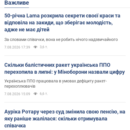
Важливе
50-річна Lama розкрила секрети своєї краси та
відповіла на закиди, що зберігає молодість,
адже не має дітей
За словами співачки, вона не робить нічого надзвичайного
3,6 т.
7.08.2026 17:39
Скільки балістичних ракет українська ППО
перехопила в липні: у Міноборони назвали цифру
Українська ППО працювала в умовах дефіциту ракет-
перехоплювачів
6,6 т.
7.08.2026 15:09
Ауріка Ротару через суд змінила свою пенсію, на
яку раніше жалілася: скільки отримувала
співачка