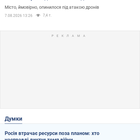
Місто, ймовірно, опинилося під атакою дронів
7,4 т.
7.08.2026 13:26
Думки
Росія втрачає ресурси поза планом: хто
насправді диктує темп війни