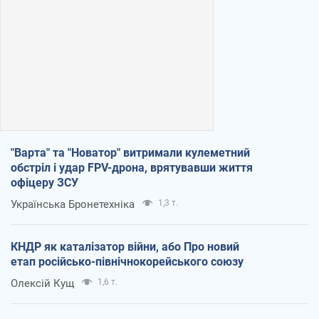
"Варта" та "Новатор" витримали кулеметний
обстріл і удар FPV-дрона, врятувавши життя
офіцеру ЗСУ
Українська Бронетехніка
1,3 т.
КНДР як каталізатор війни, або Про новий
етап російсько-північнокорейського союзу
Олексій Кущ
1,6 т.