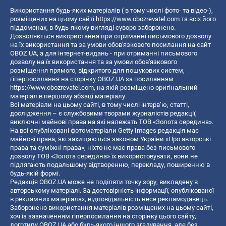
Використання будь-яких матеріалів ( в тому числі фото- та відео-),
розміщених на цьому сайті
https://www.obozrevatel.com
та всіх його
піддоменах, в будь-якому вигляді суворо заборонено.
Дозволяється використання при отриманні письмового дозволу
на їх використання та за умови обов'язкового посилання на сайт
OBOZ.UA, а для інтернет-видань - при отриманні письмового
дозволу на їх використання та за умови обов'язкового
розміщення прямого, відкритого для пошукових систем,
гіперпосилання на сторінку OBOZ.UA за посиланням
https://www.obozrevatel.com
, на якій розміщено оригінальний
матеріал в першому абзаці матеріалу.
Всі матеріали на цьому сайті, в тому числі інтерв’ю, статті,
дослідження – є службовими творами журналістів редакції,
виключні майнові права на які належать ТОВ «Золота середина».
На всі опубліковані фотоматеріали Getty Images редакція має
майнові права, які захищаються законом України «Про авторські
права та суміжні права», ніхто не має права без письмового
дозволу ТОВ «Золота середина» їх використовувати, вони не
підлягають подальшому відтворенню, перекладу, поширенню в
будь-якій формі.
Редакція OBOZ.UA може не поділяти точку зору, викладену в
авторському матеріалі. За достовірність інформації, опублікованої
в рекламних матеріалах, відповідальність несе рекламодавець.
Заборонено використання матеріалів розміщених на цьому сайті,
хоч із зазначенням гіперпосилання на сторінку цього сайту,
логотипу OBOZ.UA або будь-якого іншого згадування, але без