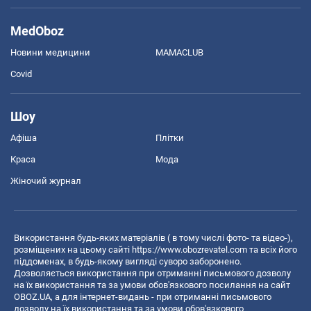
MedOboz
Новини медицини
MAMACLUB
Covid
Шоу
Афіша
Плітки
Краса
Мода
Жіночий журнал
Використання будь-яких матеріалів ( в тому числі фото- та відео-),
розміщених на цьому сайті
https://www.obozrevatel.com
та всіх його
піддоменах, в будь-якому вигляді суворо заборонено.
Дозволяється використання при отриманні письмового дозволу
на їх використання та за умови обов'язкового посилання на сайт
OBOZ.UA, а для інтернет-видань - при отриманні письмового
дозволу на їх використання та за умови обов'язкового