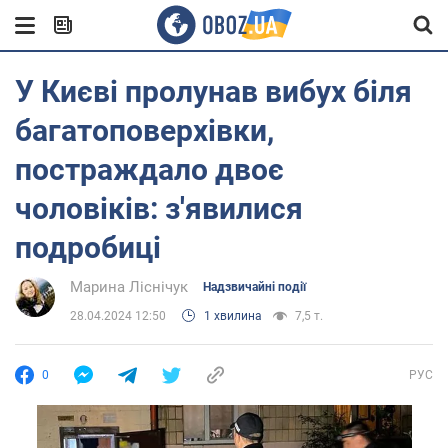
У Києві пролунав вибух біля
багатоповерхівки,
постраждало двоє
чоловіків: з'явилися
подробиці
Марина Ліснічук
Надзвичайні події
28.04.2024 12:50
1 хвилина
7,5 т.
0
РУС