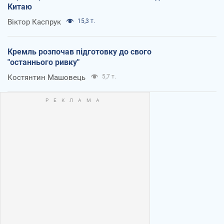
Китаю
Віктор Каспрук
15,3 т.
Кремль розпочав підготовку до свого
"останнього ривку"
Костянтин Машовець
5,7 т.