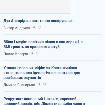
Дух Анкоріджа остаточно випарувався
Віктор Андрусів
6,3 т.
Війна і медіа: політика пішла в соцмережі, а
ЗМІ грають за правилами ютуб
Павло Казарін
3,4 т.
У полоні власних міфів: як Костянтинівка
стала головною ідеологічною пасткою для
російських окупантів
Дмитро Снєгирьов
6,9 т.
Рекрутинг: оновлений і, схоже, корисний
ворожий досвід, або Діалектика вибагливого