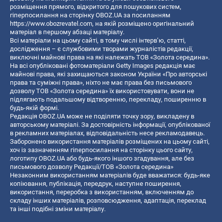
розміщення прямого, відкритого для пошукових систем,
гіперпосилання на сторінку OBOZ.UA за посиланням
https://www.obozrevatel.com
, на якій розміщено оригінальний
матеріал в першому абзаці матеріалу.
Всі матеріали на цьому сайті, в тому числі інтерв’ю, статті,
дослідження – є службовими творами журналістів редакції,
виключні майнові права на які належать ТОВ «Золота середина».
На всі опубліковані фотоматеріали Getty Images редакція має
майнові права, які захищаються законом України «Про авторські
права та суміжні права», ніхто не має права без письмового
дозволу ТОВ «Золота середина» їх використовувати, вони не
підлягають подальшому відтворенню, перекладу, поширенню в
будь-якій формі.
Редакція OBOZ.UA може не поділяти точку зору, викладену в
авторському матеріалі. За достовірність інформації, опублікованої
в рекламних матеріалах, відповідальність несе рекламодавець.
Заборонено використання матеріалів розміщених на цьому сайті,
хоч із зазначенням гіперпосилання на сторінку цього сайту,
логотипу OBOZ.UA або будь-якого іншого згадування, але без
письмового дозволу Редакції/ТОВ «Золота середина»
Незаконним використанням матеріалів буде вважатися: будь-яке
копiювання, публiкацiя, передрук, наступне поширення,
використання, переробка з використанням, включенням до
складу інших матеріалів, розповсюдження, адаптація, переклад
та інші подібні зміни матеріалу.