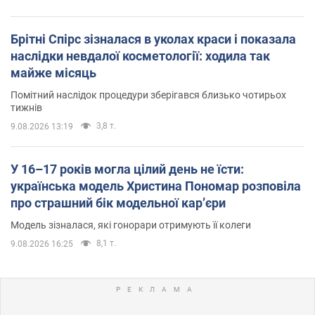
Брітні Спірс зізналася в уколах краси і показала
наслідки невдалої косметології: ходила так
майже місяць
Помітний наслідок процедури зберігався близько чотирьох
тижнів
3,8 т.
9.08.2026 13:19
У 16–17 років могла цілий день не їсти:
українська модель Христина Пономар розповіла
про страшний бік модельної кар’єри
Модель зізналася, які гонорари отримують її колеги
8,1 т.
9.08.2026 16:25