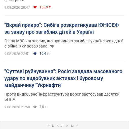
153,9 т.
9.08.2026 20:47
"Вкрай прикро": Сибіга розкритикував ЮНІСЕФ
за заяву про загиблих дітей в Україні
Глава МЗС наголосив, що причиною загибелі українських дітей
є війна, яку розв'язала РФ
10,4 т.
9.08.2026 22:51
"Суттєві руйнування": Росія завдала масованого
удару по видобувних активах і буровому
майданчику "Укрнафти"
Проти видобувної інфраструктури ворог застосував десятки
БПЛА
8,8 т.
9.08.2026 21:58