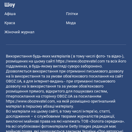
Шоу
Афіша
Плітки
Краса
Мода
Жіночий журнал
Використання будь-яких матеріалів ( в тому числі фото- та відео-),
розміщених на цьому сайті
https://www.obozrevatel.com
та всіх його
піддоменах, в будь-якому вигляді суворо заборонено.
Дозволяється використання при отриманні письмового дозволу
на їх використання та за умови обов'язкового посилання на сайт
OBOZ.UA, а для інтернет-видань - при отриманні письмового
дозволу на їх використання та за умови обов'язкового
розміщення прямого, відкритого для пошукових систем,
гіперпосилання на сторінку OBOZ.UA за посиланням
https://www.obozrevatel.com
, на якій розміщено оригінальний
матеріал в першому абзаці матеріалу.
Всі матеріали на цьому сайті, в тому числі інтерв’ю, статті,
дослідження – є службовими творами журналістів редакції,
виключні майнові права на які належать ТОВ «Золота середина».
На всі опубліковані фотоматеріали Getty Images редакція має
майнові права, які захищаються законом України «Про авторські