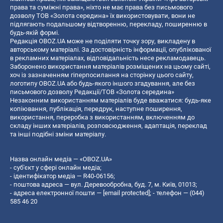
права та суміжні права», ніхто не має права без письмового
дозволу ТОВ «Золота середина» їх використовувати, вони не
підлягають подальшому відтворенню, перекладу, поширенню в
будь-якій формі.
Редакція OBOZ.UA може не поділяти точку зору, викладену в
авторському матеріалі. За достовірність інформації, опублікованої
в рекламних матеріалах, відповідальність несе рекламодавець.
Заборонено використання матеріалів розміщених на цьому сайті,
хоч із зазначенням гіперпосилання на сторінку цього сайту,
логотипу OBOZ.UA або будь-якого іншого згадування, але без
письмового дозволу Редакції/ТОВ «Золота середина»
Незаконним використанням матеріалів буде вважатися: будь-яке
копiювання, публiкацiя, передрук, наступне поширення,
використання, переробка з використанням, включенням до
складу інших матеріалів, розповсюдження, адаптація, переклад
та інші подібні зміни матеріалу.
Назва онлайн медіа — «OBOZ.UA»
- суб'єкт у сфері онлайн медіа;
- ідентифікатор медіа — R40-06156;
- поштова адреса — вул. Деревообробна, буд. 7, м. Київ, 01013;
- адреса електронної пошти —
[email protected]
; - телефон — (044)
585 46 20