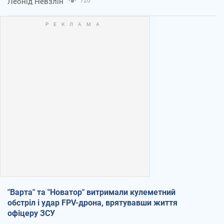
Леонід Невзлін
720
"Варта" та "Новатор" витримали кулеметний
обстріл і удар FPV-дрона, врятувавши життя
офіцеру ЗСУ