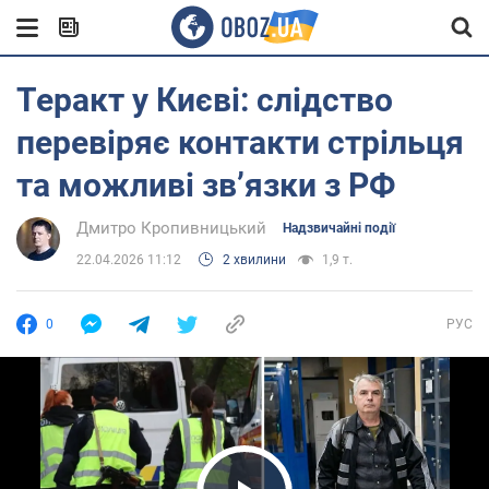
Теракт у Києві: слідство
перевіряє контакти стрільця
та можливі зв’язки з РФ
Дмитро Кропивницький
Надзвичайні події
22.04.2026 11:12
2 хвилини
1,9 т.
0
РУС