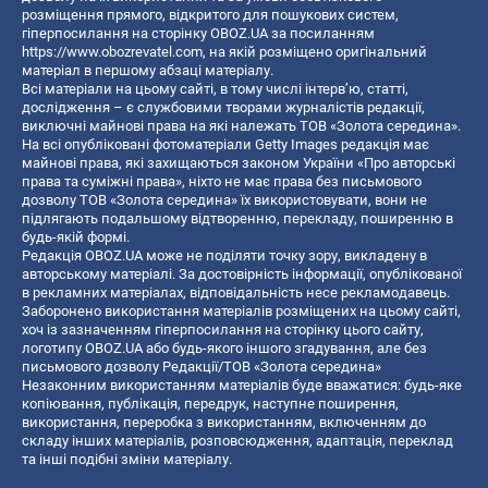
розміщення прямого, відкритого для пошукових систем,
гіперпосилання на сторінку OBOZ.UA за посиланням
https://www.obozrevatel.com
, на якій розміщено оригінальний
матеріал в першому абзаці матеріалу.
Всі матеріали на цьому сайті, в тому числі інтерв’ю, статті,
дослідження – є службовими творами журналістів редакції,
виключні майнові права на які належать ТОВ «Золота середина».
На всі опубліковані фотоматеріали Getty Images редакція має
майнові права, які захищаються законом України «Про авторські
права та суміжні права», ніхто не має права без письмового
дозволу ТОВ «Золота середина» їх використовувати, вони не
підлягають подальшому відтворенню, перекладу, поширенню в
будь-якій формі.
Редакція OBOZ.UA може не поділяти точку зору, викладену в
авторському матеріалі. За достовірність інформації, опублікованої
в рекламних матеріалах, відповідальність несе рекламодавець.
Заборонено використання матеріалів розміщених на цьому сайті,
хоч із зазначенням гіперпосилання на сторінку цього сайту,
логотипу OBOZ.UA або будь-якого іншого згадування, але без
письмового дозволу Редакції/ТОВ «Золота середина»
Незаконним використанням матеріалів буде вважатися: будь-яке
копiювання, публiкацiя, передрук, наступне поширення,
використання, переробка з використанням, включенням до
складу інших матеріалів, розповсюдження, адаптація, переклад
та інші подібні зміни матеріалу.