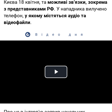
Києва 18 квітня, та
можливі зв’язки, зокрема
з представниками РФ
. У нападника вилучено
телефон,
у якому містяться аудіо та
відеофайли
.
Відео дня
Play Video
Про це в інтерв'ю заявив начальник