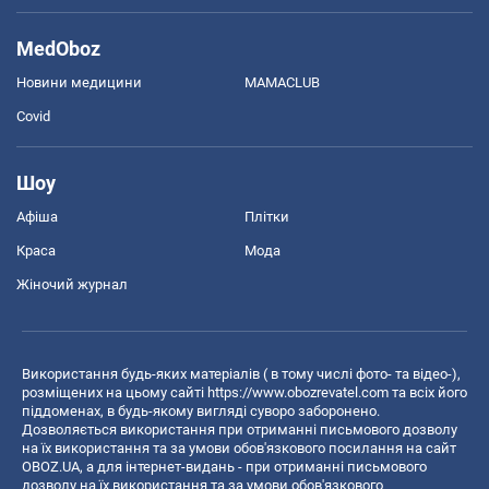
MedOboz
Новини медицини
MAMACLUB
Covid
Шоу
Афіша
Плітки
Краса
Мода
Жіночий журнал
Використання будь-яких матеріалів ( в тому числі фото- та відео-),
розміщених на цьому сайті
https://www.obozrevatel.com
та всіх його
піддоменах, в будь-якому вигляді суворо заборонено.
Дозволяється використання при отриманні письмового дозволу
на їх використання та за умови обов'язкового посилання на сайт
OBOZ.UA, а для інтернет-видань - при отриманні письмового
дозволу на їх використання та за умови обов'язкового