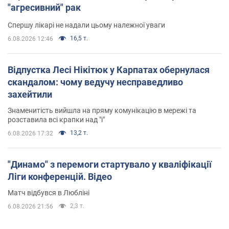
"агресивний" рак
Спершу лікарі не надали цьому належної уваги
16,5 т.
6.08.2026 12:46
Відпустка Лесі Нікітюк у Карпатах обернулася
скандалом: чому ведучу несправедливо
захейтили
Знаменитість вийшла на пряму комунікацію в мережі та
розставила всі крапки над "і"
13,2 т.
6.08.2026 17:32
"Динамо" з перемоги стартувало у кваліфікації
Ліги конференцій. Відео
Матч відбувся в Любліні
2,3 т.
6.08.2026 21:56