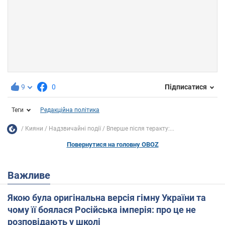
9
0
Підписатися
Теги
Редакційна політика
Кияни
Надзвичайні події
Вперше після теракту:...
Повернутися на головну OBOZ
Важливе
Якою була оригінальна версія гімну України та
чому її боялася Російська імперія: про це не
розповідають у школі