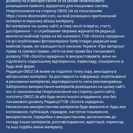
дозволу на їх використання та за умови обов'язкового
розміщення прямого, відкритого для пошукових систем,
гіперпосилання на сторінку OBOZ.UA за посиланням
https://www.obozrevatel.com
, на якій розміщено оригінальний
матеріал в першому абзаці матеріалу.
Всі матеріали на цьому сайті, в тому числі інтерв’ю, статті,
дослідження – є службовими творами журналістів редакції,
виключні майнові права на які належать ТОВ «Золота середина».
На всі опубліковані фотоматеріали Getty Images редакція має
майнові права, які захищаються законом України «Про авторські
права та суміжні права», ніхто не має права без письмового
дозволу ТОВ «Золота середина» їх використовувати, вони не
підлягають подальшому відтворенню, перекладу, поширенню в
будь-якій формі.
Редакція OBOZ.UA може не поділяти точку зору, викладену в
авторському матеріалі. За достовірність інформації, опублікованої
в рекламних матеріалах, відповідальність несе рекламодавець.
Заборонено використання матеріалів розміщених на цьому сайті,
хоч із зазначенням гіперпосилання на сторінку цього сайту,
логотипу OBOZ.UA або будь-якого іншого згадування, але без
письмового дозволу Редакції/ТОВ «Золота середина»
Незаконним використанням матеріалів буде вважатися: будь-яке
копiювання, публiкацiя, передрук, наступне поширення,
використання, переробка з використанням, включенням до
складу інших матеріалів, розповсюдження, адаптація, переклад
та інші подібні зміни матеріалу.