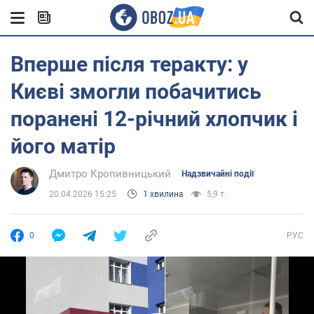
Вперше після теракту: у
Києві змогли побачитись
поранені 12-річний хлопчик і
його матір
Дмитро Кропивницький
Надзвичайні події
20.04.2026 15:25
1 хвилина
5,9 т.
0
РУС