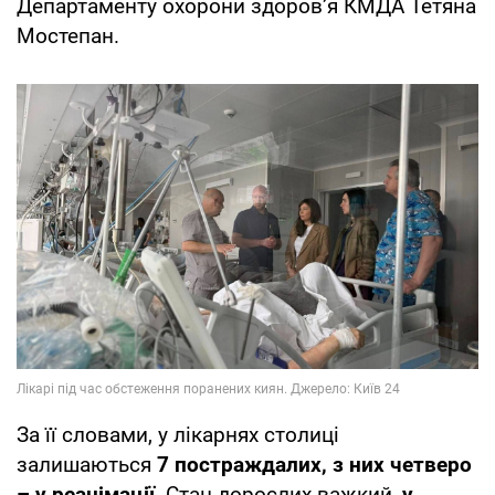
Департаменту охорони здоров’я КМДА Тетяна
Мостепан.
За її словами, у лікарнях столиці
залишаються
7 постраждалих, з них четверо
– у реанімації
. Стан дорослих важкий,
у