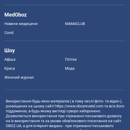
MedOboz
Новини медицини
MAMACLUB
Covid
Шоу
Афіша
Плітки
Краса
Мода
Жіночий журнал
Використання будь-яких матеріалів ( в тому числі фото- та відео-),
розміщених на цьому сайті
https://www.obozrevatel.com
та всіх його
піддоменах, в будь-якому вигляді суворо заборонено.
Дозволяється використання при отриманні письмового дозволу
на їх використання та за умови обов'язкового посилання на сайт
OBOZ.UA, а для інтернет-видань - при отриманні письмового