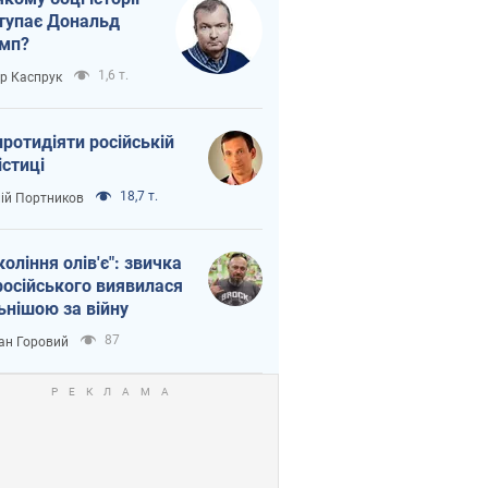
тупає Дональд
мп?
1,6 т.
ор Каспрук
протидіяти російській
істиці
18,7 т.
лій Портников
коління олів'є": звичка
російського виявилася
ьнішою за війну
87
ан Горовий