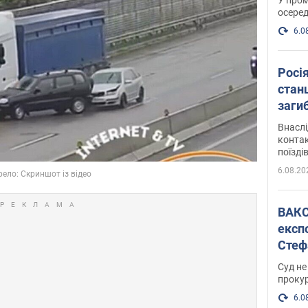
осеред
6.0
Росі
станц
загиб
Внасл
контак
поїзді
6.08.20
ВАКС обрав 
експ
Стеф
спра
Суд не
проку
6.0