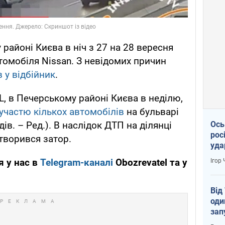
 районі Києва в ніч з 27 на 28 вересня
томобіля Nissan. З невідомих причин
в у відбійник
.
 в Печерському районі Києва в неділю,
 участю кількох автомобілів
на бульварі
в. – Ред.). В наслідок ДТП на ділянці
Ось
рос
творився затор.
уда
я у нас в
Telegram-каналі
Obozrevatel та у
Ігор
Від
оди
зап
реа