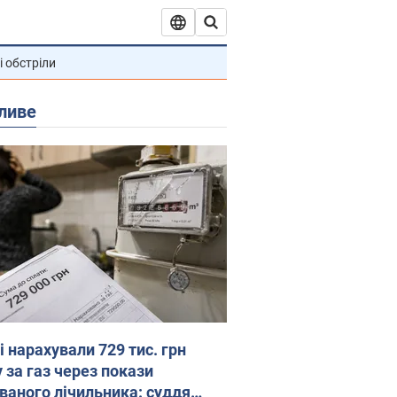
і обстріли
ливе
 нарахували 729 тис. грн
 за газ через покази
ованого лічильника: суддя