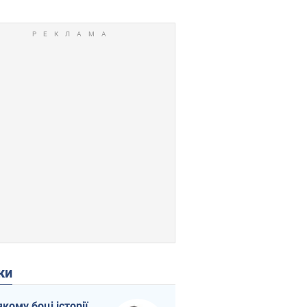
ки
якому боці історії