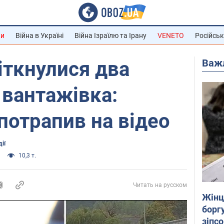
ни
Війна в Україні
Війна Ізраїлю та Ірану
VENETO
Російськ
Важ
іткнулися два
 вантажівка:
отрапив на відео
ії
10,3 т.
Читать на русском
Жінці
боргу
зіпс