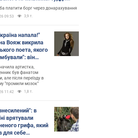
лив неочікуване рішення
ба платити борг через донарахування
3,9 т.
26 09:53
країна напала!"
на Вояж викрила
ького поета, якого
мбували": він
ь російської не
начила артистка,
 а тепер хоче
енник був фанатом
и, але після переїзду в
циду українців
му "промили мозок"
1,8 т.
26 11:42
знесилений": в
їні врятували
неного грифа, який
в для себе