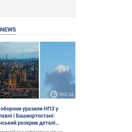
P NEWS
 оборони уразили НПЗ у
лавлі і Башкортостані:
нський розкрив деталі
операції. Фото і відео
исловій зоні зафіксовано кілька