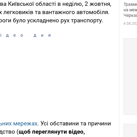
нети
а Київської області в неділю, 2 жовтня,
Травм
Фото
на меж
ох легковиків та вантажного автомобіля.
Черка
роги було ускладнено рух транспорту.
6.08.20
ідео дня
ьних мережах
. Усі обставини та причини
дство (
щоб переглянути відео,