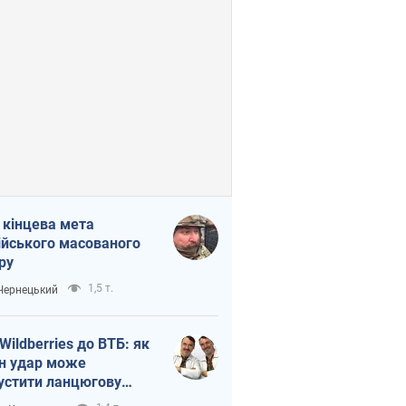
 кінцева мета
ійського масованого
ру
1,5 т.
 Чернецький
 Wildberries до ВТБ: як
н удар може
устити ланцюгову
кцію в Росії