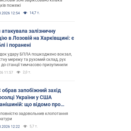
ків пожежі
14,7 т.
8.2026 12:54
я атакувала залізничну
ію в Лозовій на Харківщині: є
лі і поранені
ідок удару БПЛА пошкоджено вокзал,
тну мережу та рухомий склад, рух
в до станції тимчасово призупинили
2,0 т.
26 11:57
запобіжний захід
осолці України у США
анішиній: що відомо про
ву
 повністю задовольнив клопотання
ратури
5,7 т.
8.2026 12:22