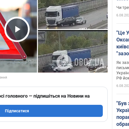
ухва
Чи тре
6.08.20
"Це У
Play Video
Окса
київс
"зазо
навіт
Як заз
знав,
письм
Україн
гено
РФ йо
6.08.20
сі головного — підпишіться на Новини на
"Був 
Укра
Підписатися
пора
обра