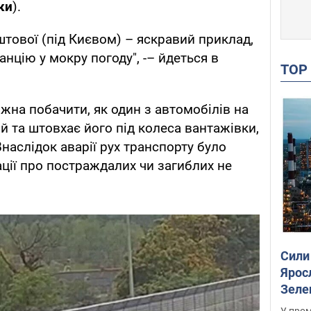
ки
).
штової (під Києвом) – яскравий приклад,
нцію у мокру погоду", -– йдеться в
TO
жна побачити, як один з автомобілів на
й та штовхає його під колеса вантажівки,
 Внаслідок аварії рух транспорту було
ції про постраждалих чи загиблих не
Сили
Ярос
Зеле
У пром