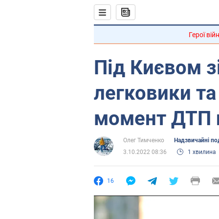
Герої вій
Під Києвом з
легковики та
момент ДТП п
Олег Тимченко
Надзвичайні под
3.10.2022 08:36
1 хвилина
16