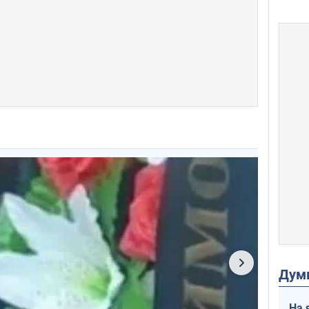
Дум
На 