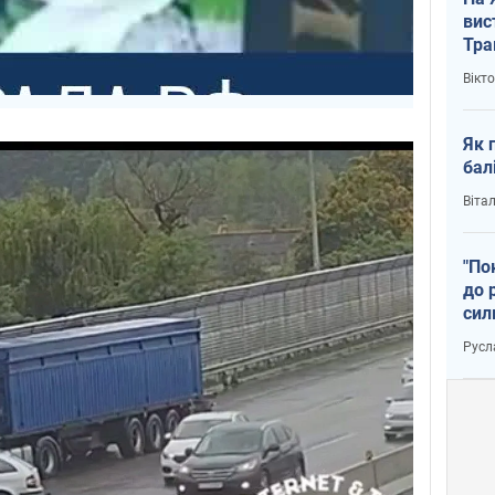
вис
Тра
Вікт
Як 
бал
Віта
"По
до 
сил
Русл