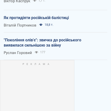
Віктор Каспрук
1,7 т.
Як протидіяти російській балістиці
Віталій Портников
18,8 т.
"Покоління олів'є": звичка до російського
виявилася сильнішою за війну
Руслан Горовий
177