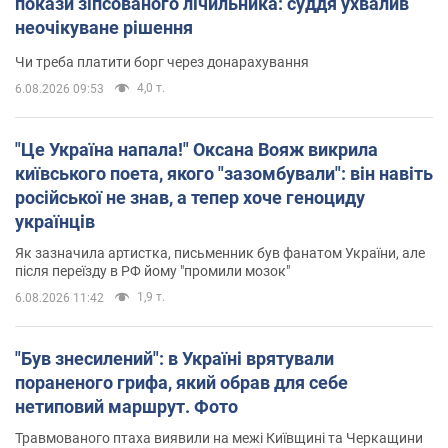
покази зіпсованого лічильника: суддя ухвалив
неочікуване рішення
Чи треба платити борг через донарахування
4,0 т.
6.08.2026 09:53
"Це Україна напала!" Оксана Вояж викрила
київського поета, якого "зазомбували": він навіть
російської не знав, а тепер хоче геноциду
українців
Як зазначила артистка, письменник був фанатом України, але
після переїзду в РФ йому "промили мозок"
1,9 т.
6.08.2026 11:42
"Був знесилений": в Україні врятували
пораненого грифа, який обрав для себе
нетиповий маршрут. Фото
Травмованого птаха виявили на межі Київщині та Черкащини