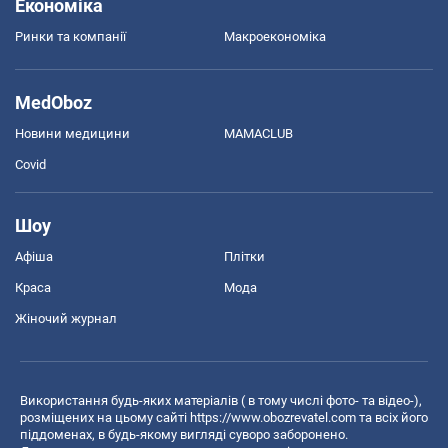
Економіка
Ринки та компанії
Макроекономіка
MedOboz
Новини медицини
MAMACLUB
Covid
Шоу
Афіша
Плітки
Краса
Мода
Жіночий журнал
Використання будь-яких матеріалів ( в тому числі фото- та відео-),
розміщених на цьому сайті
https://www.obozrevatel.com
та всіх його
піддоменах, в будь-якому вигляді суворо заборонено.