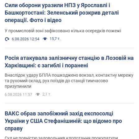
Сили оборони уразили НПЗ у Ярославлі і
Башкортостані: Зеленський розкрив деталі
операції. Фото і відео
У промисловій зоні зафіксовано кілька осередків пожежі
15,7 т.
6.08.2026 12:54
Росія атакувала залізничну станцію в Лозовій на
Харківщині: є загиблі і поранені
Внаслідок удару БПЛА пошкоджено вокзал, контактну мережу
та рухомий склад, рух поїздів до станції тимчасово
призупинили
2,1 т.
6.08.2026 11:57
ВАКС обрав запобіжний захід експосолці
України у США Стефанішиній: що відомо про
справу
Суд не повністю задовольнив клопотання прокуратури