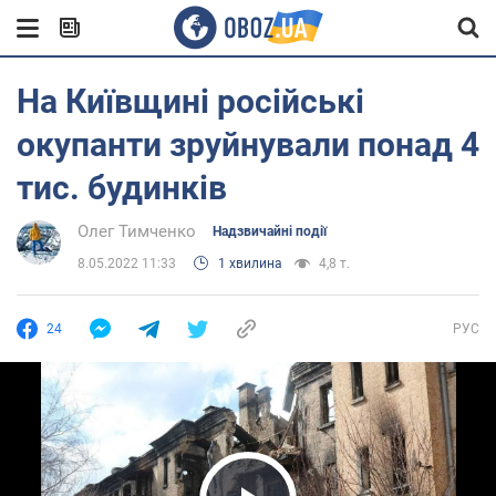
На Київщині російські
окупанти зруйнували понад 4
тис. будинків
Олег Тимченко
Надзвичайні події
8.05.2022 11:33
1 хвилина
4,8 т.
24
РУС