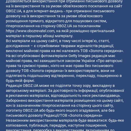
Дозволяється використання при отриманні письмового дозволу
на їх використання та за умови обов'язкового посилання на сайт
OBOZ.UA, а для інтернет-видань - при отриманні письмового
дозволу на їх використання та за умови обов'язкового
розміщення прямого, відкритого для пошукових систем,
гіперпосилання на сторінку OBOZ.UA за посиланням
https://www.obozrevatel.com
, на якій розміщено оригінальний
матеріал в першому абзаці матеріалу.
Всі матеріали на цьому сайті, в тому числі інтерв’ю, статті,
дослідження – є службовими творами журналістів редакції,
виключні майнові права на які належать ТОВ «Золота середина».
На всі опубліковані фотоматеріали Getty Images редакція має
майнові права, які захищаються законом України «Про авторські
права та суміжні права», ніхто не має права без письмового
дозволу ТОВ «Золота середина» їх використовувати, вони не
підлягають подальшому відтворенню, перекладу, поширенню в
будь-якій формі.
Редакція OBOZ.UA може не поділяти точку зору, викладену в
авторському матеріалі. За достовірність інформації, опублікованої
в рекламних матеріалах, відповідальність несе рекламодавець.
Заборонено використання матеріалів розміщених на цьому сайті,
хоч із зазначенням гіперпосилання на сторінку цього сайту,
логотипу OBOZ.UA або будь-якого іншого згадування, але без
письмового дозволу Редакції/ТОВ «Золота середина»
Незаконним використанням матеріалів буде вважатися: будь-яке
копiювання, публiкацiя, передрук, наступне поширення,
використання, переробка з використанням, включенням до