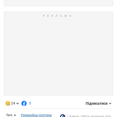
24
0
Підписатися
Теги
Редакційна політика
Кияни
Мати загинула діти...