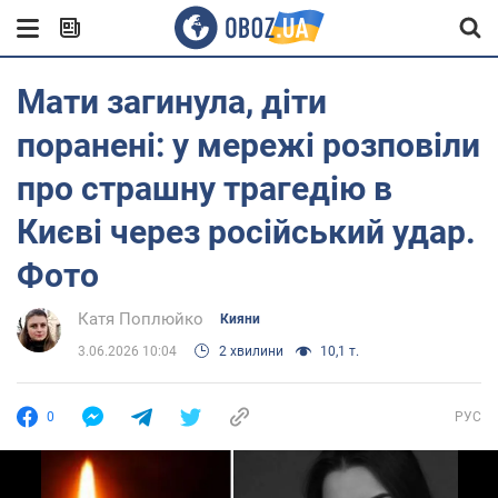
Мати загинула, діти
поранені: у мережі розповіли
про страшну трагедію в
Києві через російський удар.
Фото
Катя Поплюйко
Кияни
3.06.2026 10:04
2 хвилини
10,1 т.
0
РУС