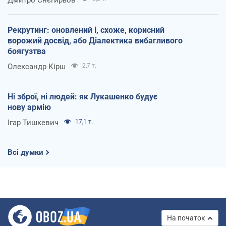
Дмитро Снєгирьов
Рекрутинг: оновлений і, схоже, корисний
ворожий досвід, або Діалектика вибагливого
боягузтва
Олександр Кірш
2,7 т.
Ні зброї, ні людей: як Лукашенко будує
нову армію
Ігар Тишкевич
17,1 т.
Всі думки
На початок