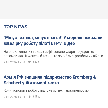
TOP NEWS
"Мінус техніка, мінус піхота!" У мережі показали
ювелірну роботу пілотів FPV. Відео
На оприлюднених кадрах зафіксовано удари по укриттях,
автомобілях, інженерній техніці та живій силі російських військ
8,6 т.
9.08.2026 15:58
Армія РФ знищила підприємство Kromberg &
Schubert у Житомирі. Фото
Коли поновить роботу підприємство, наразі невідомо
9,5 т.
9.08.2026 15:24