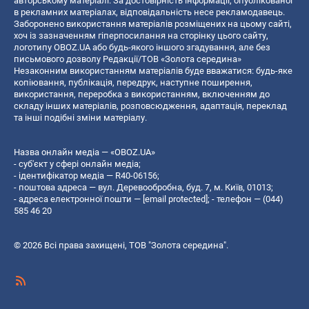
авторському матеріалі. За достовірність інформації, опублікованої
в рекламних матеріалах, відповідальність несе рекламодавець.
Заборонено використання матеріалів розміщених на цьому сайті,
хоч із зазначенням гіперпосилання на сторінку цього сайту,
логотипу OBOZ.UA або будь-якого іншого згадування, але без
письмового дозволу Редакції/ТОВ «Золота середина»
Незаконним використанням матеріалів буде вважатися: будь-яке
копiювання, публiкацiя, передрук, наступне поширення,
використання, переробка з використанням, включенням до
складу інших матеріалів, розповсюдження, адаптація, переклад
та інші подібні зміни матеріалу.
Назва онлайн медіа — «OBOZ.UA»
- суб'єкт у сфері онлайн медіа;
- ідентифікатор медіа — R40-06156;
- поштова адреса — вул. Деревообробна, буд. 7, м. Київ, 01013;
- адреса електронної пошти —
[email protected]
; - телефон — (044)
585 46 20
© 2026 Всі права захищені, ТОВ "Золота середина".