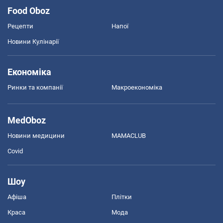
Food Oboz
Рецепти
Напої
Новини Кулінарії
Економіка
Ринки та компанії
Макроекономіка
MedOboz
Новини медицини
MAMACLUB
Covid
Шоу
Афіша
Плітки
Краса
Мода