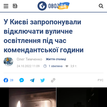
У Києві запропонували
відключати вуличне
освітлення під час
комендантської години
Олег Тимченко
Життя столиці
24.10.2022 11:09
1 хвилина
3,9 т.
28
РУС