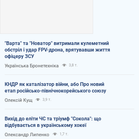
"Варта" та "Новатор" витримали кулеметний
обстріл і удар FPV-дрона, врятувавши життя
офіцеру ЗСУ
Українська Бронетехніка
3,8 т.
КНДР як каталізатор війни, або Про новий
етап російсько-північнокорейського союзу
Олексій Кущ
3,9 т.
Вихід до еліти ЧС та тріумф "Сокола": що
відбувається в українському хокеї
Олександр Липенко
1,7 т.