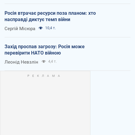
Росія втрачає ресурси поза планом: хто
насправді диктує темп війни
Сергій Місюра
10,4 т.
Захід проспав загрозу: Росія може
перевірити НАТО війною
Леонід Невзлін
4,4 т.