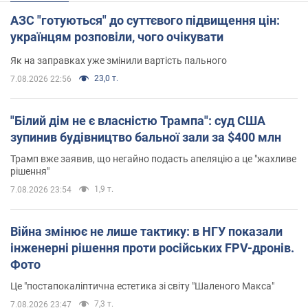
АЗС "готуються" до суттєвого підвищення цін:
українцям розповіли, чого очікувати
Як на заправках уже змінили вартість пального
23,0 т.
7.08.2026 22:56
"Білий дім не є власністю Трампа": суд США
зупинив будівництво бальної зали за $400 млн
Трамп вже заявив, що негайно подасть апеляцію а це "жахливе
рішення"
1,9 т.
7.08.2026 23:54
Війна змінює не лише тактику: в НГУ показали
інженерні рішення проти російських FPV-дронів.
Фото
Це "постапокаліптична естетика зі світу "Шаленого Макса"
7,3 т.
7.08.2026 23:47