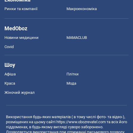
Ринки та компанії
Макроекономіка
MedOboz
Новини медицини
MAMACLUB
Covid
Шоу
Афіша
Плітки
Краса
Мода
Жіночий журнал
Використання будь-яких матеріалів ( в тому числі фото- та відео-),
розміщених на цьому сайті
https://www.obozrevatel.com
та всіх його
піддоменах, в будь-якому вигляді суворо заборонено.
Дозволяється використання при отриманні письмового дозволу