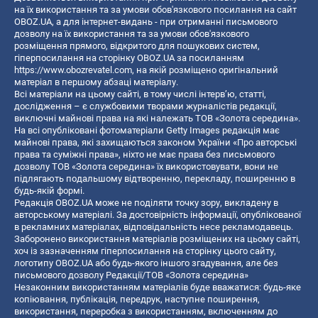
на їх використання та за умови обов'язкового посилання на сайт
OBOZ.UA, а для інтернет-видань - при отриманні письмового
дозволу на їх використання та за умови обов'язкового
розміщення прямого, відкритого для пошукових систем,
гіперпосилання на сторінку OBOZ.UA за посиланням
https://www.obozrevatel.com
, на якій розміщено оригінальний
матеріал в першому абзаці матеріалу.
Всі матеріали на цьому сайті, в тому числі інтерв’ю, статті,
дослідження – є службовими творами журналістів редакції,
виключні майнові права на які належать ТОВ «Золота середина».
На всі опубліковані фотоматеріали Getty Images редакція має
майнові права, які захищаються законом України «Про авторські
права та суміжні права», ніхто не має права без письмового
дозволу ТОВ «Золота середина» їх використовувати, вони не
підлягають подальшому відтворенню, перекладу, поширенню в
будь-якій формі.
Редакція OBOZ.UA може не поділяти точку зору, викладену в
авторському матеріалі. За достовірність інформації, опублікованої
в рекламних матеріалах, відповідальність несе рекламодавець.
Заборонено використання матеріалів розміщених на цьому сайті,
хоч із зазначенням гіперпосилання на сторінку цього сайту,
логотипу OBOZ.UA або будь-якого іншого згадування, але без
письмового дозволу Редакції/ТОВ «Золота середина»
Незаконним використанням матеріалів буде вважатися: будь-яке
копiювання, публiкацiя, передрук, наступне поширення,
використання, переробка з використанням, включенням до