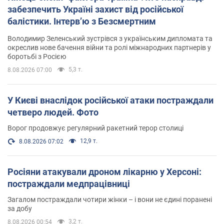
забезпечить Україні захист від російської
балістики. Інтерв’ю з Безсмертним
Володимир Зеленський зустрівся з українським дипломата та
окреслив нове бачення війни та ролі міжнародних партнерів у
боротьбі з Росією
5,3 т.
8.08.2026 07:00
У Києві внаслідок російської атаки постраждали
четверо людей. Фото
Ворог продовжує регулярний ракетний терор столиці
12,9 т.
8.08.2026 07:02
Росіяни атакували дроном лікарню у Херсоні:
постраждали медпрацівниці
Загалом постраждали чотири жінки – і вони не єдині поранені
за добу
3,2 т.
8.08.2026 00:54