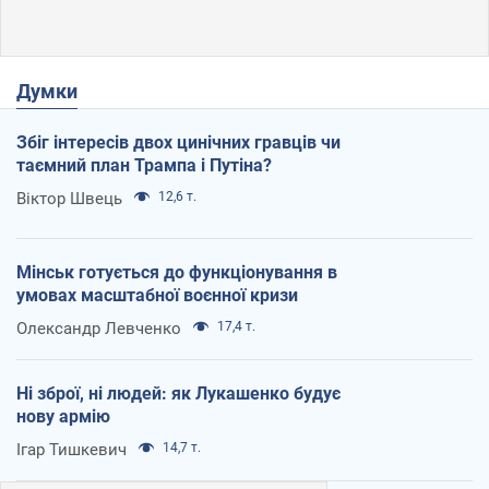
Думки
Збіг інтересів двох цинічних гравців чи
таємний план Трампа і Путіна?
Віктор Швець
12,6 т.
Мінськ готується до функціонування в
умовах масштабної воєнної кризи
Олександр Левченко
17,4 т.
Ні зброї, ні людей: як Лукашенко будує
нову армію
Ігар Тишкевич
14,7 т.