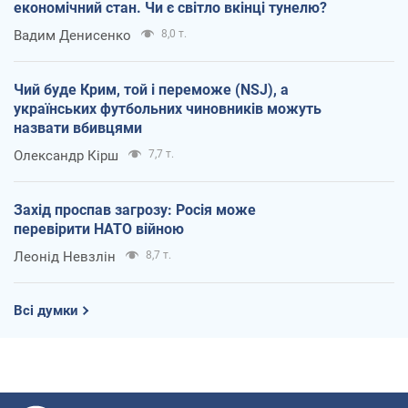
економічний стан. Чи є світло вкінці тунелю?
Вадим Денисенко
8,0 т.
Чий буде Крим, той і переможе (NSJ), а
українських футбольних чиновників можуть
назвати вбивцями
Олександр Кірш
7,7 т.
Захід проспав загрозу: Росія може
перевірити НАТО війною
Леонід Невзлін
8,7 т.
Всі думки