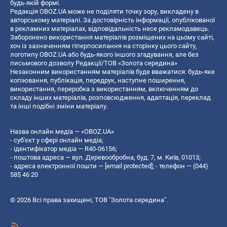
будь-якій формі.
Редакція OBOZ.UA може не поділяти точку зору, викладену в
авторському матеріалі. За достовірність інформації, опублікованої
в рекламних матеріалах, відповідальність несе рекламодавець.
Заборонено використання матеріалів розміщених на цьому сайті,
хоч із зазначенням гіперпосилання на сторінку цього сайту,
логотипу OBOZ.UA або будь-якого іншого згадування, але без
письмового дозволу Редакції/ТОВ «Золота середина»
Незаконним використанням матеріалів буде вважатися: будь-яке
копiювання, публiкацiя, передрук, наступне поширення,
використання, переробка з використанням, включенням до
складу інших матеріалів, розповсюдження, адаптація, переклад
та інші подібні зміни матеріалу.
Назва онлайн медіа — «OBOZ.UA»
- суб'єкт у сфері онлайн медіа;
- ідентифікатор медіа — R40-06156;
- поштова адреса — вул. Деревообробна, буд. 7, м. Київ, 01013;
- адреса електронної пошти —
[email protected]
; - телефон — (044)
585 46 20
© 2026 Всі права захищені, ТОВ "Золота середина".