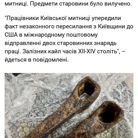
митниці. Предмети старовини було вилучено.
"Працівники Київської митниці упередили
факт незаконного пересилання з Київщини до
США в міжнародному поштовому
відправленні двох старовинних знарядь
праці. Залізних кайл часів ХІІ-XІV століть", –
йдеться в повідомлені.