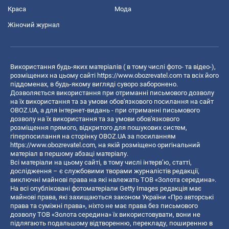
Краса
Мода
Жіночий журнал
Використання будь-яких матеріалів ( в тому числі фото- та відео-),
розміщених на цьому сайті
https://www.obozrevatel.com
та всіх його
піддоменах, в будь-якому вигляді суворо заборонено.
Дозволяється використання при отриманні письмового дозволу
на їх використання та за умови обов'язкового посилання на сайт
OBOZ.UA, а для інтернет-видань - при отриманні письмового
дозволу на їх використання та за умови обов'язкового
розміщення прямого, відкритого для пошукових систем,
гіперпосилання на сторінку OBOZ.UA за посиланням
https://www.obozrevatel.com
, на якій розміщено оригінальний
матеріал в першому абзаці матеріалу.
Всі матеріали на цьому сайті, в тому числі інтерв’ю, статті,
дослідження – є службовими творами журналістів редакції,
виключні майнові права на які належать ТОВ «Золота середина».
На всі опубліковані фотоматеріали Getty Images редакція має
майнові права, які захищаються законом України «Про авторські
права та суміжні права», ніхто не має права без письмового
дозволу ТОВ «Золота середина» їх використовувати, вони не
підлягають подальшому відтворенню, перекладу, поширенню в