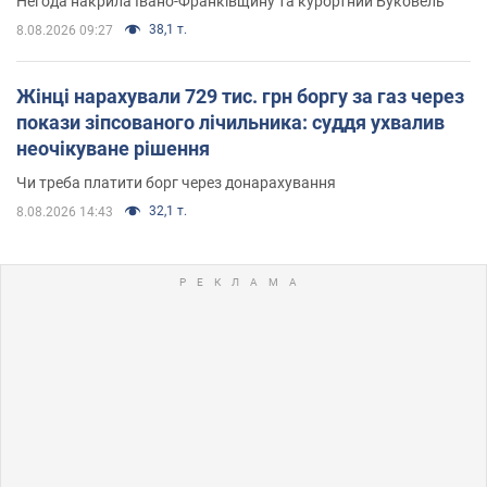
Негода накрила Івано-Франківщину та курортний Буковель
38,1 т.
8.08.2026 09:27
Жінці нарахували 729 тис. грн боргу за газ через
покази зіпсованого лічильника: суддя ухвалив
неочікуване рішення
Чи треба платити борг через донарахування
32,1 т.
8.08.2026 14:43