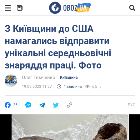
З Київщини до США
намагались відправити
унікальні середньовічні
знаряддя праці. Фото
Олег Тимченко
Київщина
19.02.2023 11:27
1 хвилина
6,5 т.
25
РУС