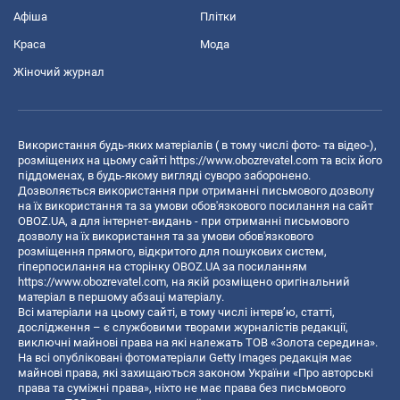
Афіша
Плітки
Краса
Мода
Жіночий журнал
Використання будь-яких матеріалів ( в тому числі фото- та відео-),
розміщених на цьому сайті
https://www.obozrevatel.com
та всіх його
піддоменах, в будь-якому вигляді суворо заборонено.
Дозволяється використання при отриманні письмового дозволу
на їх використання та за умови обов'язкового посилання на сайт
OBOZ.UA, а для інтернет-видань - при отриманні письмового
дозволу на їх використання та за умови обов'язкового
розміщення прямого, відкритого для пошукових систем,
гіперпосилання на сторінку OBOZ.UA за посиланням
https://www.obozrevatel.com
, на якій розміщено оригінальний
матеріал в першому абзаці матеріалу.
Всі матеріали на цьому сайті, в тому числі інтерв’ю, статті,
дослідження – є службовими творами журналістів редакції,
виключні майнові права на які належать ТОВ «Золота середина».
На всі опубліковані фотоматеріали Getty Images редакція має
майнові права, які захищаються законом України «Про авторські
права та суміжні права», ніхто не має права без письмового