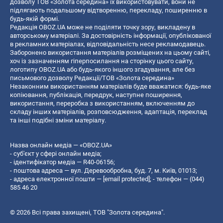
дозволу ТОВ «Золота середина» їх використовувати, вони не
підлягають подальшому відтворенню, перекладу, поширенню в
будь-якій формі.
Редакція OBOZ.UA може не поділяти точку зору, викладену в
авторському матеріалі. За достовірність інформації, опублікованої
в рекламних матеріалах, відповідальність несе рекламодавець.
Заборонено використання матеріалів розміщених на цьому сайті,
хоч із зазначенням гіперпосилання на сторінку цього сайту,
логотипу OBOZ.UA або будь-якого іншого згадування, але без
письмового дозволу Редакції/ТОВ «Золота середина»
Незаконним використанням матеріалів буде вважатися: будь-яке
копiювання, публiкацiя, передрук, наступне поширення,
використання, переробка з використанням, включенням до
складу інших матеріалів, розповсюдження, адаптація, переклад
та інші подібні зміни матеріалу.
Назва онлайн медіа — «OBOZ.UA»
- суб'єкт у сфері онлайн медіа;
- ідентифікатор медіа — R40-06156;
- поштова адреса — вул. Деревообробна, буд. 7, м. Київ, 01013;
- адреса електронної пошти —
[email protected]
; - телефон — (044)
585 46 20
© 2026 Всі права захищені, ТОВ "Золота середина".