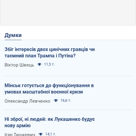
Думки
Збіг інтересів двох цинічних гравців чи
таємний план Трампа і Путіна?
Віктор Швець
11,5 т.
Мінськ готується до функціонування в
умовах масштабної воєнної кризи
Олександр Левченко
16,6 т.
Ні зброї, ні людей: як Лукашенко будує
нову армію
Ігар Тишкевич
14,1 т.