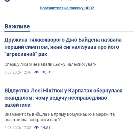
Повернутися на головну OBOZ
Важливе
Дружина тяжкохворого Джо Байдена назвала
перший симптом, який сигналізував про його
"агресивний" рак
Спершу лікарі не надали цьому належної уваги
18,1 т.
6.08.2026 12:46
Відпустка Лесі Нікітюк у Карпатах обернулася
скандалом: чому ведучу несправедливо
захейтили
Знаменитість вийшла на пряму комунікацію в мережі та
розставила всі крапки над "і"
14,8 т.
6.08.2026 17:32