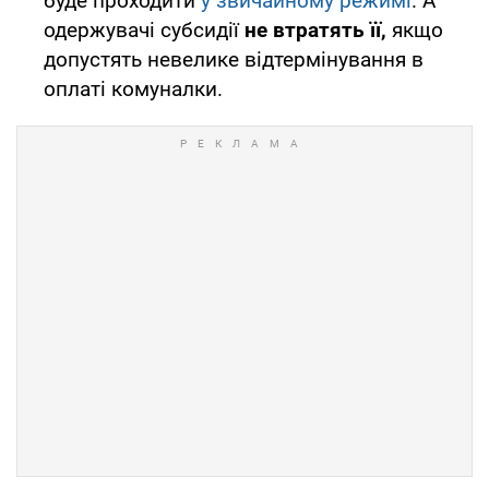
буде проходити
у звичайному режимі
. А
одержувачі субсидії
не втратять її,
якщо
допустять невелике відтермінування в
оплаті комуналки.