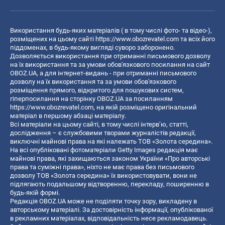
Використання будь-яких матеріалів ( в тому числі фото- та відео-),
розміщених на цьому сайті
https://www.obozrevatel.com
та всіх його
піддоменах, в будь-якому вигляді суворо заборонено.
Дозволяється використання при отриманні письмового дозволу
на їх використання та за умови обов'язкового посилання на сайт
OBOZ.UA, а для інтернет-видань - при отриманні письмового
дозволу на їх використання та за умови обов'язкового
розміщення прямого, відкритого для пошукових систем,
гіперпосилання на сторінку OBOZ.UA за посиланням
https://www.obozrevatel.com
, на якій розміщено оригінальний
матеріал в першому абзаці матеріалу.
Всі матеріали на цьому сайті, в тому числі інтерв’ю, статті,
дослідження – є службовими творами журналістів редакції,
виключні майнові права на які належать ТОВ «Золота середина».
На всі опубліковані фотоматеріали Getty Images редакція має
майнові права, які захищаються законом України «Про авторські
права та суміжні права», ніхто не має права без письмового
дозволу ТОВ «Золота середина» їх використовувати, вони не
підлягають подальшому відтворенню, перекладу, поширенню в
будь-якій формі.
Редакція OBOZ.UA може не поділяти точку зору, викладену в
авторському матеріалі. За достовірність інформації, опублікованої
в рекламних матеріалах, відповідальність несе рекламодавець.