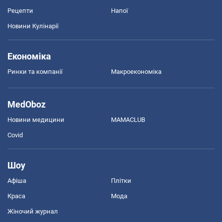
Рецепти
Напої
Новини Кулінарії
Економіка
Ринки та компанії
Макроекономіка
MedOboz
Новини медицини
MAMACLUB
Covid
Шоу
Афіша
Плітки
Краса
Мода
Жіночий журнал