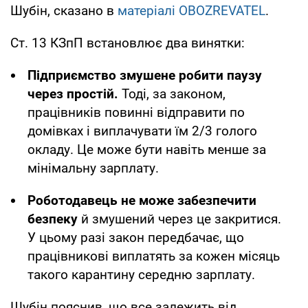
Шубін, сказано в
матеріалі
OBOZREVATEL
.
Ст. 13 КЗпП встановлює два винятки:
Підприємство змушене робити паузу
через простій.
Тоді, за законом,
працівників повинні відправити по
домівках і виплачувати їм 2/3 голого
окладу. Це може бути навіть менше за
мінімальну зарплату.
Роботодавець не може забезпечити
безпеку
й змушений через це закритися.
У цьому разі закон передбачає, що
працівникові виплатять за кожен місяць
такого карантину середню зарплату.
Шубін пояснив, що все залежить від