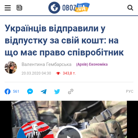
Українців відправили у
відпустку за свій кошт: на
що має право співробітник
Валентина Гембарська
(Архів) Економіка
20.03.2020 04:30
343,8 т.
561
РУС