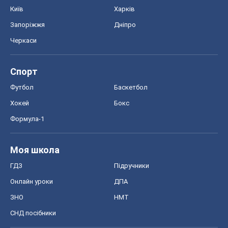
Київ
Харків
Запоріжжя
Дніпро
Черкаси
Спорт
Футбол
Баскетбол
Хокей
Бокс
Формула-1
Моя школа
ГДЗ
Підручники
Онлайн уроки
ДПА
ЗНО
НМТ
СНД посібники