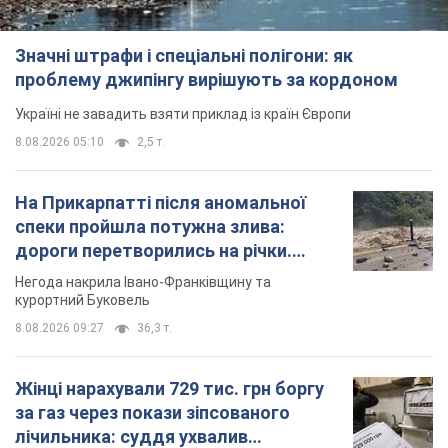
Значні штрафи і спеціальні полігони: як
проблему джипінгу вирішують за кордоном
Україні не завадить взяти приклад із країн Європи
8.08.2026 05:10
2,5 т.
На Прикарпатті після аномальної
спеки пройшла потужна злива:
дороги перетворились на річки.
Відео
Негода накрила Івано-Франківщину та
курортний Буковель
8.08.2026 09:27
36,3 т.
Жінці нарахували 729 тис. грн боргу
за газ через покази зіпсованого
лічильника: суддя ухвалив