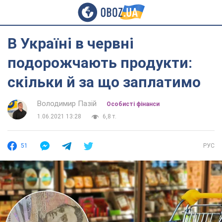
В Україні в червні
подорожчають продукти:
скільки й за що заплатимо
Володимир Пазій
Особисті фінанси
1.06.2021 13:28
6,8 т.
51
РУС