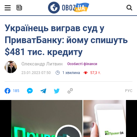
Українець виграв суд у
ПриватБанку: йому спишуть
$481 тис. кредиту
Олександр Литвин
Особисті фінанси
23.01.2023 07:50
1 хвилина
57,3 т.
185
РУС