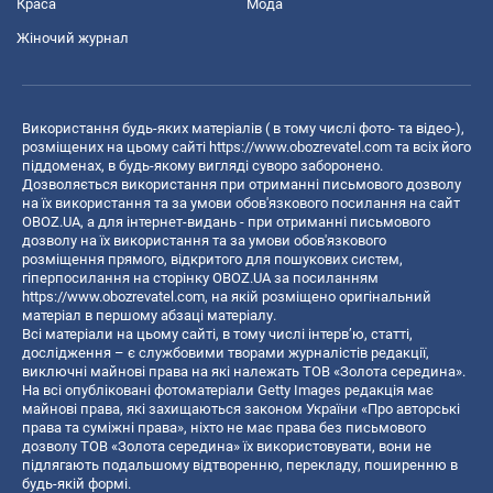
Краса
Мода
Жіночий журнал
Використання будь-яких матеріалів ( в тому числі фото- та відео-),
розміщених на цьому сайті
https://www.obozrevatel.com
та всіх його
піддоменах, в будь-якому вигляді суворо заборонено.
Дозволяється використання при отриманні письмового дозволу
на їх використання та за умови обов'язкового посилання на сайт
OBOZ.UA, а для інтернет-видань - при отриманні письмового
дозволу на їх використання та за умови обов'язкового
розміщення прямого, відкритого для пошукових систем,
гіперпосилання на сторінку OBOZ.UA за посиланням
https://www.obozrevatel.com
, на якій розміщено оригінальний
матеріал в першому абзаці матеріалу.
Всі матеріали на цьому сайті, в тому числі інтерв’ю, статті,
дослідження – є службовими творами журналістів редакції,
виключні майнові права на які належать ТОВ «Золота середина».
На всі опубліковані фотоматеріали Getty Images редакція має
майнові права, які захищаються законом України «Про авторські
права та суміжні права», ніхто не має права без письмового
дозволу ТОВ «Золота середина» їх використовувати, вони не
підлягають подальшому відтворенню, перекладу, поширенню в
будь-якій формі.