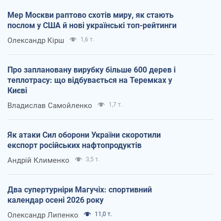
Мер Москви раптово схотів миру, як стають
послом у США й нові українські топ-рейтинги
Олександр Кірш
1,6 т.
Про заплановану вирубку більше 600 дерев і
теплотрасу: що відбувається на Теремках у
Києві
Владислав Самойленко
1,7 т.
Як атаки Сил оборони України скоротили
експорт російських нафтопродуктів
Андрій Клименко
3,5 т.
Два супертурніри Магучіх: спортивний
календар осені 2026 року
Олександр Липенко
11,0 т.