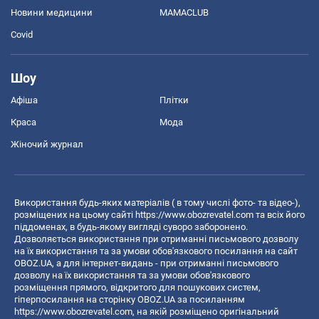
Новини медицини
MAMACLUB
Covid
Шоу
Афіша
Плітки
Краса
Мода
Жіночий журнал
Використання будь-яких матеріалів ( в тому числі фото- та відео-),
розміщених на цьому сайті
https://www.obozrevatel.com
та всіх його
піддоменах, в будь-якому вигляді суворо заборонено.
Дозволяється використання при отриманні письмового дозволу
на їх використання та за умови обов'язкового посилання на сайт
OBOZ.UA, а для інтернет-видань - при отриманні письмового
дозволу на їх використання та за умови обов'язкового
розміщення прямого, відкритого для пошукових систем,
гіперпосилання на сторінку OBOZ.UA за посиланням
https://www.obozrevatel.com
, на якій розміщено оригінальний