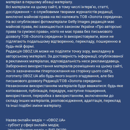
матеріал в першому абзаці матеріалу.
Всі матеріали на цьому сайті, в тому числі інтерв’ю, статті,
дослідження – є службовими творами журналістів редакції,
виключні майнові права на які належать ТОВ «Золота середина».
На всі опубліковані фотоматеріали Getty Images редакція має
майнові права, які захищаються законом України «Про авторські
права та суміжні права», ніхто не має права без письмового
дозволу ТОВ «Золота середина» їх використовувати, вони не
підлягають подальшому відтворенню, перекладу, поширенню в
будь-якій формі.
Редакція OBOZ.UA може не поділяти точку зору, викладену в
авторському матеріалі. За достовірність інформації, опублікованої
в рекламних матеріалах, відповідальність несе рекламодавець.
Заборонено використання матеріалів розміщених на цьому сайті,
хоч із зазначенням гіперпосилання на сторінку цього сайту,
логотипу OBOZ.UA або будь-якого іншого згадування, але без
письмового дозволу Редакції/ТОВ «Золота середина»
Незаконним використанням матеріалів буде вважатися: будь-яке
копiювання, публiкацiя, передрук, наступне поширення,
використання, переробка з використанням, включенням до
складу інших матеріалів, розповсюдження, адаптація, переклад
та інші подібні зміни матеріалу.
Назва онлайн медіа — «OBOZ.UA»
- суб'єкт у сфері онлайн медіа;
- ідентифікатор медіа — R40-06156;