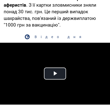
аферистів
. З її картки зловмисники зняли
понад 30 тис. грн. Це перший випадок
шахрайства, пов'язаний із держвиплатою
"1000 грн за вакцинацію".
Відео дня
Play Video