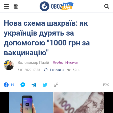
Нова схема шахраїв: як
українців дурять за
допомогою "1000 грн за
вакцинацію"
Володимир Пазій
Особисті фінанси
5.01.2022 17:38
1 хвилина
5,3 т.
19
РУС