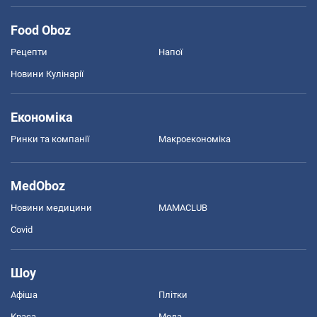
Food Oboz
Рецепти
Напої
Новини Кулінарії
Економіка
Ринки та компанії
Макроекономіка
MedOboz
Новини медицини
MAMACLUB
Covid
Шоу
Афіша
Плітки
Краса
Мода