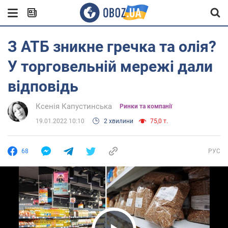
З АТБ зникне гречка та олія?
У торговельній мережі дали
відповідь
Ксенія Капустинська
Ринки та компанії
19.01.2022 10:10
2 хвилини
75,0 т.
68
РУС