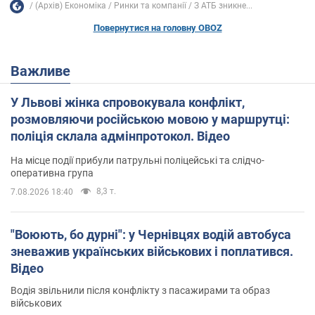
(Архів) Економіка
Ринки та компанії
З АТБ зникне...
Повернутися на головну OBOZ
Важливе
У Львові жінка спровокувала конфлікт,
розмовляючи російською мовою у маршрутці:
поліція склала адмінпротокол. Відео
На місце події прибули патрульні поліцейські та слідчо-
оперативна група
8,3 т.
7.08.2026 18:40
"Воюють, бо дурні": у Чернівцях водій автобуса
зневажив українських військових і поплатився.
Відео
Водія звільнили після конфлікту з пасажирами та образ
військових