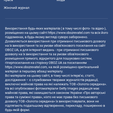
Жіночий журнал
Використання будь-яких матеріалів ( в тому числі фото- та відео-),
розміщених на цьому сайті
https://www.obozrevatel.com
та всіх його
піддоменах, в будь-якому вигляді суворо заборонено.
Дозволяється використання при отриманні письмового дозволу
на їх використання та за умови обов'язкового посилання на сайт
OBOZ.UA, а для інтернет-видань - при отриманні письмового
дозволу на їх використання та за умови обов'язкового
розміщення прямого, відкритого для пошукових систем,
гіперпосилання на сторінку OBOZ.UA за посиланням
https://www.obozrevatel.com
, на якій розміщено оригінальний
матеріал в першому абзаці матеріалу.
Всі матеріали на цьому сайті, в тому числі інтерв’ю, статті,
дослідження – є службовими творами журналістів редакції,
виключні майнові права на які належать ТОВ «Золота середина».
На всі опубліковані фотоматеріали Getty Images редакція має
майнові права, які захищаються законом України «Про авторські
права та суміжні права», ніхто не має права без письмового
дозволу ТОВ «Золота середина» їх використовувати, вони не
підлягають подальшому відтворенню, перекладу, поширенню в
будь-якій формі.