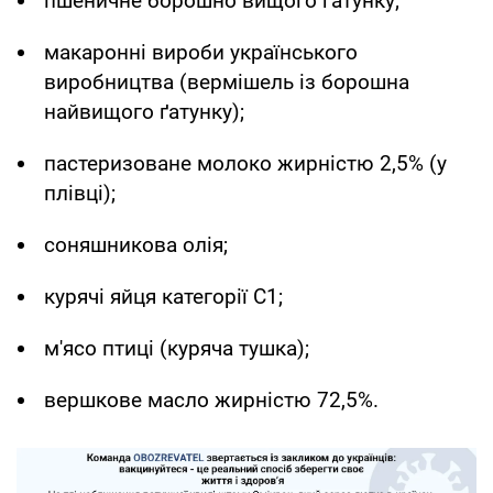
пшеничне борошно вищого ґатунку;
макаронні вироби українського
виробництва (вермішель із борошна
найвищого ґатунку);
пастеризоване молоко жирністю 2,5% (у
плівці);
соняшникова олія;
курячі яйця категорії С1;
м'ясо птиці (куряча тушка);
вершкове масло жирністю 72,5%.