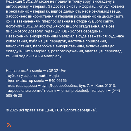
Редакція OBOZ.UA може не поділяти точку зору, викладену в
авторському матеріалі. За достовірність інформації, опублікованої
в рекламних матеріалах, відповідальність несе рекламодавець.
Заборонено використання матеріалів розміщених на цьому сайті,
хоч із зазначенням гіперпосилання на сторінку цього сайту,
логотипу OBOZ.UA або будь-якого іншого згадування, але без
письмового дозволу Редакції/ТОВ «Золота середина»
Незаконним використанням матеріалів буде вважатися: будь-яке
копiювання, публiкацiя, передрук, наступне поширення,
використання, переробка з використанням, включенням до
складу інших матеріалів, розповсюдження, адаптація, переклад
та інші подібні зміни матеріалу.
Назва онлайн медіа — «OBOZ.UA»
- суб'єкт у сфері онлайн медіа;
- ідентифікатор медіа — R40-06156;
- поштова адреса — вул. Деревообробна, буд. 7, м. Київ, 01013;
- адреса електронної пошти —
[email protected]
; - телефон — (044)
585 46 20
© 2026 Всі права захищені, ТОВ "Золота середина".