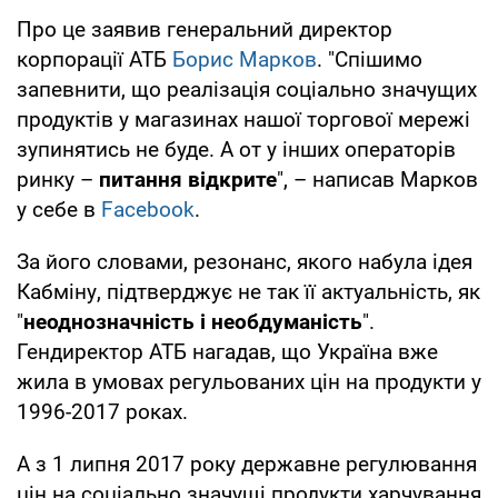
Про це заявив генеральний директор
корпорації АТБ
Борис Марков
. "Спішимо
запевнити, що реалізація соціально значущих
продуктів у магазинах нашої торгової мережі
зупинятись не буде. А от у інших операторів
ринку –
питання відкрите
", – написав Марков
у себе в
Facebook
.
За його словами, резонанс, якого набула ідея
Кабміну, підтверджує не так її актуальність, як
"
неоднозначність і необдуманість
".
Гендиректор АТБ нагадав, що Україна вже
жила в умовах регульованих цін на продукти у
1996-2017 роках.
А з 1 липня 2017 року державне регулювання
цін на соціально значущі продукти харчування