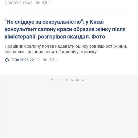
8,0 т.
7.08.2026 15:47
"Не слідкує за сексуальністю": у Києві
консультант салону краси образив жінку після
хімієтерапії, розгорівся скандал. Фото
Працівник салону почав надавати оцінку зовнішності жінки,
сказавши, що вона носить "чоловічу стрижку"
8,2 т.
7.08.2026 22:11