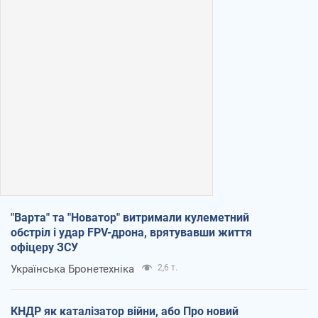
"Варта" та "Новатор" витримали кулеметний
обстріл і удар FPV-дрона, врятувавши життя
офіцеру ЗСУ
Українська Бронетехніка
2,6 т.
КНДР як каталізатор війни, або Про новий