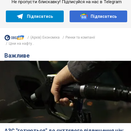
Не пропусти блискавку! Підписуйся на нас в Telegram
Підписатись
Підписатись
(Архів) Економіка
Ринки та компанії
Ціни на нафту...
Важливе
АЗС "готуються" до суттєвого підвищення цін: