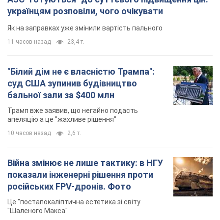
українцям розповіли, чого очікувати
Як на заправках уже змінили вартість пального
11 часов назад
23,4 т.
"Білий дім не є власністю Трампа":
суд США зупинив будівництво
бальної зали за $400 млн
Трамп вже заявив, що негайно подасть
апеляцію а це "жахливе рішення"
10 часов назад
2,6 т.
Війна змінює не лише тактику: в НГУ
показали інженерні рішення проти
російських FPV-дронів. Фото
Це "постапокаліптична естетика зі світу
"Шаленого Макса"