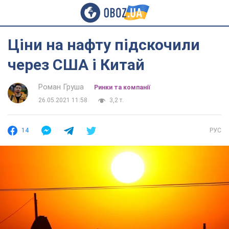
Ціни на нафту підскочили
через США і Китай
Роман Груша
Ринки та компанії
26.05.2021 11:58
3,2 т.
14
РУС