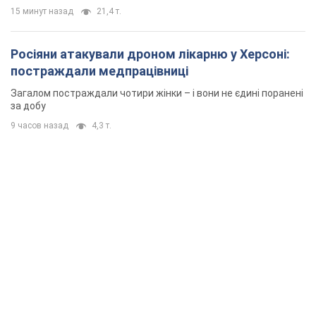
15 минут назад
21,4 т.
Росіяни атакували дроном лікарню у Херсоні:
постраждали медпрацівниці
Загалом постраждали чотири жінки – і вони не єдині поранені
за добу
9 часов назад
4,3 т.