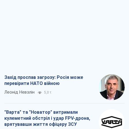
Захід проспав загрозу: Росія може
перевірити НАТО війною
Леонід Невзлін
5,0 т.
"Варта" та "Новатор" витримали
кулеметний обстріл і удар FPV-дрона,
врятувавши життя офіцеру ЗСУ