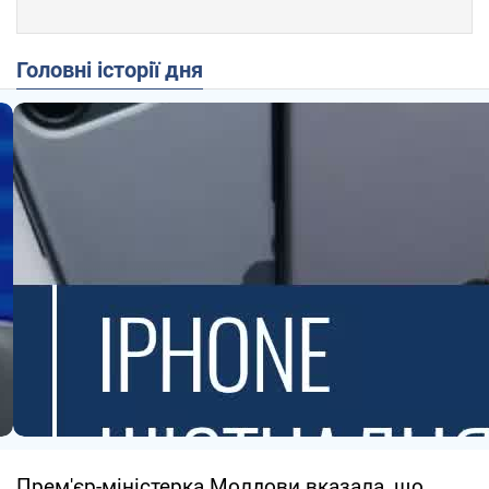
Головні історії дня
Прем'єр-міністерка Молдови вказала, що