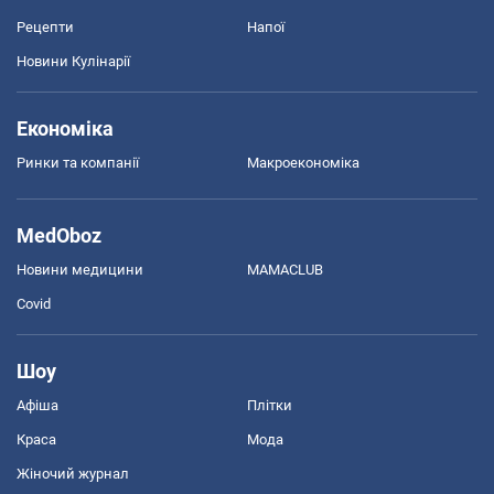
Рецепти
Напої
Новини Кулінарії
Економіка
Ринки та компанії
Макроекономіка
MedOboz
Новини медицини
MAMACLUB
Covid
Шоу
Афіша
Плітки
Краса
Мода
Жіночий журнал