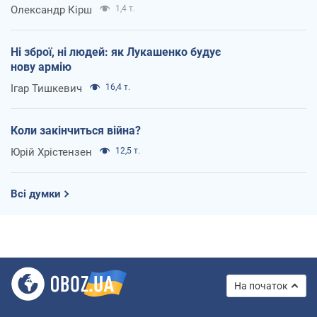
Олександр Кірш
1,4 т.
Ні зброї, ні людей: як Лукашенко будує
нову армію
Ігар Тишкевич
16,4 т.
Коли закінчиться війна?
Юрій Хрістензен
12,5 т.
Всі думки
На початок