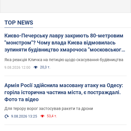
TOP NEWS
Києво-Печерську лавру закриють 80-метровим
"монстром"? Чому влада Києва відмовилась
зупиняти будівництво хмарочоса "московського
вірянина"
Яка реакція Кличка на петицію щодо скасування будівництва
20,3 т.
9.08.2026 12:00
Армія Росії здійснила масовану атаку на Одесу:
горіла історична частина міста, є постраждалі.
Фото та відео
Для терору ворог застосував ракети та дрони
53,4 т.
9.08.2026 13:25