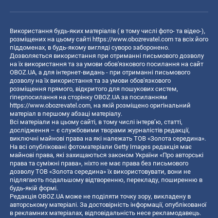
Використання будь-яких матеріалів ( в тому числі фото- та відео-),
розміщених на цьому сайті
https://www.obozrevatel.com
та всіх його
піддоменах, в будь-якому вигляді суворо заборонено.
Дозволяється використання при отриманні письмового дозволу
на їх використання та за умови обов'язкового посилання на сайт
OBOZ.UA, а для інтернет-видань - при отриманні письмового
дозволу на їх використання та за умови обов'язкового
розміщення прямого, відкритого для пошукових систем,
гіперпосилання на сторінку OBOZ.UA за посиланням
https://www.obozrevatel.com
, на якій розміщено оригінальний
матеріал в першому абзаці матеріалу.
Всі матеріали на цьому сайті, в тому числі інтерв’ю, статті,
дослідження – є службовими творами журналістів редакції,
виключні майнові права на які належать ТОВ «Золота середина».
На всі опубліковані фотоматеріали Getty Images редакція має
майнові права, які захищаються законом України «Про авторські
права та суміжні права», ніхто не має права без письмового
дозволу ТОВ «Золота середина» їх використовувати, вони не
підлягають подальшому відтворенню, перекладу, поширенню в
будь-якій формі.
Редакція OBOZ.UA може не поділяти точку зору, викладену в
авторському матеріалі. За достовірність інформації, опублікованої
в рекламних матеріалах, відповідальність несе рекламодавець.