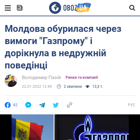
Молдова обурилася через
вимоги "Газпрому" і
дорікнула в недружній
поведінці
Володимир Пазій
Ринки та компанії
22.01.2022 12:49
2 хвилини
13,3 т.
82
РУС