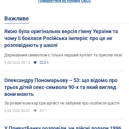
Повернутися на головну OBOZ
Важливе
Якою була оригінальна версія гімну України та
чому її боялася Російська імперія: про це не
розповідають у школі
Державним символом є тільки перший куплет та приспів пісні
22,3 т.
9.08.2026 09:15
Олександру Пономарьову – 53: що відомо про
трьох дітей секс-символа 90-х та який вигляд
вони мають
За розвитком кар'єри артист не забував про особисте щастя
8,9 т.
9.08.2026 04:01
У ПриватБанку розповіли, чи дійсні долари 1996