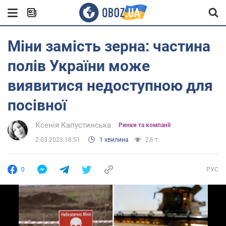
Міни замість зерна: частина
полів України може
виявитися недоступною для
посівної
Ксенія Капустинська
Ринки та компанії
2.03.2023 18:51
1 хвилина
2,6 т.
0
РУС