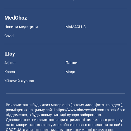
MedOboz
Новини медицини
MAMACLUB
Covid
Шоу
Афіша
Плітки
Краса
Мода
Жіночий журнал
Використання будь-яких матеріалів ( в тому числі фото- та відео-),
розміщених на цьому сайті
https://www.obozrevatel.com
та всіх його
піддоменах, в будь-якому вигляді суворо заборонено.
Дозволяється використання при отриманні письмового дозволу
на їх використання та за умови обов'язкового посилання на сайт
OBOZ.UA, а для інтернет-видань - при отриманні письмового