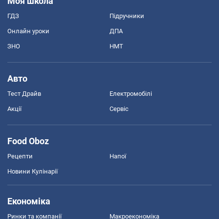
Моя школа
ГДЗ
Підручники
Онлайн уроки
ДПА
ЗНО
НМТ
Авто
Тест Драйв
Електромобілі
Акції
Сервіс
Food Oboz
Рецепти
Напої
Новини Кулінарії
Економіка
Ринки та компанії
Макроекономіка