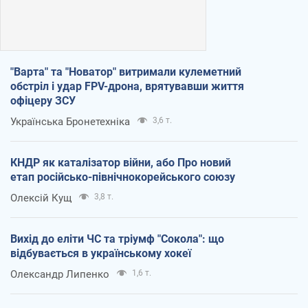
"Варта" та "Новатор" витримали кулеметний
обстріл і удар FPV-дрона, врятувавши життя
офіцеру ЗСУ
Українська Бронетехніка
3,6 т.
КНДР як каталізатор війни, або Про новий
етап російсько-північнокорейського союзу
Олексій Кущ
3,8 т.
Вихід до еліти ЧС та тріумф "Сокола": що
відбувається в українському хокеї
Олександр Липенко
1,6 т.