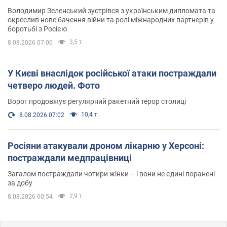
Володимир Зеленський зустрівся з українським дипломата та
окреслив нове бачення війни та ролі міжнародних партнерів у
боротьбі з Росією
3,5 т.
8.08.2026 07:00
У Києві внаслідок російської атаки постраждали
четверо людей. Фото
Ворог продовжує регулярний ракетний терор столиці
10,4 т.
8.08.2026 07:02
Росіяни атакували дроном лікарню у Херсоні:
постраждали медпрацівниці
Загалом постраждали чотири жінки – і вони не єдині поранені
за добу
2,9 т.
8.08.2026 00:54