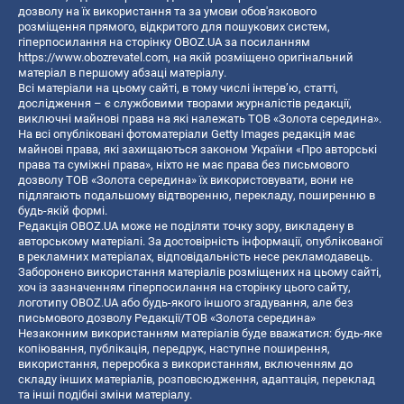
дозволу на їх використання та за умови обов'язкового
розміщення прямого, відкритого для пошукових систем,
гіперпосилання на сторінку OBOZ.UA за посиланням
https://www.obozrevatel.com
, на якій розміщено оригінальний
матеріал в першому абзаці матеріалу.
Всі матеріали на цьому сайті, в тому числі інтерв’ю, статті,
дослідження – є службовими творами журналістів редакції,
виключні майнові права на які належать ТОВ «Золота середина».
На всі опубліковані фотоматеріали Getty Images редакція має
майнові права, які захищаються законом України «Про авторські
права та суміжні права», ніхто не має права без письмового
дозволу ТОВ «Золота середина» їх використовувати, вони не
підлягають подальшому відтворенню, перекладу, поширенню в
будь-якій формі.
Редакція OBOZ.UA може не поділяти точку зору, викладену в
авторському матеріалі. За достовірність інформації, опублікованої
в рекламних матеріалах, відповідальність несе рекламодавець.
Заборонено використання матеріалів розміщених на цьому сайті,
хоч із зазначенням гіперпосилання на сторінку цього сайту,
логотипу OBOZ.UA або будь-якого іншого згадування, але без
письмового дозволу Редакції/ТОВ «Золота середина»
Незаконним використанням матеріалів буде вважатися: будь-яке
копiювання, публiкацiя, передрук, наступне поширення,
використання, переробка з використанням, включенням до
складу інших матеріалів, розповсюдження, адаптація, переклад
та інші подібні зміни матеріалу.