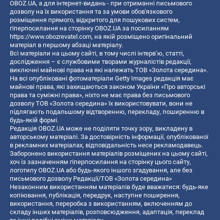
OBOZ.UA, а для інтернет-видань - при отриманні письмового
дозволу на їх використання та за умови обов'язкового
розміщення прямого, відкритого для пошукових систем,
гіперпосилання на сторінку OBOZ.UA за посиланням
https://www.obozrevatel.com
, на якій розміщено оригінальний
матеріал в першому абзаці матеріалу.
Всі матеріали на цьому сайті, в тому числі інтерв’ю, статті,
дослідження – є службовими творами журналістів редакції,
виключні майнові права на які належать ТОВ «Золота середина».
На всі опубліковані фотоматеріали Getty Images редакція має
майнові права, які захищаються законом України «Про авторські
права та суміжні права», ніхто не має права без письмового
дозволу ТОВ «Золота середина» їх використовувати, вони не
підлягають подальшому відтворенню, перекладу, поширенню в
будь-якій формі.
Редакція OBOZ.UA може не поділяти точку зору, викладену в
авторському матеріалі. За достовірність інформації, опублікованої
в рекламних матеріалах, відповідальність несе рекламодавець.
Заборонено використання матеріалів розміщених на цьому сайті,
хоч із зазначенням гіперпосилання на сторінку цього сайту,
логотипу OBOZ.UA або будь-якого іншого згадування, але без
письмового дозволу Редакції/ТОВ «Золота середина»
Незаконним використанням матеріалів буде вважатися: будь-яке
копiювання, публiкацiя, передрук, наступне поширення,
використання, переробка з використанням, включенням до
складу інших матеріалів, розповсюдження, адаптація, переклад