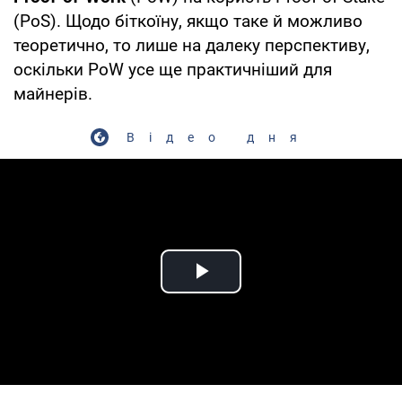
(PoS). Щодо біткоїну, якщо таке й можливо
теоретично, то лише на далеку перспективу,
оскільки PoW усе ще практичніший для
майнерів.
Відео дня
Play Video