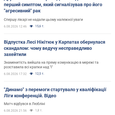
перший симптом, який сигналізував про його
"агресивний" рак
Спершу лікарі не надали цьому належної уваги
15,6 т.
6.08.2026 12:46
Відпустка Лесі Нікітюк у Карпатах обернулася
скандалом: чому ведучу несправедливо
захейтили
Знаменитість вийшла на пряму комунікацію в мережі та
розставила всі крапки над "і"
12,5 т.
6.08.2026 17:32
"Динамо" з перемоги стартувало у кваліфікації
Ліги конференцій. Відео
Матч відбувся в Любліні
1,8 т.
6.08.2026 21:56