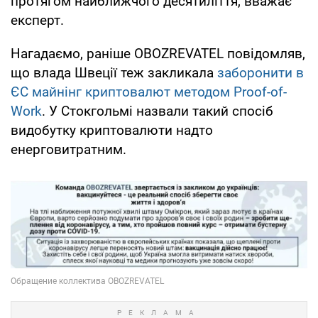
протягом найближчого десятиліття, вважає
експерт.
Нагадаємо, раніше OBOZREVATEL повідомляв,
що влада Швеції теж закликала
заборонити в
ЄС майнінг криптовалют методом Proof-of-
Work
. У Стокгольмі назвали такий спосіб
видобутку криптовалюти надто
енерговитратним.