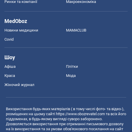
Ринки та компанії
Макроекономіка
MedOboz
Новини медицини
MAMACLUB
Covid
Шоу
Афіша
Плітки
Краса
Мода
Жіночий журнал
Використання будь-яких матеріалів ( в тому числі фото- та відео-),
розміщених на цьому сайті
https://www.obozrevatel.com
та всіх його
піддоменах, в будь-якому вигляді суворо заборонено.
Дозволяється використання при отриманні письмового дозволу
на їх використання та за умови обов'язкового посилання на сайт