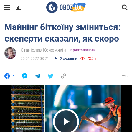
Майнінг біткоїну зміниться:
експерти сказали, як скоро
Станіслав Кожемякін
Криптовалюти
20.01.2022 03:21
2 хвилини
73,2 т.
5
РУС