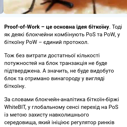
Proof-of-Work – це основна ідея біткоїну
. Тоді
як деякі блокчейни комбінують PoS та PoW, у
біткоїну PoW – єдиний протокол.
Тож без витрати достатньої кількості
потужностей на блок транзакція не буде
підтверджена. А значить, не буде видобуто
блок та отримано винагороду у вигляді
біткоїну.
За словами блокчейн-аналітика біткоїн-біржі
WhiteBIT, у глобальному сенсі перехід на PoS
із метою захисту навколишнього
середовища, який ініціює регулятор ринків