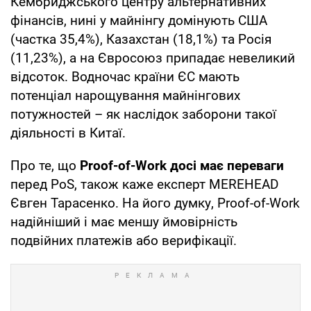
Кембриджського центру альтернативних
фінансів, нині у майнінгу домінують США
(частка 35,4%), Казахстан (18,1%) та Росія
(11,23%), а на Євросоюз припадає невеликий
відсоток. Водночас країни ЄС мають
потенціал нарощування майнінгових
потужностей – як наслідок заборони такої
діяльності в Китаї.
Про те, що
Proof-of-Work досі має переваги
перед PoS, також каже експерт MEREHEAD
Євген Тарасенко. На його думку, Proof-of-Work
надійніший і має меншу ймовірність
подвійних платежів або верифікації.