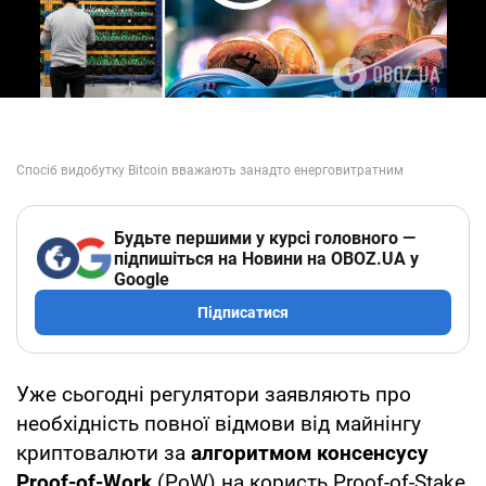
Play Video
Будьте першими у курсі головного —
підпишіться на Новини на OBOZ.UA у
Google
Підписатися
Уже сьогодні регулятори заявляють про
необхідність повної відмови від майнінгу
криптовалюти за
алгоритмом
консенсусу
Proof-of-Work
(PoW) на користь Proof-of-Stake