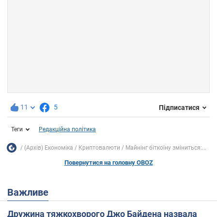
11
5
Підписатися
Теги
Редакційна політика
(Архів) Економіка
Криптовалюти
Майнінг біткоїну зміниться:...
Повернутися на головну OBOZ
Важливе
Дружина тяжкохворого Джо Байдена назвала