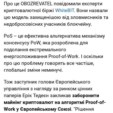
Про це OBOZREVATEL повідомили експерти
криптовалютної біржі
WhiteBIT
. Вони назвали
цю модель захищенішою від зловмисників та
недобросовісних учасників блокчейну.
PoS – це ефективна альтернатива механізму
консенсусу PoW, яка розроблена для
подолання екстремального
енергоспоживання Proof-of-Work. І оскільки
про цю проблему говорять все частіше,
глобальні зміни неминучі.
Тож заступник голови Європейського
управління з нагляду за ринком цінних
паперів Ерік Тедеєн закликав
заборонити
майнінг криптовалют на алгоритмі Proof-of-
Work у Європейському Союзі
. "Рішення