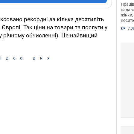
після
Праців
розг
надава
жінки,
Фото
іксовано рекордні за кілька десятиліть
носить
 Європі. Так ціни на товари та послуги у
7.0
у річному обчисленні). Це найвищий
ідео дня