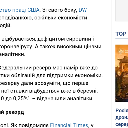
рство праці США
. Зі свого боку,
DW
есподіванкою, оскільки економісти
одій.
TO
 відбувається, дефіцитом сировини і
коронавірусу. А також високими цінами
аналітики.
Федеральний резерв має намір вже до
пки облігацій для підтримки економіки.
резерву дали зрозуміти, що перше
ної ставки відбудеться вже в березні.
0 до 0,25%", – відзначили аналітики.
Росі
ий рекорд
дрон
сере
ропі. Як повідомляє
Financial Times
, у