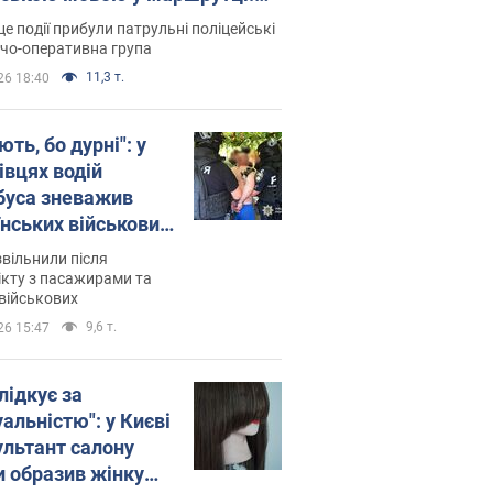
ція склала адмінпротокол.
це події прибули патрульні поліцейські
о
дчо-оперативна група
11,3 т.
26 18:40
ть, бо дурні": у
івцях водій
буса зневажив
їнських військових
латився. Відео
звільнили після
кту з пасажирами та
військових
9,6 т.
26 15:47
лідкує за
альністю": у Києві
ультант салону
и образив жінку