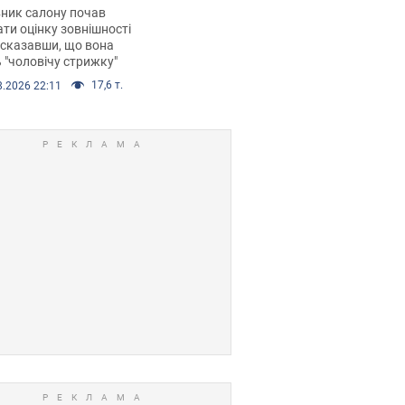
 хімієтерапії,
ник салону почав
орівся скандал.
ти оцінку зовнішності
 сказавши, що вона
 "чоловічу стрижку"
17,6 т.
8.2026 22:11