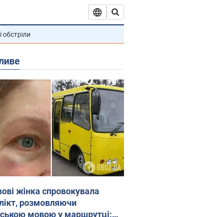
і обстріли
ливе
вові жінка спровокувала
лікт, розмовляючи
йською мовою у маршрутці: