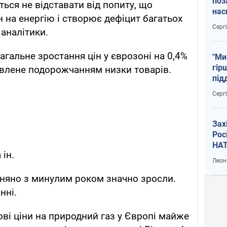
поз
ься не відставати від попиту, що
нас
 на енергію і створює дефіцит багатьох
тем
Серг
 аналітики.
агальне зростання цін у єврозоні на 0,4%
"Ми
гір
овлене подорожчанням низки товарів.
під
рак
Серг
Зах
Рос
НАТ
ін.
Леон
івняно з минулим роком значно зросли.
нні.
ові ціни на природний газ у Європі майже