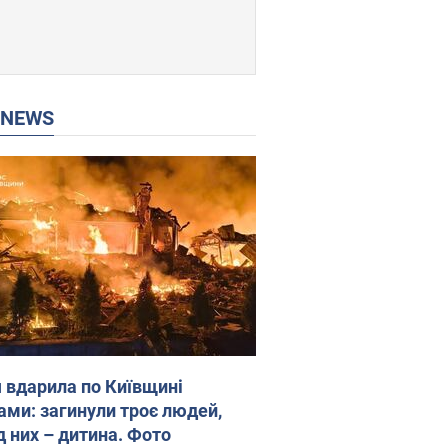
P NEWS
я вдарила по Київщині
ами: загинули троє людей,
д них – дитина. Фото