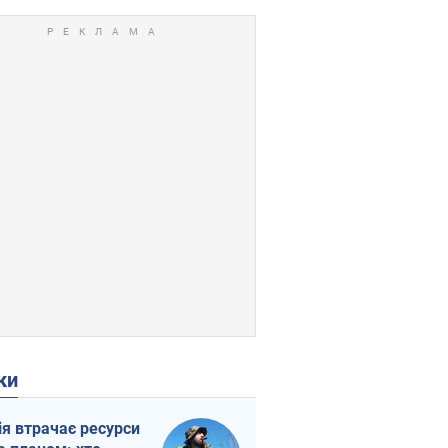
ки
ія втрачає ресурси