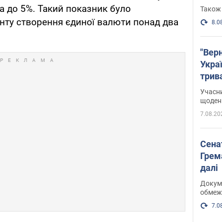
а до 5%. Такий показник було
Також 
нту створення єдиної валюти понад два
8.0
"Верн
Украї
трив
карт
Учасн
щоденн
7.08.20
Сена
Грема
далі
Докуме
обмеж
7.0