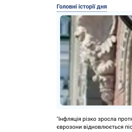
Головні історії дня
"Інфляція різко зросла прот
єврозони відновлюється піс