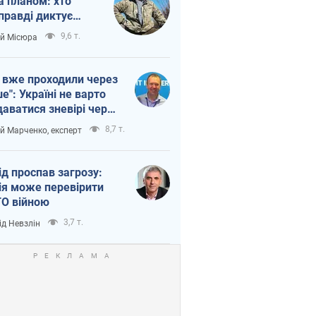
а планом: хто
правді диктує
п війни
9,6 т.
ій Місюра
 вже проходили через
ше": Україні не варто
даватися зневірі через
етний терор
8,7 т.
ій Марченко, експерт
ід проспав загрозу:
ія може перевірити
О війною
3,7 т.
ід Невзлін