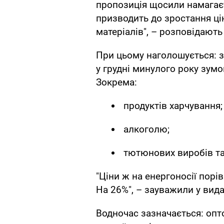
пропозиція щосили намагаєт
призводить до зростання цін
матеріалів", – розповідають
При цьому наголошується: з
у грудні минулого року зум
Зокрема:
продуктів харчування;
алкоголю;
тютюнових виробів та 
"Ціни ж на енергоносії пор
На 26%", – зауважили у вида
Водночас зазначається: опт