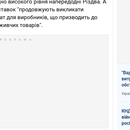
но високого рівня напередодні Різдва. А
оставок "продовжують викликати
ат для виробників, що призводить до
живчих товарів".
"Ва
вит
обс
вря
Укра
офі
КНД
вій
рос
пів