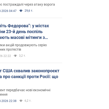
є постраждалі через атаку ворога
29,6 т.
8.2026 04:47
іть Федорова": у містах
ни 23-й день поспіль
ають масові мітинги з
онками. Фото і відео
ики акцій продовжують серію
их протестів
3,2 т.
26 22:22
т США схвалив законопроєкт
 про санкції проти Росії: що
нт передбачає нові економічні
ення
6,2 т.
8.2026 22:38