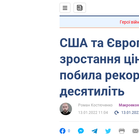
Герої вій
США та Євро
зростання цін
побила рекор
десятиліть
Роман Костюченко
Mакроекон
13.01.2022 11:04
13.01.202
0