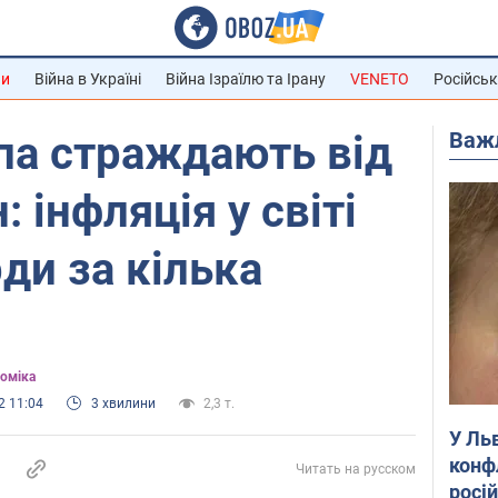
ни
Війна в Україні
Війна Ізраїлю та Ірану
VENETO
Російськ
Важ
па страждають від
: інфляція у світі
ди за кілька
оміка
2 11:04
3 хвилини
2,3 т.
У Ль
конф
Читать на русском
росі