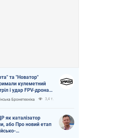
рта" та "Новатор"
римали кулеметний
тріл і удар FPV-дрона,
тувавши життя
3,4 т.
їнська Бронетехніка
церу ЗСУ
Р як каталізатор
ни, або Про новий етап
ійсько-
нічнокорейського