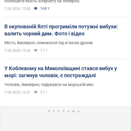
поліпшити якість інтернету на телефоні
14,8 т.
7.08.2026 12:00
В окупованій Ялті прогриміли потужні вибухи:
валить чорний дим. Фото і відео
Місто, ймовірно, опинилося під атакою дронів
1,7 т.
7.08.2026 13:26
У Коблевому на Миколаївщині стався вибух у
морі: загинув чоловік, є постраждалі
Чоловік, ймовірно, підірвався на морській міні
2,7 т.
7.08.2026 12:41