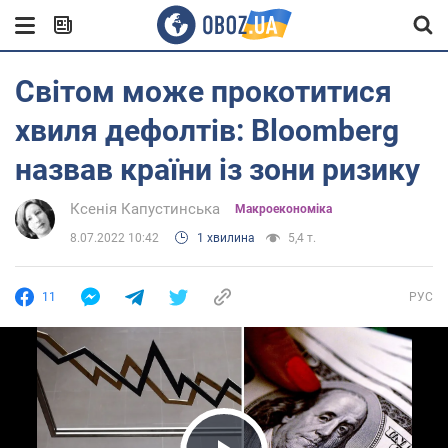
Світом може прокотитися
хвиля дефолтів: Bloomberg
назвав країни із зони ризику
Ксенія Капустинська
Mакроекономіка
8.07.2022 10:42
1 хвилина
5,4 т.
11
РУС