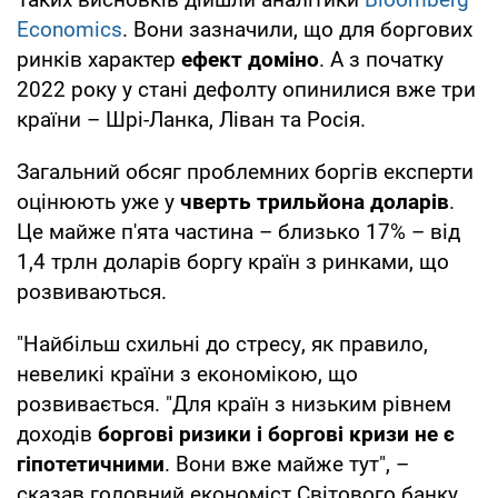
Economics
. Вони зазначили, що для боргових
ринків характер
ефект доміно
. А з початку
2022 року у стані дефолту опинилися вже три
країни – Шрі-Ланка, Ліван та Росія.
Загальний обсяг проблемних боргів експерти
оцінюють уже у
чверть трильйона доларів
.
Це майже п'ята частина – близько 17% – від
1,4 трлн доларів боргу країн з ринками, що
розвиваються.
"Найбільш схильні до стресу, як правило,
невеликі країни з економікою, що
розвивається. "Для країн з низьким рівнем
доходів
боргові ризики і боргові кризи не є
гіпотетичними
. Вони вже майже тут", –
сказав головний економіст Світового банку