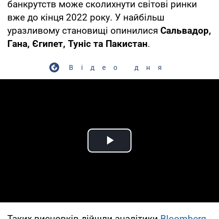
банкрутств може сколихнути світові ринки
вже до кінця 2022 року. У найбільш
уразливому становищі опинилися
Сальвадор,
Гана, Єгипет, Туніс та Пакистан
.
Відео дня
Play Video
Таких висновків дійшли аналітики
Bloomberg