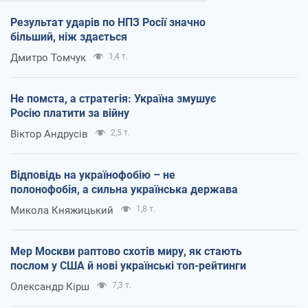
Результат ударів по НПЗ Росії значно
більший, ніж здається
Дмитро Томчук
1,4 т.
Не помста, а стратегія: Україна змушує
Росію платити за війну
Віктор Андрусів
2,5 т.
Відповідь на українофобію – не
полонофобія, а сильна українська держава
Микола Княжицький
1,8 т.
Мер Москви раптово схотів миру, як стають
послом у США й нові українські топ-рейтинги
Олександр Кірш
7,3 т.