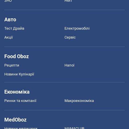
ЗНО
НМТ
Авто
Тест Драйв
Електромобілі
Акції
Сервіс
Food Oboz
Рецепти
Напої
Новини Кулінарії
Економіка
Ринки та компанії
Макроекономіка
MedOboz
Новини медицини
MAMACLUB