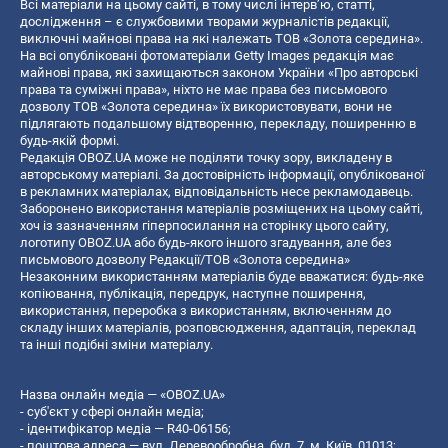
Всі матеріали на цьому сайті, в тому числі інтерв’ю, статті,
дослідження – є службовими творами журналістів редакції,
виключні майнові права на які належать ТОВ «Золота середина».
На всі опубліковані фотоматеріали Getty Images редакція має
майнові права, які захищаються законом України «Про авторські
права та суміжні права», ніхто не має права без письмового
дозволу ТОВ «Золота середина» їх використовувати, вони не
підлягають подальшому відтворенню, перекладу, поширенню в
будь-якій формі.
Редакція OBOZ.UA може не поділяти точку зору, викладену в
авторському матеріалі. За достовірність інформації, опублікованої
в рекламних матеріалах, відповідальність несе рекламодавець.
Заборонено використання матеріалів розміщених на цьому сайті,
хоч із зазначенням гіперпосилання на сторінку цього сайту,
логотипу OBOZ.UA або будь-якого іншого згадування, але без
письмового дозволу Редакції/ТОВ «Золота середина»
Незаконним використанням матеріалів буде вважатися: будь-яке
копiювання, публiкацiя, передрук, наступне поширення,
використання, переробка з використанням, включенням до
складу інших матеріалів, розповсюдження, адаптація, переклад
та інші подібні зміни матеріалу.
Назва онлайн медіа — «OBOZ.UA»
- суб'єкт у сфері онлайн медіа;
- ідентифікатор медіа — R40-06156;
- поштова адреса — вул. Деревообробна, буд. 7, м. Київ, 01013;