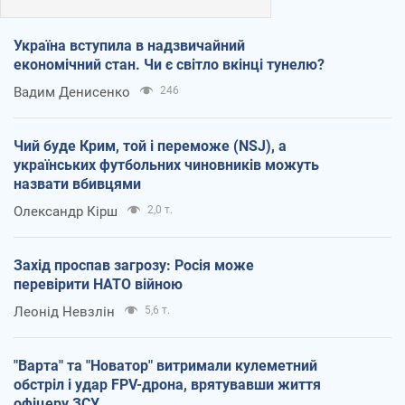
Україна вступила в надзвичайний
економічний стан. Чи є світло вкінці тунелю?
Вадим Денисенко
246
Чий буде Крим, той і переможе (NSJ), а
українських футбольних чиновників можуть
назвати вбивцями
Олександр Кірш
2,0 т.
Захід проспав загрозу: Росія може
перевірити НАТО війною
Леонід Невзлін
5,6 т.
"Варта" та "Новатор" витримали кулеметний
обстріл і удар FPV-дрона, врятувавши життя
офіцеру ЗСУ