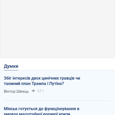
Думки
Збіг інтересів двох цинічних гравців чи
таємний план Трампа і Путіна?
Віктор Швець
2,7 т.
Мінськ готується до функціонування в
умовах масштабної воєнної кризи