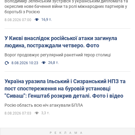
Володимир Зеленський зустрівся з українським дипломата та
окреслив нове бачення війни та ролі міжнародних партнерів у
боротьбі з Росією
16,9 т.
8.08.2026 07:00
У Києві внаслідок російської атаки загинула
людина, постраждали четверо. Фото
Ворог продовжує регулярний ракетний терор столиці
26,8 т.
8.08.2026 10:23
Україна уразила Ільський і Сизранський НПЗ та
пост спостереження на буровій установці
"Сиваш": Генштаб розкрив деталі. Фото і відео
Росію область всю ніч атакували БПЛА
3,3 т.
8.08.2026 07:03