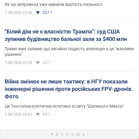
Як на заправках уже змінили вартість пального
23,7 т.
7.08.2026 22:56
"Білий дім не є власністю Трампа": суд США
зупинив будівництво бальної зали за $400 млн
Трамп вже заявив, що негайно подасть апеляцію а це "жахливе
рішення"
3,2 т.
7.08.2026 23:54
Війна змінює не лише тактику: в НГУ показали
інженерні рішення проти російських FPV-дронів.
Фото
Це "постапокаліптична естетика зі світу "Шаленого Макса"
9,9 т.
7.08.2026 23:47