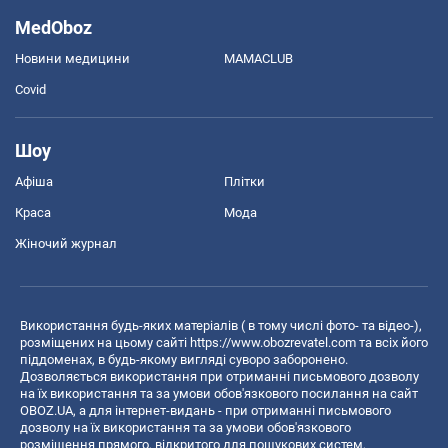
MedOboz
Новини медицини
MAMACLUB
Covid
Шоу
Афіша
Плітки
Краса
Мода
Жіночий журнал
Використання будь-яких матеріалів ( в тому числі фото- та відео-),
розміщених на цьому сайті
https://www.obozrevatel.com
та всіх його
піддоменах, в будь-якому вигляді суворо заборонено.
Дозволяється використання при отриманні письмового дозволу
на їх використання та за умови обов'язкового посилання на сайт
OBOZ.UA, а для інтернет-видань - при отриманні письмового
дозволу на їх використання та за умови обов'язкового
розміщення прямого, відкритого для пошукових систем,