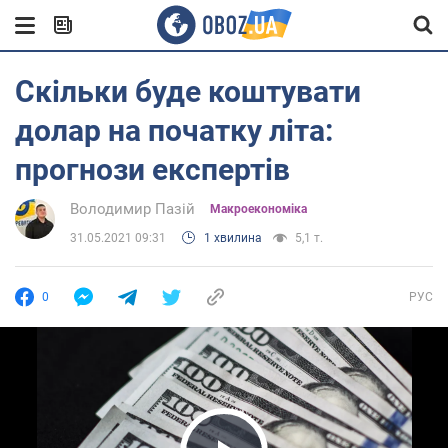
Скільки буде коштувати
долар на початку літа:
прогнози експертів
Володимир Пазій
Mакроекономіка
31.05.2021 09:31
1 хвилина
5,1 т.
0
РУС