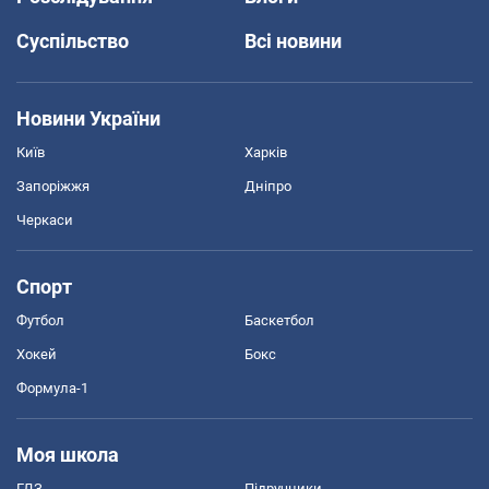
Суспільство
Всі новини
Новини України
Київ
Харків
Запоріжжя
Дніпро
Черкаси
Спорт
Футбол
Баскетбол
Хокей
Бокс
Формула-1
Моя школа
ГДЗ
Підручники