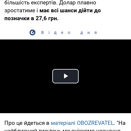
більшість експертів. Долар плавно
зростатиме і
має всі шанси дійти до
позначки в 27,6 грн.
Відео дня
Play Video
Про це йдеться в
матеріалі
OBOZREVATEL
. "На
найближчий тиждень ми очікуємо незначне