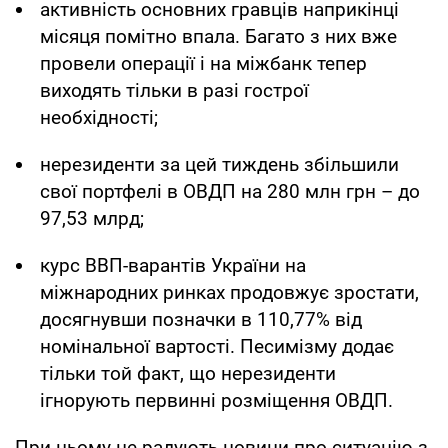
активність основних гравців наприкінці
місяця помітно впала. Багато з них вже
провели операції і на міжбанк тепер
виходять тільки в разі гострої
необхідності;
нерезиденти за цей тиждень збільшили
свої портфелі в ОВДП на 280 млн грн – до
97,53 млрд;
курс ВВП-варантів України на
міжнародних ринках продовжує зростати,
досягнувши позначки в 110,77% від
номінальної вартості. Песимізму додає
тільки той факт, що нерезиденти
ігнорують первинні розміщення ОВДП.
При цьому не радують новини про ситуацію з