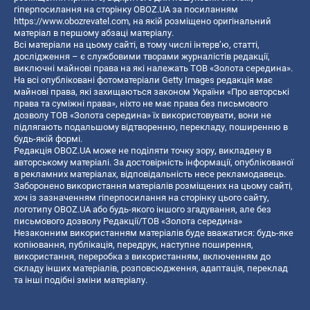
гіперпосилання на сторінку OBOZ.UA за посиланням
https://www.obozrevatel.com
, на якій розміщено оригінальний
матеріал в першому абзаці матеріалу.
Всі матеріали на цьому сайті, в тому числі інтерв’ю, статті,
дослідження – є службовими творами журналістів редакції,
виключні майнові права на які належать ТОВ «Золота середина».
На всі опубліковані фотоматеріали Getty Images редакція має
майнові права, які захищаються законом України «Про авторські
права та суміжні права», ніхто не має права без письмового
дозволу ТОВ «Золота середина» їх використовувати, вони не
підлягають подальшому відтворенню, перекладу, поширенню в
будь-якій формі.
Редакція OBOZ.UA може не поділяти точку зору, викладену в
авторському матеріалі. За достовірність інформації, опублікованої
в рекламних матеріалах, відповідальність несе рекламодавець.
Заборонено використання матеріалів розміщених на цьому сайті,
хоч із зазначенням гіперпосилання на сторінку цього сайту,
логотипу OBOZ.UA або будь-якого іншого згадування, але без
письмового дозволу Редакції/ТОВ «Золота середина»
Незаконним використанням матеріалів буде вважатися: будь-яке
копiювання, публiкацiя, передрук, наступне поширення,
використання, переробка з використанням, включенням до
складу інших матеріалів, розповсюдження, адаптація, переклад
та інші подібні зміни матеріалу.