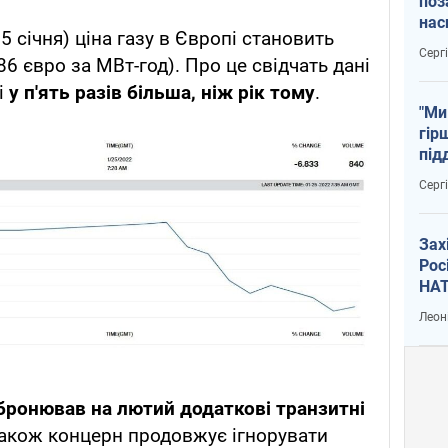
поз
нас
5 січня) ціна газу в Європі становить
тем
Серг
86 євро за МВт-год). Про це свідчать дані
і
у п'ять разів більша, ніж рік тому
.
"Ми
гір
під
рак
Серг
Зах
Рос
НАТ
Леон
бронював на лютий додаткові транзитні
Також концерн продовжує ігнорувати