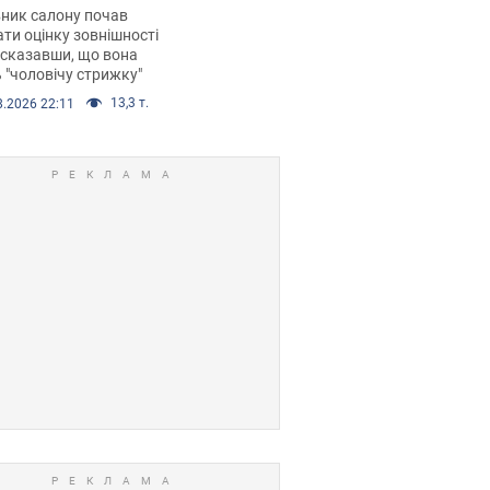
 хімієтерапії,
ник салону почав
орівся скандал.
ти оцінку зовнішності
 сказавши, що вона
 "чоловічу стрижку"
13,3 т.
8.2026 22:11