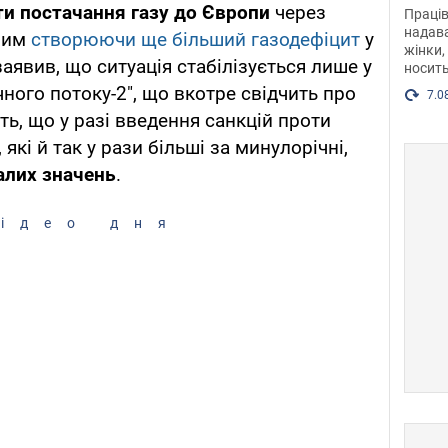
після
и постачання газу до Європи
через
Праців
розг
надава
амим
створюючи ще більший газодефіцит
у
жінки,
Фото
аявив, що ситуація стабілізується лише у
носить
чного потоку-2", що вкотре свідчить про
7.0
ь, що у разі введення санкцій проти
 які й так у рази більші за минулорічні,
алих значень
.
ідео дня