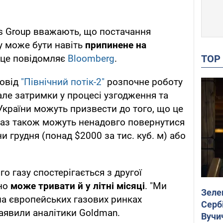
s Group вважають, що постачання
у може бути навіть
припинене на
TO
 це повідомляє
Bloomberg
.
ровід
"Північний потік-2"
розпочне роботу
 але затримки у процесі узгодження та
України можуть призвести до того, що це
 газ також можуть ненадовго повернутися
и грудня (понад $2000 за тис. куб. м) або
о газу спостерігається з другої
оно
може тривати й у літні місяці
. "Ми
Зеле
на європейських газових ринках
Сербі
заявили аналітики Goldman.
Вучи