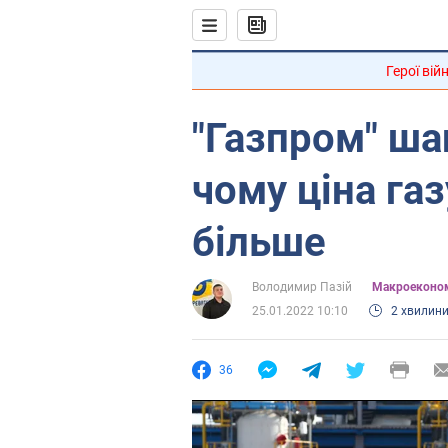
Герої вій
"Газпром" ша
чому ціна га
більше
Володимир Пазій
Mакроеконо
25.01.2022 10:10
2 хвилин
36