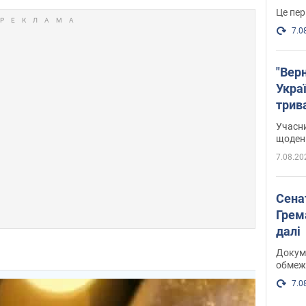
Це пер
7.0
"Верн
Украї
трив
карт
Учасн
щоденн
7.08.20
Сена
Грема
далі
Докуме
обмеж
7.0