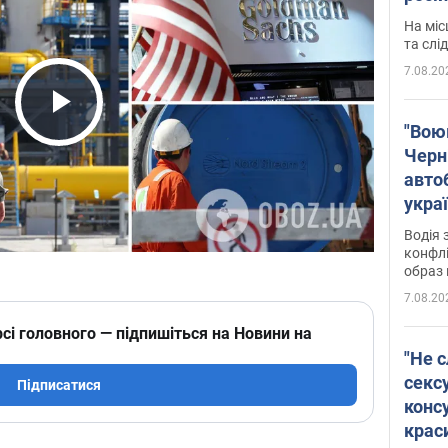
полі
На міс
Віде
та слі
7.08.20
Play Video
"Воюю
Черн
авто
укра
і поп
Водія 
конфлі
образ 
7.08.20
сі головного — підпишіться на Новини на
"Не с
сексу
Підписатися
конс
крас