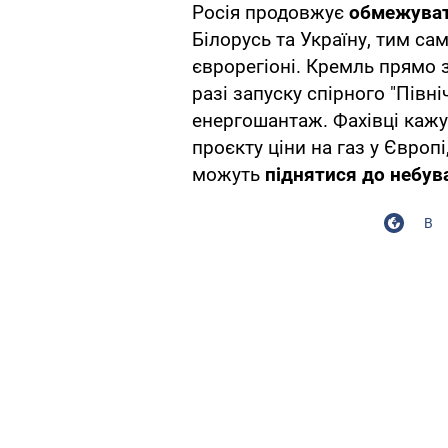
Росія продовжує
обмежуват
Білорусь та Україну, тим с
єврорегіоні. Кремль прямо з
разі запуску спірного "Півні
енергошантаж. Фахівці кажут
проєкту ціни на газ у Європі,
можуть
піднятися до небув
В