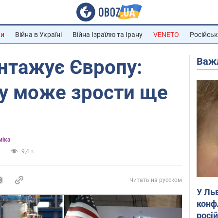
ни
Війна в Україні
Війна Ізраїлю та Ірану
VENETO
Російськ
Важ
нтажує Європу:
зу може зрости ще
міка
и
9,4 т.
Читать на русском
У Ль
конф
росі