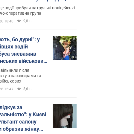
ція склала адмінпротокол.
це події прибули патрульні поліцейські
о
дчо-оперативна група
9,8 т.
26 18:40
ть, бо дурні": у
івцях водій
буса зневажив
їнських військових
латився. Відео
звільнили після
кту з пасажирами та
військових
8,6 т.
26 15:47
лідкує за
альністю": у Києві
ультант салону
и образив жінку