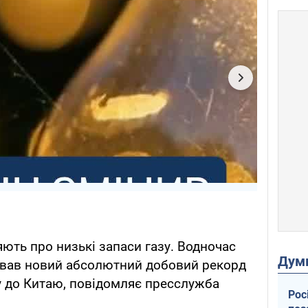
яють про низькі запаси газу. Водночас
Дум
сував новий абсолютний добовий рекорд
у до Китаю, повідомляє пресслужба
Рос