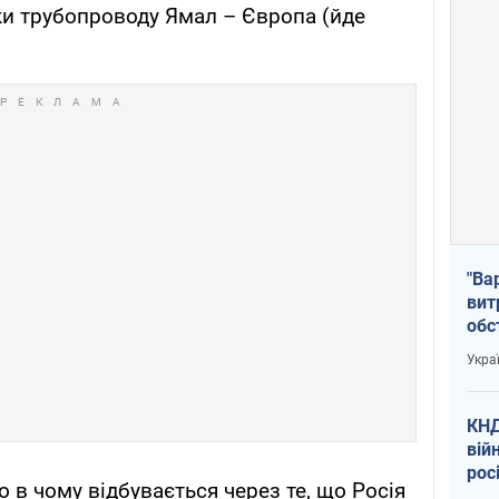
ки трубопроводу Ямал – Європа (йде
"Ва
вит
обс
вря
Укра
офі
КНД
вій
рос
о в чому відбувається через те, що Росія
пів