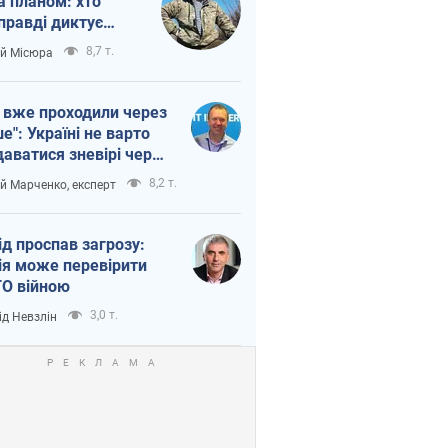
а планом: хто
правді диктує
п війни
8,7 т.
ій Місюра
 вже проходили через
ше": Україні не варто
даватися зневірі через
етний терор
8,2 т.
ій Марченко, експерт
ід проспав загрозу:
ія може перевірити
О війною
3,0 т.
ід Невзлін