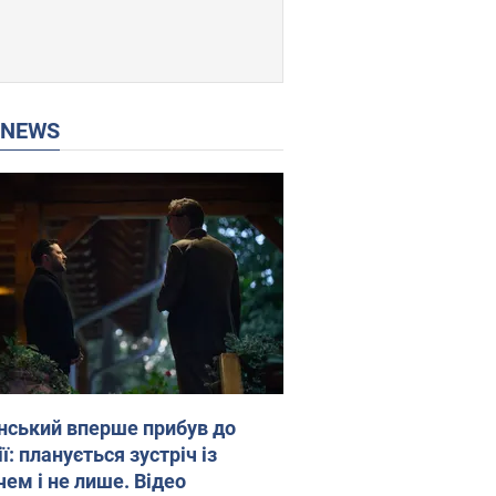
P NEWS
нський вперше прибув до
ї: планується зустріч із
чем і не лише. Відео