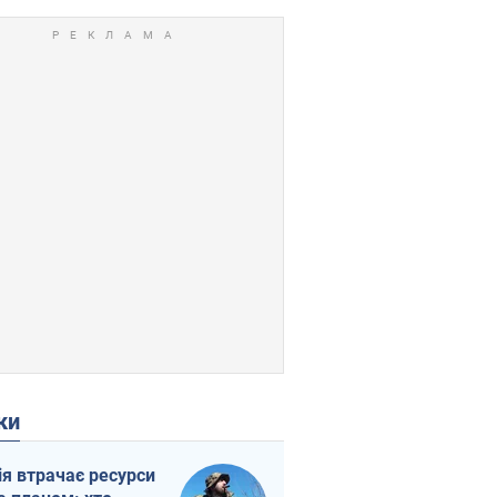
ки
ія втрачає ресурси