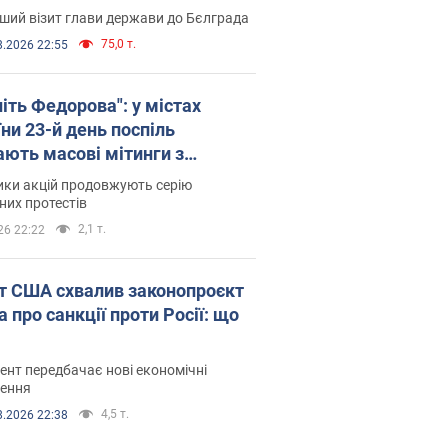
ший візит глави держави до Бєлграда
75,0 т.
8.2026 22:55
іть Федорова": у містах
ни 23-й день поспіль
ають масові мітинги з
онками. Фото і відео
ики акцій продовжують серію
их протестів
2,1 т.
26 22:22
т США схвалив законопроєкт
 про санкції проти Росії: що
нт передбачає нові економічні
ення
4,5 т.
8.2026 22:38