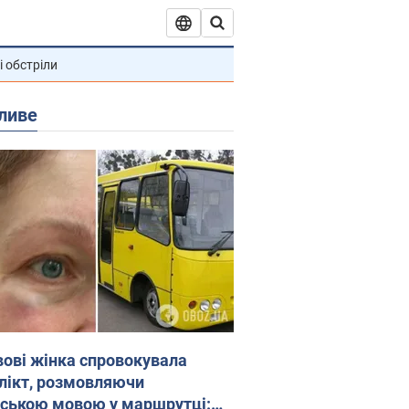
і обстріли
ливе
вові жінка спровокувала
лікт, розмовляючи
йською мовою у маршрутці: