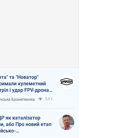
рта" та "Новатор"
римали кулеметний
тріл і удар FPV-дрона,
тувавши життя
3,0 т.
їнська Бронетехніка
церу ЗСУ
Р як каталізатор
ни, або Про новий етап
ійсько-
нічнокорейського