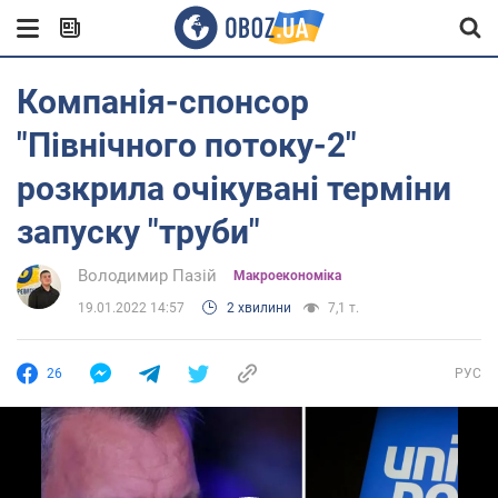
Компанія-спонсор
"Північного потоку-2"
розкрила очікувані терміни
запуску "труби"
Володимир Пазій
Mакроекономіка
19.01.2022 14:57
2 хвилини
7,1 т.
26
РУС