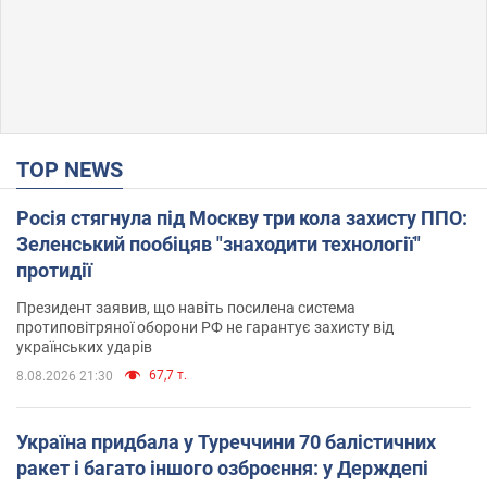
TOP NEWS
Росія стягнула під Москву три кола захисту ППО:
Зеленський пообіцяв "знаходити технології"
протидії
Президент заявив, що навіть посилена система
протиповітряної оборони РФ не гарантує захисту від
українських ударів
67,7 т.
8.08.2026 21:30
Україна придбала у Туреччини 70 балістичних
ракет і багато іншого озброєння: у Держдепі