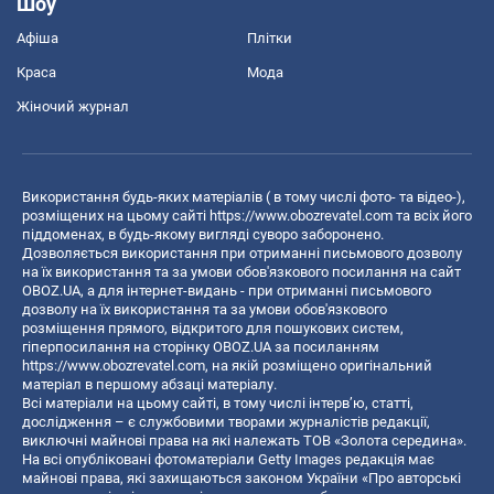
Шоу
Афіша
Плітки
Краса
Мода
Жіночий журнал
Використання будь-яких матеріалів ( в тому числі фото- та відео-),
розміщених на цьому сайті
https://www.obozrevatel.com
та всіх його
піддоменах, в будь-якому вигляді суворо заборонено.
Дозволяється використання при отриманні письмового дозволу
на їх використання та за умови обов'язкового посилання на сайт
OBOZ.UA, а для інтернет-видань - при отриманні письмового
дозволу на їх використання та за умови обов'язкового
розміщення прямого, відкритого для пошукових систем,
гіперпосилання на сторінку OBOZ.UA за посиланням
https://www.obozrevatel.com
, на якій розміщено оригінальний
матеріал в першому абзаці матеріалу.
Всі матеріали на цьому сайті, в тому числі інтерв’ю, статті,
дослідження – є службовими творами журналістів редакції,
виключні майнові права на які належать ТОВ «Золота середина».
На всі опубліковані фотоматеріали Getty Images редакція має
майнові права, які захищаються законом України «Про авторські