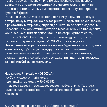
права та суміжні права», ніхто не має права без письмового
дозволу ТОВ «Золота середина» їх використовувати, вони не
підлягають подальшому відтворенню, перекладу, поширенню в
будь-якій формі.
Редакція OBOZ.UA може не поділяти точку зору, викладену в
авторському матеріалі. За достовірність інформації, опублікованої
в рекламних матеріалах, відповідальність несе рекламодавець.
Заборонено використання матеріалів розміщених на цьому сайті,
хоч із зазначенням гіперпосилання на сторінку цього сайту,
логотипу OBOZ.UA або будь-якого іншого згадування, але без
письмового дозволу Редакції/ТОВ «Золота середина»
Незаконним використанням матеріалів буде вважатися: будь-яке
копiювання, публiкацiя, передрук, наступне поширення,
використання, переробка з використанням, включенням до
складу інших матеріалів, розповсюдження, адаптація, переклад
та інші подібні зміни матеріалу.
Назва онлайн медіа — «OBOZ.UA»
- суб'єкт у сфері онлайн медіа;
- ідентифікатор медіа — R40-06156;
- поштова адреса — вул. Деревообробна, буд. 7, м. Київ, 01013;
- адреса електронної пошти —
[email protected]
; - телефон — (044)
585 46 20
© 2026 Всі права захищені, ТОВ "Золота середина".