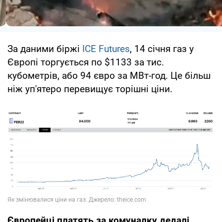
За даними біржі
ICE Futures
, 14 січня газ у
Європі торгується по $1133 за тис.
кубометрів, або 94 євро за МВт-год. Це більш
ніж уп'ятеро перевищує торішні ціни.
Європейці платять за комуналку дедалі