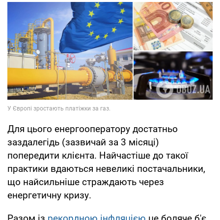
Для цього енергооператору достатньо
заздалегідь (зазвичай за 3 місяці)
попередити клієнта. Найчастіше до такої
практики вдаються невеликі постачальники,
що найсильніше страждають через
енергетичну кризу.
Разом із
рекордною інфляцією
це боляче б'є