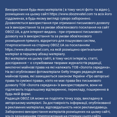
Використання будь-яких матеріалів ( в тому числі фото- та відео-),
розміщених на цьому сайті
https://www.obozrevatel.com
та всіх його
піддоменах, в будь-якому вигляді суворо заборонено.
Дозволяється використання при отриманні письмового дозволу
на їх використання та за умови обов'язкового посилання на сайт
OBOZ.UA, а для інтернет-видань - при отриманні письмового
дозволу на їх використання та за умови обов'язкового
розміщення прямого, відкритого для пошукових систем,
гіперпосилання на сторінку OBOZ.UA за посиланням
https://www.obozrevatel.com
, на якій розміщено оригінальний
матеріал в першому абзаці матеріалу.
Всі матеріали на цьому сайті, в тому числі інтерв’ю, статті,
дослідження – є службовими творами журналістів редакції,
виключні майнові права на які належать ТОВ «Золота середина».
На всі опубліковані фотоматеріали Getty Images редакція має
майнові права, які захищаються законом України «Про авторські
права та суміжні права», ніхто не має права без письмового
дозволу ТОВ «Золота середина» їх використовувати, вони не
підлягають подальшому відтворенню, перекладу, поширенню в
будь-якій формі.
Редакція OBOZ.UA може не поділяти точку зору, викладену в
авторському матеріалі. За достовірність інформації, опублікованої
в рекламних матеріалах, відповідальність несе рекламодавець.
Заборонено використання матеріалів розміщених на цьому сайті,
хоч із зазначенням гіперпосилання на сторінку цього сайту,