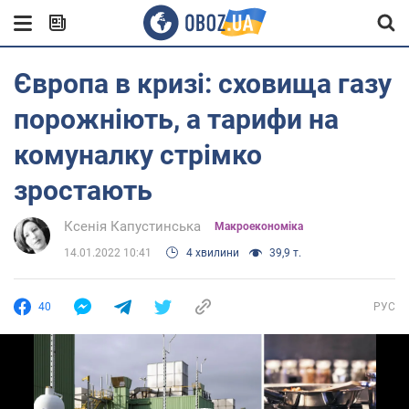
Європа в кризі: сховища газу
порожніють, а тарифи на
комуналку стрімко
зростають
Ксенія Капустинська
Mакроекономіка
14.01.2022 10:41
4 хвилини
39,9 т.
40
РУС