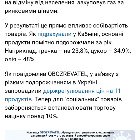
на відміну від населення, закуповує газ за
ринковими цінами.
У результаті це прямо впливає собівартість
товарів. Як
підрахували
у Кабміні, основні
продукти помітно подорожчали за рік.
Наприклад, гречка – на 23,8%, цукор – 34,9%,
олія – 48%.
Як повідомляв OBOZREVATEL, у зв'язку з
різким подорожчанням в Україні
запровадили
держрегулювання цін на 11
продуктів
. Тепер для "соціальних" товарів
забороняється встановлювати торгову
націнку понад 10%.