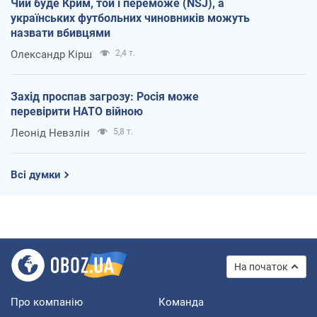
Чий буде Крим, той і переможе (NSJ), а
українських футбольних чиновників можуть
назвати вбивцями
Олександр Кірш
2,4 т.
Захід проспав загрозу: Росія може
перевірити НАТО війною
Леонід Невзлін
5,8 т.
Всі думки
На початок
Про компанію
Команда