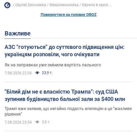
(Архів) Економіка
Mакроекономіка
Європа в кризі:...
Повернутися на головну OBOZ
Важливе
АЗС "готуються" до суттєвого підвищення цін:
українцям розповіли, чого очікувати
Як на заправках уже змінили вартість пального
23,9 т.
7.08.2026 22:56
"Білий дім не є власністю Трампа": суд США
зупинив будівництво бальної зали за $400 млн
Трамп вже заявив, що негайно подасть апеляцію а це "жахливе
рішення"
3,5 т.
7.08.2026 23:54