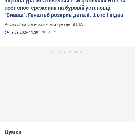
Україна уразила Ільський і Сизранський НПЗ та
пост спостереження на буровій установці
"Сиваш": Генштаб розкрив деталі. Фото і відео
Росію область всю ніч атакували БПЛА
4,1 т.
8.08.2026 11:39
Думки