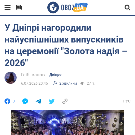
У Дніпрі нагородили
найуспішніших випускників
на церемонії "Золота надія –
2026"
Гліб Іванов
Дніпро
6.07.2026 20:45
2 хвилини
2,4 т.
0
РУС