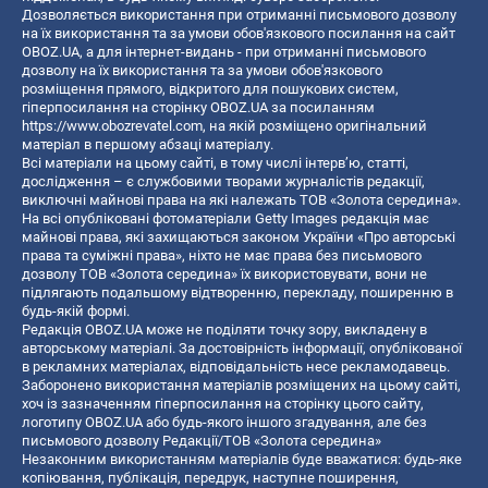
Дозволяється використання при отриманні письмового дозволу
на їх використання та за умови обов'язкового посилання на сайт
OBOZ.UA, а для інтернет-видань - при отриманні письмового
дозволу на їх використання та за умови обов'язкового
розміщення прямого, відкритого для пошукових систем,
гіперпосилання на сторінку OBOZ.UA за посиланням
https://www.obozrevatel.com
, на якій розміщено оригінальний
матеріал в першому абзаці матеріалу.
Всі матеріали на цьому сайті, в тому числі інтерв’ю, статті,
дослідження – є службовими творами журналістів редакції,
виключні майнові права на які належать ТОВ «Золота середина».
На всі опубліковані фотоматеріали Getty Images редакція має
майнові права, які захищаються законом України «Про авторські
права та суміжні права», ніхто не має права без письмового
дозволу ТОВ «Золота середина» їх використовувати, вони не
підлягають подальшому відтворенню, перекладу, поширенню в
будь-якій формі.
Редакція OBOZ.UA може не поділяти точку зору, викладену в
авторському матеріалі. За достовірність інформації, опублікованої
в рекламних матеріалах, відповідальність несе рекламодавець.
Заборонено використання матеріалів розміщених на цьому сайті,
хоч із зазначенням гіперпосилання на сторінку цього сайту,
логотипу OBOZ.UA або будь-якого іншого згадування, але без
письмового дозволу Редакції/ТОВ «Золота середина»
Незаконним використанням матеріалів буде вважатися: будь-яке
копiювання, публiкацiя, передрук, наступне поширення,