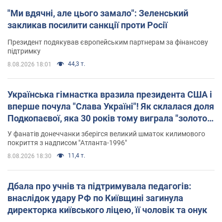
"Ми вдячні, але цього замало": Зеленський
закликав посилити санкції проти Росії
Президент подякував європейським партнерам за фінансову
підтримку
44,3 т.
8.08.2026 18:01
Українська гімнастка вразила президента США і
вперше почула "Слава Україні"! Як склалася доля
Подкопаєвої, яка 30 років тому виграла "золото"
Олімпіади
У фанатів донеччанки зберігся великий шматок килимового
покриття з надписом "Атланта-1996"
11,4 т.
8.08.2026 18:30
Дбала про учнів та підтримувала педагогів:
внаслідок удару РФ по Київщині загинула
директорка київського ліцею, її чоловік та онук