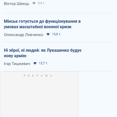
Віктор Швець
9,4 т.
Мінськ готується до функціонування в
умовах масштабної воєнної кризи
Олександр Левченко
15,0 т.
Ні зброї, ні людей: як Лукашенко будує
нову армію
Ігар Тишкевич
12,7 т.