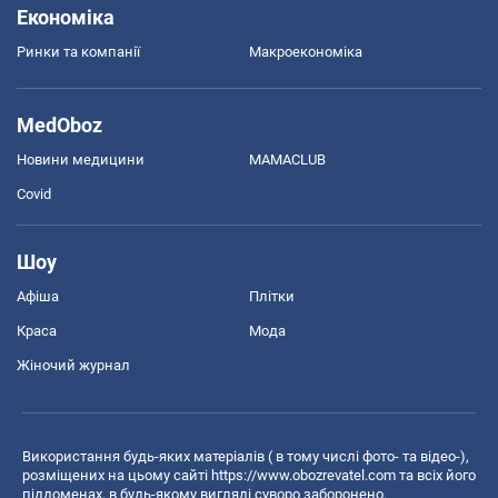
Економіка
Ринки та компанії
Макроекономіка
MedOboz
Новини медицини
MAMACLUB
Covid
Шоу
Афіша
Плітки
Краса
Мода
Жіночий журнал
Використання будь-яких матеріалів ( в тому числі фото- та відео-),
розміщених на цьому сайті
https://www.obozrevatel.com
та всіх його
піддоменах, в будь-якому вигляді суворо заборонено.