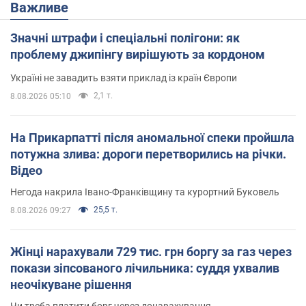
Важливе
Значні штрафи і спеціальні полігони: як
проблему джипінгу вирішують за кордоном
Україні не завадить взяти приклад із країн Європи
2,1 т.
8.08.2026 05:10
На Прикарпатті після аномальної спеки пройшла
потужна злива: дороги перетворились на річки.
Відео
Негода накрила Івано-Франківщину та курортний Буковель
25,5 т.
8.08.2026 09:27
Жінці нарахували 729 тис. грн боргу за газ через
покази зіпсованого лічильника: суддя ухвалив
неочікуване рішення
Чи треба платити борг через донарахування