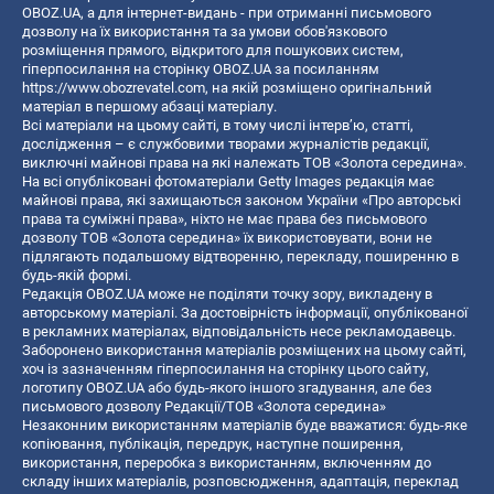
OBOZ.UA, а для інтернет-видань - при отриманні письмового
дозволу на їх використання та за умови обов'язкового
розміщення прямого, відкритого для пошукових систем,
гіперпосилання на сторінку OBOZ.UA за посиланням
https://www.obozrevatel.com
, на якій розміщено оригінальний
матеріал в першому абзаці матеріалу.
Всі матеріали на цьому сайті, в тому числі інтерв’ю, статті,
дослідження – є службовими творами журналістів редакції,
виключні майнові права на які належать ТОВ «Золота середина».
На всі опубліковані фотоматеріали Getty Images редакція має
майнові права, які захищаються законом України «Про авторські
права та суміжні права», ніхто не має права без письмового
дозволу ТОВ «Золота середина» їх використовувати, вони не
підлягають подальшому відтворенню, перекладу, поширенню в
будь-якій формі.
Редакція OBOZ.UA може не поділяти точку зору, викладену в
авторському матеріалі. За достовірність інформації, опублікованої
в рекламних матеріалах, відповідальність несе рекламодавець.
Заборонено використання матеріалів розміщених на цьому сайті,
хоч із зазначенням гіперпосилання на сторінку цього сайту,
логотипу OBOZ.UA або будь-якого іншого згадування, але без
письмового дозволу Редакції/ТОВ «Золота середина»
Незаконним використанням матеріалів буде вважатися: будь-яке
копiювання, публiкацiя, передрук, наступне поширення,
використання, переробка з використанням, включенням до
складу інших матеріалів, розповсюдження, адаптація, переклад