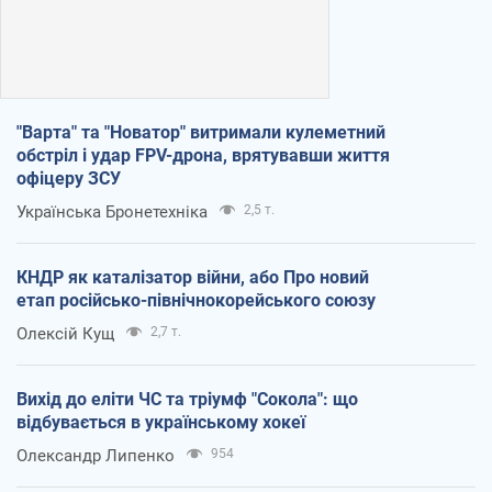
"Варта" та "Новатор" витримали кулеметний
обстріл і удар FPV-дрона, врятувавши життя
офіцеру ЗСУ
Українська Бронетехніка
2,5 т.
КНДР як каталізатор війни, або Про новий
етап російсько-північнокорейського союзу
Олексій Кущ
2,7 т.
Вихід до еліти ЧС та тріумф "Сокола": що
відбувається в українському хокеї
Олександр Липенко
954