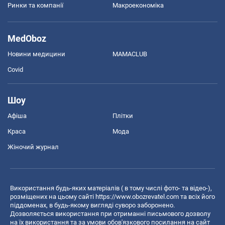
Ринки та компанії
Макроекономіка
MedOboz
Новини медицини
MAMACLUB
Covid
Шоу
Афіша
Плітки
Краса
Мода
Жіночий журнал
Використання будь-яких матеріалів ( в тому числі фото- та відео-),
розміщених на цьому сайті
https://www.obozrevatel.com
та всіх його
піддоменах, в будь-якому вигляді суворо заборонено.
Дозволяється використання при отриманні письмового дозволу
на їх використання та за умови обов'язкового посилання на сайт