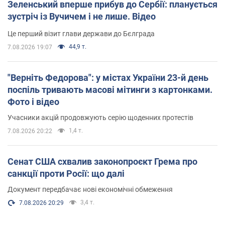
Зеленський вперше прибув до Сербії: планується
зустріч із Вучичем і не лише. Відео
Це перший візит глави держави до Бєлграда
44,9 т.
7.08.2026 19:07
"Верніть Федорова": у містах України 23-й день
поспіль тривають масові мітинги з картонками.
Фото і відео
Учасники акцій продовжують серію щоденних протестів
1,4 т.
7.08.2026 20:22
Сенат США схвалив законопроєкт Грема про
санкції проти Росії: що далі
Документ передбачає нові економічні обмеження
3,4 т.
7.08.2026 20:29