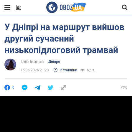
У Дніпрі на маршрут вийшов
другий сучасний
низькопідлоговий трамвай
Гліб Іванов
Дніпро
16.06.2026 21:23
2 хвилини
6,6 т.
0
РУС