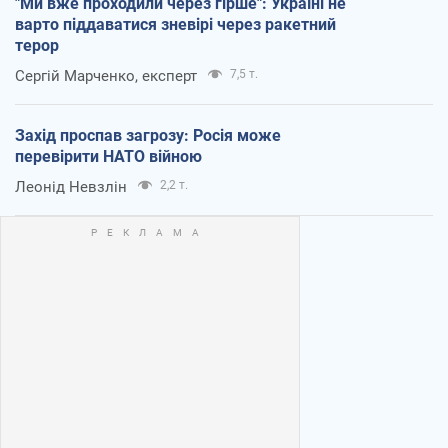
"Ми вже проходили через гірше": Україні не
варто піддаватися зневірі через ракетний
терор
Сергій Марченко, експерт
7,5 т.
Захід проспав загрозу: Росія може
перевірити НАТО війною
Леонід Невзлін
2,2 т.