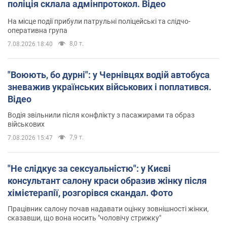
поліція склала адмінпротокол. Відео
На місце події прибули патрульні поліцейські та слідчо-
оперативна група
8,0 т.
7.08.2026 18:40
"Воюють, бо дурні": у Чернівцях водій автобуса
зневажив українських військових і поплатився.
Відео
Водія звільнили після конфлікту з пасажирами та образ
військових
7,9 т.
7.08.2026 15:47
"Не слідкує за сексуальністю": у Києві
консультант салону краси образив жінку після
хімієтерапії, розгорівся скандал. Фото
Працівник салону почав надавати оцінку зовнішності жінки,
сказавши, що вона носить "чоловічу стрижку"