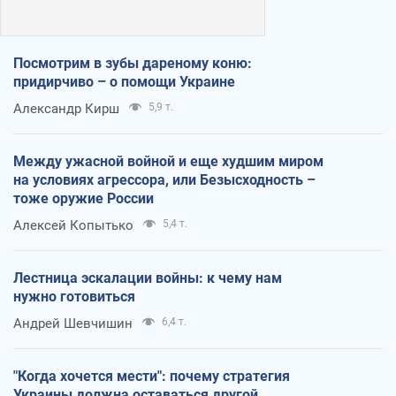
Посмотрим в зубы дареному коню:
придирчиво – о помощи Украине
Александр Кирш
5,9 т.
Между ужасной войной и еще худшим миром
на условиях агрессора, или Безысходность –
тоже оружие России
Алексей Копытько
5,4 т.
Лестница эскалации войны: к чему нам
нужно готовиться
Андрей Шевчишин
6,4 т.
"Когда хочется мести": почему стратегия
Украины должна оставаться другой