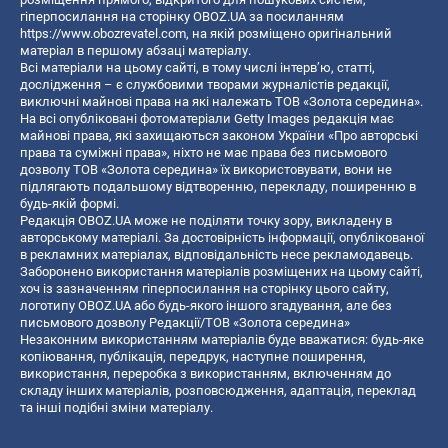
гіперпосилання на сторінку OBOZ.UA за посиланням
https://www.obozrevatel.com
, на якій розміщено оригінальний
матеріал в першому абзаці матеріалу.
Всі матеріали на цьому сайті, в тому числі інтерв’ю, статті,
дослідження – є службовими творами журналістів редакції,
виключні майнові права на які належать ТОВ «Золота середина».
На всі опубліковані фотоматеріали Getty Images редакція має
майнові права, які захищаються законом України «Про авторські
права та суміжні права», ніхто не має права без письмового
дозволу ТОВ «Золота середина» їх використовувати, вони не
підлягають подальшому відтворенню, перекладу, поширенню в
будь-якій формі.
Редакція OBOZ.UA може не поділяти точку зору, викладену в
авторському матеріалі. За достовірність інформації, опублікованої
в рекламних матеріалах, відповідальність несе рекламодавець.
Заборонено використання матеріалів розміщених на цьому сайті,
хоч із зазначенням гіперпосилання на сторінку цього сайту,
логотипу OBOZ.UA або будь-якого іншого згадування, але без
письмового дозволу Редакції/ТОВ «Золота середина»
Незаконним використанням матеріалів буде вважатися: будь-яке
копiювання, публiкацiя, передрук, наступне поширення,
використання, переробка з використанням, включенням до
складу інших матеріалів, розповсюдження, адаптація, переклад
та інші подібні зміни матеріалу.