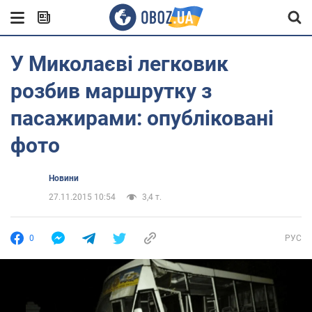
У Миколаєві легковик
розбив маршрутку з
пасажирами: опубліковані
фото
Новини
27.11.2015 10:54
3,4 т.
0
РУС