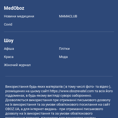
MedOboz
Новини медицини
MAMACLUB
Covid
Шоу
Афіша
Плітки
Краса
Мода
Жіночий журнал
Використання будь-яких матеріалів ( в тому числі фото- та відео-),
розміщених на цьому сайті
https://www.obozrevatel.com
та всіх його
піддоменах, в будь-якому вигляді суворо заборонено.
Дозволяється використання при отриманні письмового дозволу
на їх використання та за умови обов'язкового посилання на сайт
OBOZ.UA, а для інтернет-видань - при отриманні письмового
дозволу на їх використання та за умови обов'язкового
розміщення прямого, відкритого для пошукових систем,