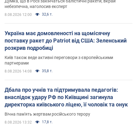
Думка, що в Росії закінчаться балістичні ракети, вкрай
небезпечна, наголосив експерт
32,6 т.
8.08.2026 12:00
Україна має домовленості на щомісячну
поставку ракет до Patriot від США: Зеленський
розкрив подробиці
Київ також веде активні переговори з європейськими
партнерами
35,8 т.
8.08.2026 14:08
Дбала про учнів та підтримувала педагогів:
внаслідок удару РФ по Київщині загинула
директорка київського ліцею, її чоловік та онук
Вічна пам'ять жертвам російського терору
17,8 т.
8.08.2026 13:32