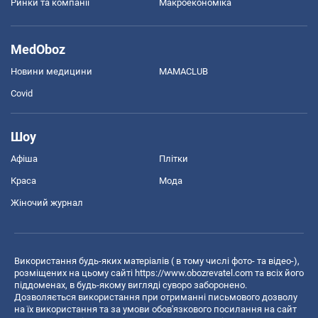
Ринки та компанії
Макроекономіка
MedOboz
Новини медицини
MAMACLUB
Covid
Шоу
Афіша
Плітки
Краса
Мода
Жіночий журнал
Використання будь-яких матеріалів ( в тому числі фото- та відео-),
розміщених на цьому сайті
https://www.obozrevatel.com
та всіх його
піддоменах, в будь-якому вигляді суворо заборонено.
Дозволяється використання при отриманні письмового дозволу
на їх використання та за умови обов'язкового посилання на сайт