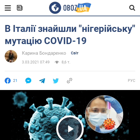
В Італії знайшли "нігерійську"
мутацію COVID-19
Карина Бондаренко
Світ
3.03.2021 07:49
8,6 т.
21
РУС