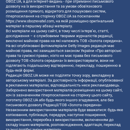
OBOZ.UA, а для інтернет-видань - при отриманні письмового
дозволу на їх використання та за умови обов'язкового
розміщення прямого, відкритого для пошукових систем,
гіперпосилання на сторінку OBOZ.UA за посиланням
https://www.obozrevatel.com
, на якій розміщено оригінальний
матеріал в першому абзаці матеріалу.
Всі матеріали на цьому сайті, в тому числі інтерв’ю, статті,
дослідження – є службовими творами журналістів редакції,
виключні майнові права на які належать ТОВ «Золота середина».
На всі опубліковані фотоматеріали Getty Images редакція має
майнові права, які захищаються законом України «Про авторські
права та суміжні права», ніхто не має права без письмового
дозволу ТОВ «Золота середина» їх використовувати, вони не
підлягають подальшому відтворенню, перекладу, поширенню в
будь-якій формі.
Редакція OBOZ.UA може не поділяти точку зору, викладену в
авторському матеріалі. За достовірність інформації, опублікованої
в рекламних матеріалах, відповідальність несе рекламодавець.
Заборонено використання матеріалів розміщених на цьому сайті,
хоч із зазначенням гіперпосилання на сторінку цього сайту,
логотипу OBOZ.UA або будь-якого іншого згадування, але без
письмового дозволу Редакції/ТОВ «Золота середина»
Незаконним використанням матеріалів буде вважатися: будь-яке
копiювання, публiкацiя, передрук, наступне поширення,
використання, переробка з використанням, включенням до
складу інших матеріалів, розповсюдження, адаптація, переклад
та інші подібні зміни матеріалу.