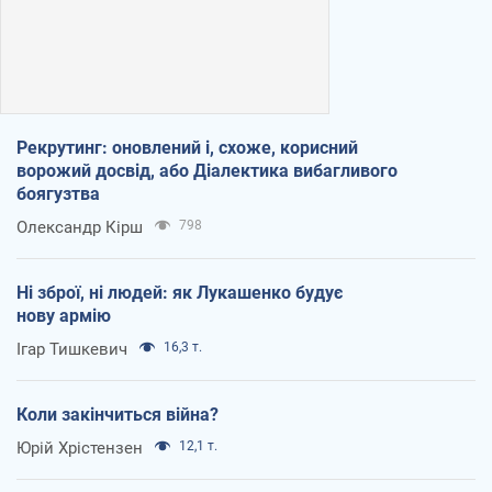
Рекрутинг: оновлений і, схоже, корисний
ворожий досвід, або Діалектика вибагливого
боягузтва
Олександр Кірш
798
Ні зброї, ні людей: як Лукашенко будує
нову армію
Ігар Тишкевич
16,3 т.
Коли закінчиться війна?
Юрій Хрістензен
12,1 т.