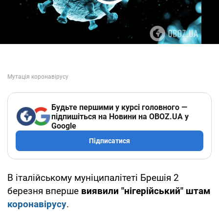
Play Video
Будьте першими у курсі головного —
підпишіться на Новини на OBOZ.UA у
Google
Підписатися
В італійському муніципалітеті Брешія 2
березня вперше
виявили "нігерійський" штам
коронавірусу
.