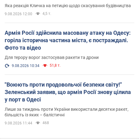
вірянина"
Яка реакція Кличка на петицію щодо скасування будівництва
4,5 т.
9.08.2026 12:00
Армія Росії здійснила масовану атаку на Одесу:
горіла історична частина міста, є постраждалі.
Фото та відео
Для терору ворог застосував ракети та дрони
51,8 т.
9.08.2026 10:34
"Воюють проти продовольчої безпеки світу!"
Зеленський заявив, що армія Росії знову цілила
у порт в Одесі
Лише за тиждень проти України використали десятки ракет,
більшість із яких – балістичні
468
9.08.2026 11:44