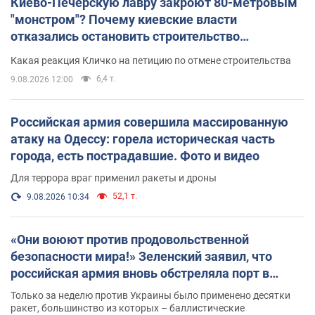
Киево-Печерскую лавру закроют 80-метровым
"монстром"? Почему киевские власти
отказались остановить строительство
небоскреба "московского верующего"
Какая реакция Кличко на петицию по отмене строительства
6,4 т.
9.08.2026 12:00
Российская армия совершила массированную
атаку на Одессу: горела историческая часть
города, есть пострадавшие. Фото и видео
Для террора враг применил ракеты и дроны
52,1 т.
9.08.2026 10:34
«Они воюют против продовольственной
безопасности мира!» Зеленский заявил, что
российская армия вновь обстреляла порт в
Одессе
Только за неделю против Украины было применено десятки
ракет, большинство из которых – баллистические