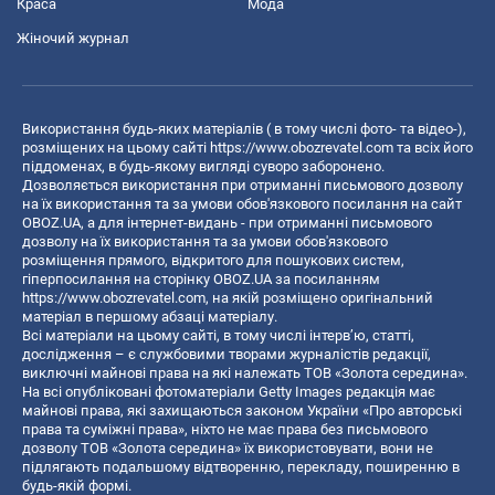
Краса
Мода
Жіночий журнал
Використання будь-яких матеріалів ( в тому числі фото- та відео-),
розміщених на цьому сайті
https://www.obozrevatel.com
та всіх його
піддоменах, в будь-якому вигляді суворо заборонено.
Дозволяється використання при отриманні письмового дозволу
на їх використання та за умови обов'язкового посилання на сайт
OBOZ.UA, а для інтернет-видань - при отриманні письмового
дозволу на їх використання та за умови обов'язкового
розміщення прямого, відкритого для пошукових систем,
гіперпосилання на сторінку OBOZ.UA за посиланням
https://www.obozrevatel.com
, на якій розміщено оригінальний
матеріал в першому абзаці матеріалу.
Всі матеріали на цьому сайті, в тому числі інтерв’ю, статті,
дослідження – є службовими творами журналістів редакції,
виключні майнові права на які належать ТОВ «Золота середина».
На всі опубліковані фотоматеріали Getty Images редакція має
майнові права, які захищаються законом України «Про авторські
права та суміжні права», ніхто не має права без письмового
дозволу ТОВ «Золота середина» їх використовувати, вони не
підлягають подальшому відтворенню, перекладу, поширенню в
будь-якій формі.