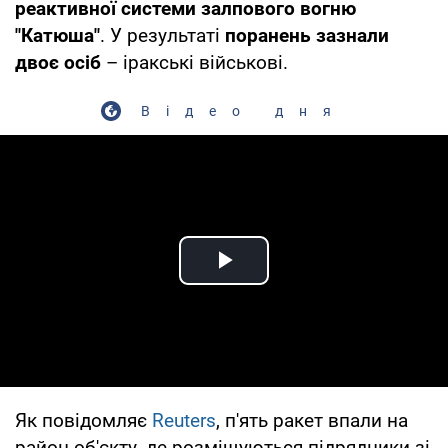
реактивної системи залпового вогню
"Катюша"
. У результаті
поранень зазнали
двоє осіб
– іракські військові.
Відео дня
Play Video
Як повідомляє
Reuters
, п'ять ракет впали на
район об'єкту, де розміщуються підрядники зі