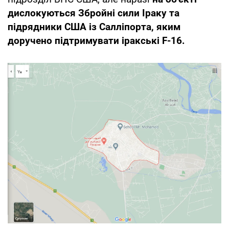
дислокуються Збройні сили Іраку та
підрядники США із Салліпорта, яким
доручено підтримувати іракські F-16.