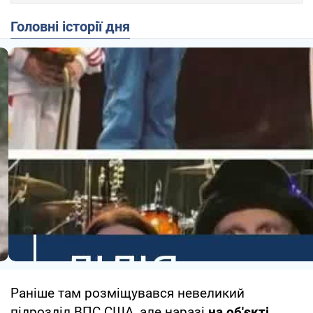
Головні історії дня
Раніше там розміщувався невеликий
підрозділ ВПС США, але наразі
на об'єкті