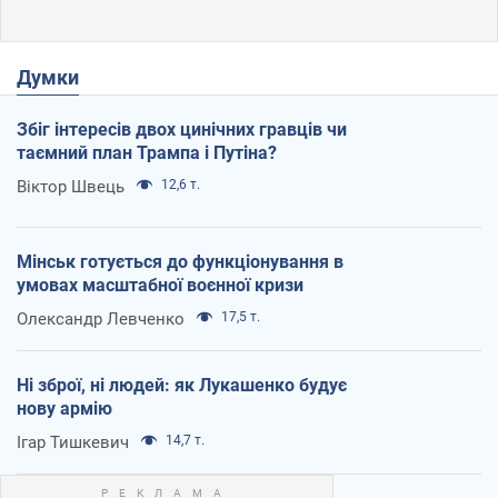
Думки
Збіг інтересів двох цинічних гравців чи
таємний план Трампа і Путіна?
Віктор Швець
12,6 т.
Мінськ готується до функціонування в
умовах масштабної воєнної кризи
Олександр Левченко
17,5 т.
Ні зброї, ні людей: як Лукашенко будує
нову армію
Ігар Тишкевич
14,7 т.