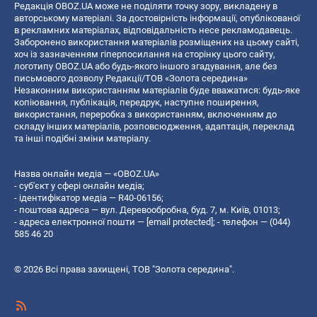
Редакція OBOZ.UA може не поділяти точку зору, викладену в
авторському матеріалі. За достовірність інформації, опублікованої
в рекламних матеріалах, відповідальність несе рекламодавець.
Заборонено використання матеріалів розміщених на цьому сайті,
хоч із зазначенням гіперпосилання на сторінку цього сайту,
логотипу OBOZ.UA або будь-якого іншого згадування, але без
письмового дозволу Редакції/ТОВ «Золота середина»
Незаконним використанням матеріалів буде вважатися: будь-яке
копiювання, публiкацiя, передрук, наступне поширення,
використання, переробка з використанням, включенням до
складу інших матеріалів, розповсюдження, адаптація, переклад
та інші подібні зміни матеріалу.
Назва онлайн медіа — «OBOZ.UA»
- суб'єкт у сфері онлайн медіа;
- ідентифікатор медіа — R40-06156;
- поштова адреса — вул. Деревообробна, буд. 7, м. Київ, 01013;
- адреса електронної пошти —
[email protected]
; - телефон — (044)
585 46 20
© 2026 Всі права захищені, ТОВ "Золота середина".