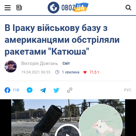
В Іраку військову базу з
американцями обстріляли
ракетами "Катюша"
Вікторія Довгань
Світ
19.04.2021 06:55
1 хвилина
71,5 т.
110
РУС