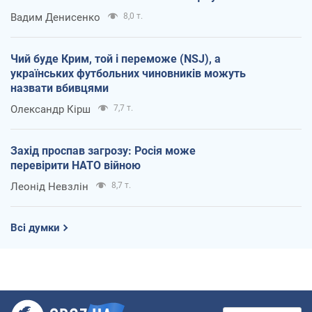
Вадим Денисенко
8,0 т.
Чий буде Крим, той і переможе (NSJ), а
українських футбольних чиновників можуть
назвати вбивцями
Олександр Кірш
7,7 т.
Захід проспав загрозу: Росія може
перевірити НАТО війною
Леонід Невзлін
8,7 т.
Всі думки