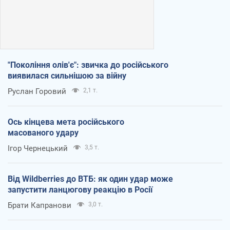
"Покоління олів'є": звичка до російського
виявилася сильнішою за війну
Руслан Горовий
2,1 т.
Ось кінцева мета російського
масованого удару
Ігор Чернецький
3,5 т.
Від Wildberries до ВТБ: як один удар може
запустити ланцюгову реакцію в Росії
Брати Капранови
3,0 т.