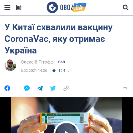
У Китаї схвалили вакцину
CoronaVac, яку отримає
Україна
Олексій Тітофф
Світ
6.02.2021 14:36
10,4 т.
33
РУС