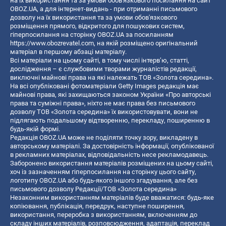
на їх використання та за умови обов'язкового посилання на сайт
OBOZ.UA, а для інтернет-видань - при отриманні письмового
дозволу на їх використання та за умови обов'язкового
розміщення прямого, відкритого для пошукових систем,
гіперпосилання на сторінку OBOZ.UA за посиланням
https://www.obozrevatel.com
, на якій розміщено оригінальний
матеріал в першому абзаці матеріалу.
Всі матеріали на цьому сайті, в тому числі інтерв’ю, статті,
дослідження – є службовими творами журналістів редакції,
виключні майнові права на які належать ТОВ «Золота середина».
На всі опубліковані фотоматеріали Getty Images редакція має
майнові права, які захищаються законом України «Про авторські
права та суміжні права», ніхто не має права без письмового
дозволу ТОВ «Золота середина» їх використовувати, вони не
підлягають подальшому відтворенню, перекладу, поширенню в
будь-якій формі.
Редакція OBOZ.UA може не поділяти точку зору, викладену в
авторському матеріалі. За достовірність інформації, опублікованої
в рекламних матеріалах, відповідальність несе рекламодавець.
Заборонено використання матеріалів розміщених на цьому сайті,
хоч із зазначенням гіперпосилання на сторінку цього сайту,
логотипу OBOZ.UA або будь-якого іншого згадування, але без
письмового дозволу Редакції/ТОВ «Золота середина»
Незаконним використанням матеріалів буде вважатися: будь-яке
копiювання, публiкацiя, передрук, наступне поширення,
використання, переробка з використанням, включенням до
складу інших матеріалів, розповсюдження, адаптація, переклад