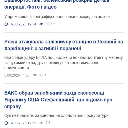
операції. Фото і відео
У промисловій зоні зафіксовано кілька осередків пожежі
33,2 т.
6.08.2026 12:54
Росія атакувала залізничну станцію в Лозовій на
Харківщині: є загиблі і поранені
Внаслідок удару БПЛА пошкоджено вокзал, контактну мережу
та рухомий склад, рух поїздів до станції тимчасово
призупинили
3,1 т.
6.08.2026 11:57
ВАКС обрав запобіжний захід експосолці
України у США Стефанішиній: що відомо про
справу
Суд не повністю задовольнив клопотання прокуратури
7,5 т.
6.08.2026 12:22