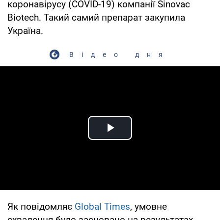
коронавірусу (COVID-19) компанії Sinovac
Biotech. Такий самий препарат закупила
Україна.
Відео дня
Play Video
Як повідомляє
Global Times
, умовне
схвалення було засновано на результатах