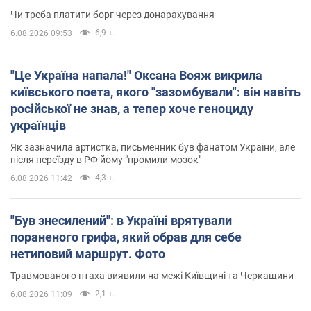
Чи треба платити борг через донарахування
6,9 т.
6.08.2026 09:53
"Це Україна напала!" Оксана Вояж викрила
київського поета, якого "зазомбували": він навіть
російської не знав, а тепер хоче геноциду
українців
Як зазначила артистка, письменник був фанатом України, але
після переїзду в РФ йому "промили мозок"
4,3 т.
6.08.2026 11:42
"Був знесилений": в Україні врятували
пораненого грифа, який обрав для себе
нетиповий маршрут. Фото
Травмованого птаха виявили на межі Київщині та Черкащини
2,1 т.
6.08.2026 11:09