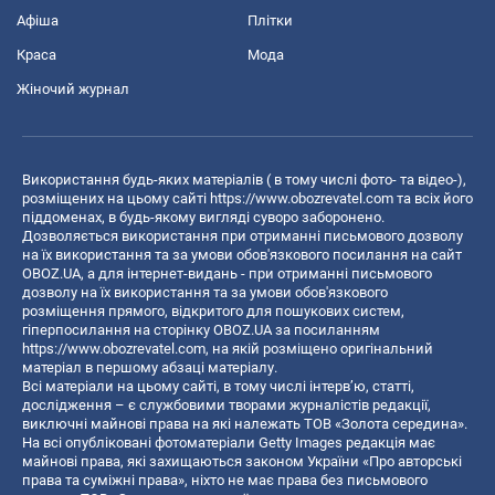
Афіша
Плітки
Краса
Мода
Жіночий журнал
Використання будь-яких матеріалів ( в тому числі фото- та відео-),
розміщених на цьому сайті
https://www.obozrevatel.com
та всіх його
піддоменах, в будь-якому вигляді суворо заборонено.
Дозволяється використання при отриманні письмового дозволу
на їх використання та за умови обов'язкового посилання на сайт
OBOZ.UA, а для інтернет-видань - при отриманні письмового
дозволу на їх використання та за умови обов'язкового
розміщення прямого, відкритого для пошукових систем,
гіперпосилання на сторінку OBOZ.UA за посиланням
https://www.obozrevatel.com
, на якій розміщено оригінальний
матеріал в першому абзаці матеріалу.
Всі матеріали на цьому сайті, в тому числі інтерв’ю, статті,
дослідження – є службовими творами журналістів редакції,
виключні майнові права на які належать ТОВ «Золота середина».
На всі опубліковані фотоматеріали Getty Images редакція має
майнові права, які захищаються законом України «Про авторські
права та суміжні права», ніхто не має права без письмового