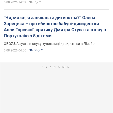
6,2 т.
5.08.2026 14:59
"Чи, може, я залякана з дитинства?" Олена
Зарецька – про вбивство бабусі-дисидентки
Алли Горської, критику Дмитра Стуса та втечу в
Португалію з 5 дітьми
OBOZ.UA зустрів онуку художниці-дисидентки в Лісабоні
25,9 т.
5.08.2026 04:00