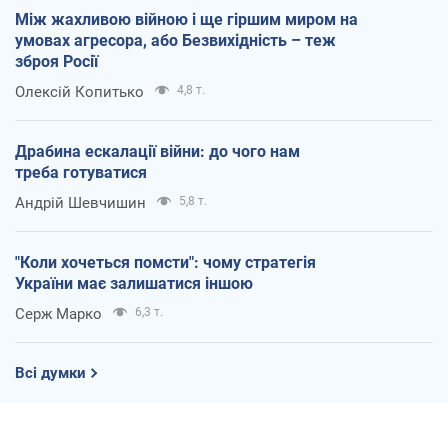
Між жахливою війною і ще гіршим миром на
умовах агресора, або Безвихідність – теж
зброя Росії
Олексій Копитько
4,8 т.
Драбина ескалації війни: до чого нам
треба готуватися
Андрій Шевчишин
5,8 т.
"Коли хочеться помсти": чому стратегія
України має залишатися іншою
Серж Марко
6,3 т.
Всі думки