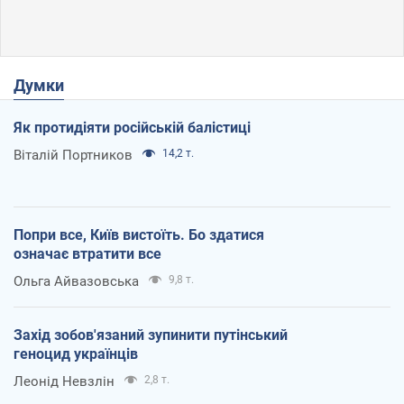
Думки
Як протидіяти російській балістиці
Віталій Портников
14,2 т.
Попри все, Київ вистоїть. Бо здатися
означає втратити все
Ольга Айвазовська
9,8 т.
Захід зобов'язаний зупинити путінський
геноцид українців
Леонід Невзлін
2,8 т.