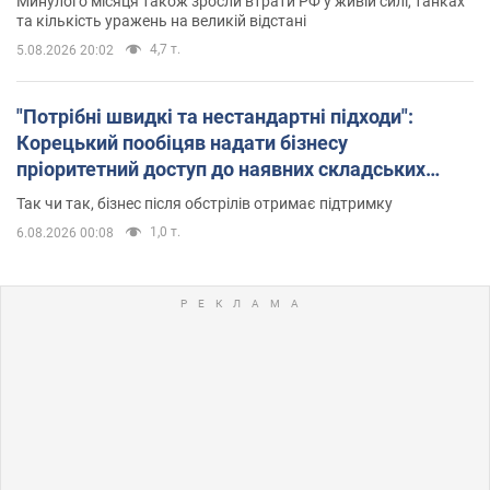
Минулого місяця також зросли втрати РФ у живій силі, танках
та кількість уражень на великій відстані
4,7 т.
5.08.2026 20:02
"Потрібні швидкі та нестандартні підходи":
Корецький пообіцяв надати бізнесу
пріоритетний доступ до наявних складських
приміщень
Так чи так, бізнес після обстрілів отримає підтримку
1,0 т.
6.08.2026 00:08