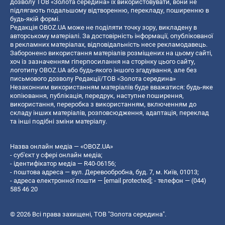
дозволу ТОВ «Золота середина» їх використовувати, вони не
підлягають подальшому відтворенню, перекладу, поширенню в
будь-якій формі.
Редакція OBOZ.UA може не поділяти точку зору, викладену в
авторському матеріалі. За достовірність інформації, опублікованої
в рекламних матеріалах, відповідальність несе рекламодавець.
Заборонено використання матеріалів розміщених на цьому сайті,
хоч із зазначенням гіперпосилання на сторінку цього сайту,
логотипу OBOZ.UA або будь-якого іншого згадування, але без
письмового дозволу Редакції/ТОВ «Золота середина»
Незаконним використанням матеріалів буде вважатися: будь-яке
копiювання, публiкацiя, передрук, наступне поширення,
використання, переробка з використанням, включенням до
складу інших матеріалів, розповсюдження, адаптація, переклад
та інші подібні зміни матеріалу.
Назва онлайн медіа — «OBOZ.UA»
- суб'єкт у сфері онлайн медіа;
- ідентифікатор медіа — R40-06156;
- поштова адреса — вул. Деревообробна, буд. 7, м. Київ, 01013;
- адреса електронної пошти —
[email protected]
; - телефон — (044)
585 46 20
© 2026 Всі права захищені, ТОВ "Золота середина".