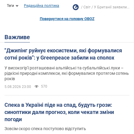
Теги
Редакційна політика
Світ
У Британії заявили...
Повернутися на головну OBOZ
Важливе
"Джипінг руйнує екосистеми, які формувалися
сотні років": у Greenpeace забили на сполох
У високогір'ї розташовані альпійські та субальпійські луки –
рідкісні природні комплекси, які формувалися протягом сотень
років
570
5.08.2026 23:00
Спека в Україні піде на спад, будуть грози:
синоптики дали прогноз, коли чекати зміни
погоди
Зовсім скоро спека поступово відступить