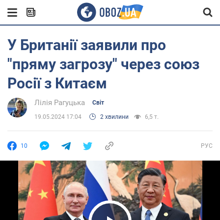
У Британії заявили про
"пряму загрозу" через союз
Росії з Китаєм
Лілія Рагуцька
Світ
19.05.2024 17:04
2 хвилини
6,5 т.
10
РУС