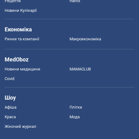
Рецепти
Напої
Новини Кулінарії
Економіка
Ринки та компанії
Макроекономіка
MedOboz
Новини медицини
MAMACLUB
Covid
Шоу
Афіша
Плітки
Краса
Мода
Жіночий журнал