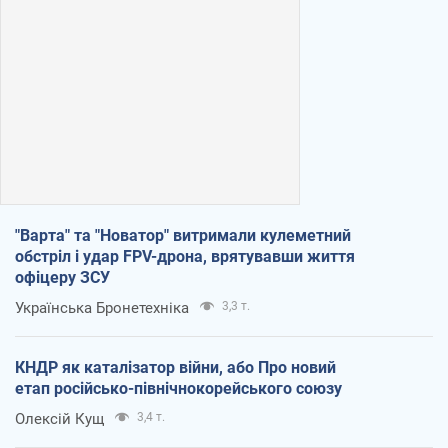
"Варта" та "Новатор" витримали кулеметний
обстріл і удар FPV-дрона, врятувавши життя
офіцеру ЗСУ
Українська Бронетехніка
3,3 т.
КНДР як каталізатор війни, або Про новий
етап російсько-північнокорейського союзу
Олексій Кущ
3,4 т.