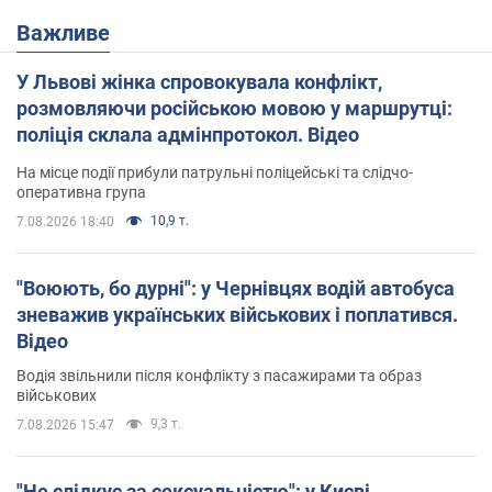
Важливе
У Львові жінка спровокувала конфлікт,
розмовляючи російською мовою у маршрутці:
поліція склала адмінпротокол. Відео
На місце події прибули патрульні поліцейські та слідчо-
оперативна група
10,9 т.
7.08.2026 18:40
"Воюють, бо дурні": у Чернівцях водій автобуса
зневажив українських військових і поплатився.
Відео
Водія звільнили після конфлікту з пасажирами та образ
військових
9,3 т.
7.08.2026 15:47
"Не слідкує за сексуальністю": у Києві