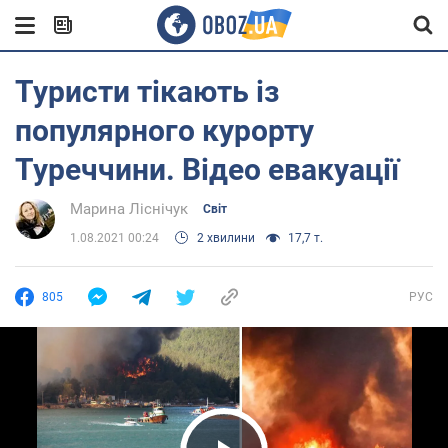
Туристи тікають із
популярного курорту
Туреччини. Відео евакуації
Марина Ліснічук
Світ
1.08.2021 00:24
2 хвилини
17,7 т.
805
РУС