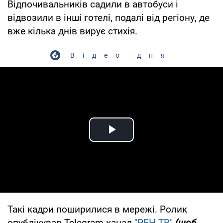
Відпочивальників садили в автобуси і
відвозили в інші готелі, подалі від регіону, де
вже кілька днів вирує стихія.
Відео дня
Play Video
Такі кадри поширилися в мережі. Ролик
опублікував Telegram-канал
"РЕН ТВ"
(щоб