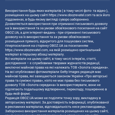
Використання будь-яких матеріалів ( в тому числі фото- та відео-),
розміщених на цьому сайті
https://www.obozrevatel.com
та всіх його
піддоменах, в будь-якому вигляді суворо заборонено.
Дозволяється використання при отриманні письмового дозволу
на їх використання та за умови обов'язкового посилання на сайт
OBOZ.UA, а для інтернет-видань - при отриманні письмового
дозволу на їх використання та за умови обов'язкового
розміщення прямого, відкритого для пошукових систем,
гіперпосилання на сторінку OBOZ.UA за посиланням
https://www.obozrevatel.com
, на якій розміщено оригінальний
матеріал в першому абзаці матеріалу.
Всі матеріали на цьому сайті, в тому числі інтерв’ю, статті,
дослідження – є службовими творами журналістів редакції,
виключні майнові права на які належать ТОВ «Золота середина».
На всі опубліковані фотоматеріали Getty Images редакція має
майнові права, які захищаються законом України «Про авторські
права та суміжні права», ніхто не має права без письмового
дозволу ТОВ «Золота середина» їх використовувати, вони не
підлягають подальшому відтворенню, перекладу, поширенню в
будь-якій формі.
Редакція OBOZ.UA може не поділяти точку зору, викладену в
авторському матеріалі. За достовірність інформації, опублікованої
в рекламних матеріалах, відповідальність несе рекламодавець.
Заборонено використання матеріалів розміщених на цьому сайті,