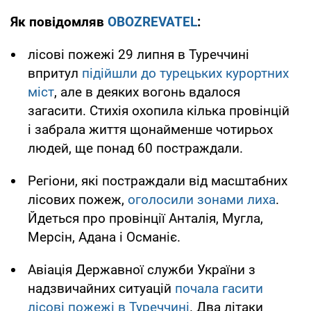
Як повідомляв
OBOZREVATEL
:
лісові пожежі 29 липня в Туреччині
впритул
підійшли до турецьких курортних
міст
, але в деяких вогонь вдалося
загасити. Стихія охопила кілька провінцій
і забрала життя щонайменше чотирьох
людей, ще понад 60 постраждали.
Регіони, які постраждали від масштабних
лісових пожеж,
оголосили зонами лиха
.
Йдеться про провінції Анталія, Мугла,
Мерсін, Адана і Османіє.
Авіація Державної служби України з
надзвичайних ситуацій
почала гасити
лісові пожежі в Туреччині
. Два літаки