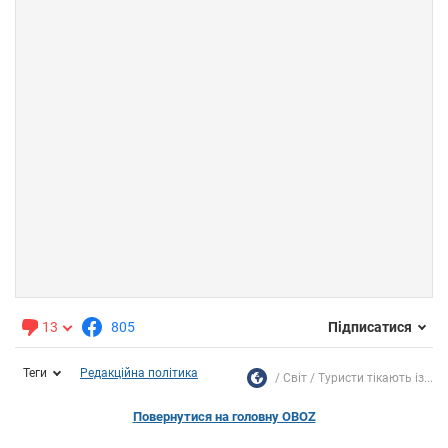
13
805
Підписатися
Теги
Редакційна політика
Світ
Туристи тікають із...
Повернутися на головну OBOZ