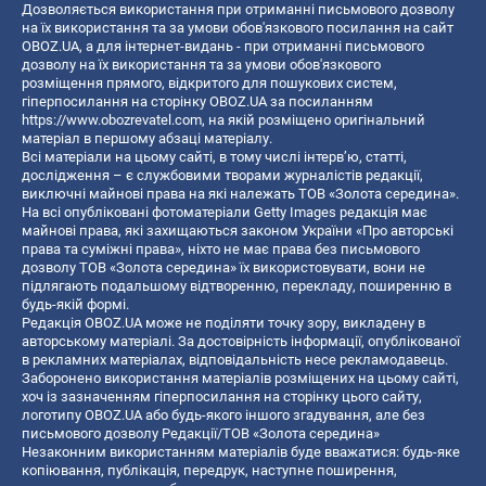
Дозволяється використання при отриманні письмового дозволу
на їх використання та за умови обов'язкового посилання на сайт
OBOZ.UA, а для інтернет-видань - при отриманні письмового
дозволу на їх використання та за умови обов'язкового
розміщення прямого, відкритого для пошукових систем,
гіперпосилання на сторінку OBOZ.UA за посиланням
https://www.obozrevatel.com
, на якій розміщено оригінальний
матеріал в першому абзаці матеріалу.
Всі матеріали на цьому сайті, в тому числі інтерв’ю, статті,
дослідження – є службовими творами журналістів редакції,
виключні майнові права на які належать ТОВ «Золота середина».
На всі опубліковані фотоматеріали Getty Images редакція має
майнові права, які захищаються законом України «Про авторські
права та суміжні права», ніхто не має права без письмового
дозволу ТОВ «Золота середина» їх використовувати, вони не
підлягають подальшому відтворенню, перекладу, поширенню в
будь-якій формі.
Редакція OBOZ.UA може не поділяти точку зору, викладену в
авторському матеріалі. За достовірність інформації, опублікованої
в рекламних матеріалах, відповідальність несе рекламодавець.
Заборонено використання матеріалів розміщених на цьому сайті,
хоч із зазначенням гіперпосилання на сторінку цього сайту,
логотипу OBOZ.UA або будь-якого іншого згадування, але без
письмового дозволу Редакції/ТОВ «Золота середина»
Незаконним використанням матеріалів буде вважатися: будь-яке
копiювання, публiкацiя, передрук, наступне поширення,