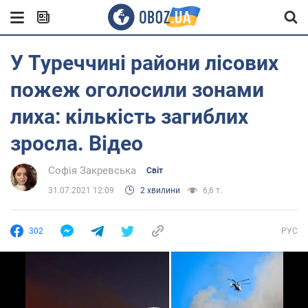
У Туреччині райони лісових
пожеж оголосили зонами
лиха: кількість загиблих
зросла. Відео
Софія Закревська
Світ
31.07.2021 12:09
2 хвилини
6,6 т.
302
РУС