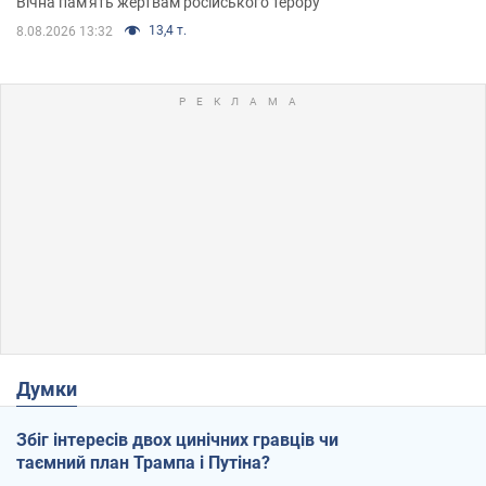
Вічна пам'ять жертвам російського терору
13,4 т.
8.08.2026 13:32
Думки
Збіг інтересів двох цинічних гравців чи
таємний план Трампа і Путіна?