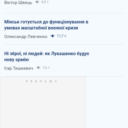
Віктор Швець
6,0 т.
Мінськ готується до функціонування в
умовах масштабної воєнної кризи
Олександр Левченко
11,7 т.
Ні зброї, ні людей: як Лукашенко будує
нову армію
Ігар Тишкевич
7,6 т.