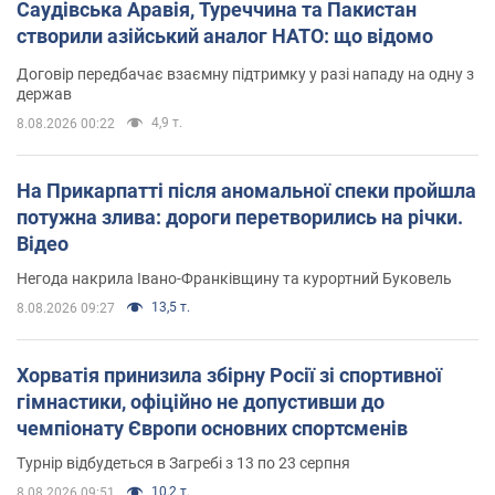
Саудівська Аравія, Туреччина та Пакистан
створили азійський аналог НАТО: що відомо
Договір передбачає взаємну підтримку у разі нападу на одну з
держав
4,9 т.
8.08.2026 00:22
На Прикарпатті після аномальної спеки пройшла
потужна злива: дороги перетворились на річки.
Відео
Негода накрила Івано-Франківщину та курортний Буковель
13,5 т.
8.08.2026 09:27
Хорватія принизила збірну Росії зі спортивної
гімнастики, офіційно не допустивши до
чемпіонату Європи основних спортсменів
Турнір відбудеться в Загребі з 13 по 23 серпня
10,2 т.
8.08.2026 09:51