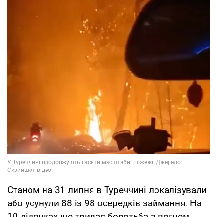
Станом на 31 липня в Туреччині локалізували
або усунули 88 із 98 осередків займання. На
10 ділянках ще триває боротьба з вогнем,