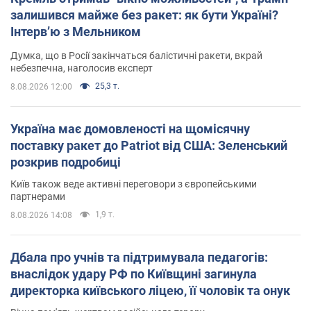
залишився майже без ракет: як бути Україні?
Інтерв’ю з Мельником
Думка, що в Росії закінчаться балістичні ракети, вкрай
небезпечна, наголосив експерт
25,3 т.
8.08.2026 12:00
Україна має домовленості на щомісячну
поставку ракет до Patriot від США: Зеленський
розкрив подробиці
Київ також веде активні переговори з європейськими
партнерами
1,9 т.
8.08.2026 14:08
Дбала про учнів та підтримувала педагогів:
внаслідок удару РФ по Київщині загинула
директорка київського ліцею, її чоловік та онук