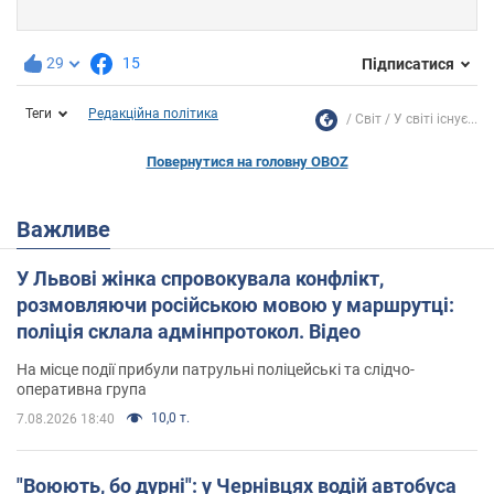
29
15
Підписатися
Теги
Редакційна політика
Світ
У світі існує...
Повернутися на головну OBOZ
Важливе
У Львові жінка спровокувала конфлікт,
розмовляючи російською мовою у маршрутці:
поліція склала адмінпротокол. Відео
На місце події прибули патрульні поліцейські та слідчо-
оперативна група
10,0 т.
7.08.2026 18:40
"Воюють, бо дурні": у Чернівцях водій автобуса