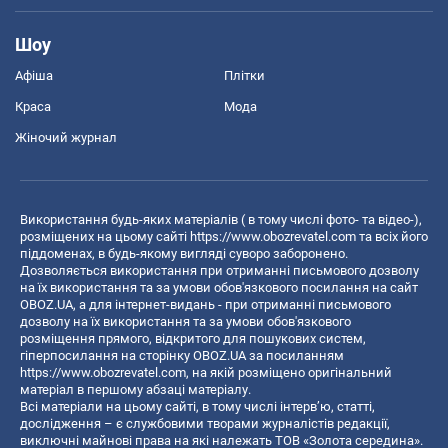
Шоу
Афіша
Плітки
Краса
Мода
Жіночий журнал
Використання будь-яких матеріалів ( в тому числі фото- та відео-),
розміщених на цьому сайті
https://www.obozrevatel.com
та всіх його
піддоменах, в будь-якому вигляді суворо заборонено.
Дозволяється використання при отриманні письмового дозволу
на їх використання та за умови обов'язкового посилання на сайт
OBOZ.UA, а для інтернет-видань - при отриманні письмового
дозволу на їх використання та за умови обов'язкового
розміщення прямого, відкритого для пошукових систем,
гіперпосилання на сторінку OBOZ.UA за посиланням
https://www.obozrevatel.com
, на якій розміщено оригінальний
матеріал в першому абзаці матеріалу.
Всі матеріали на цьому сайті, в тому числі інтерв’ю, статті,
дослідження – є службовими творами журналістів редакції,
виключні майнові права на які належать ТОВ «Золота середина».