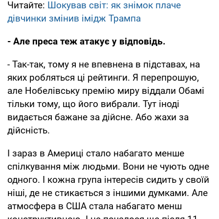
Читайте:
Шокував світ: як знімок плаче
дівчинки змінив імідж Трампа
- Але преса теж атакує у відповідь.
- Так-так, тому я не впевнена в підставах, на
яких робляться ці рейтинги. Я перепрошую,
але Нобелівську премію миру віддали Обамі
тільки тому, що його вибрали. Тут іноді
видається бажане за дійсне. Або жахи за
дійсність.
І зараз в Америці стало набагато менше
спілкування між людьми. Вони не чують одне
одного. І кожна група інтересів сидить у своїй
ніші, де не стикається з іншими думками. Але
атмосфера в США стала набагато менш