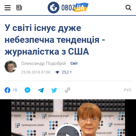
У світі існує дуже
небезпечна тенденція -
журналістка з США
Олександр Подобрій
Світ
25.06.2018 07:00
25,2 т.
15
РУС