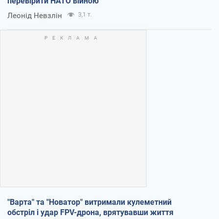
перевірити НАТО війною
Леонід Невзлін
3,1 т.
"Варта" та "Новатор" витримали кулеметний
обстріл і удар FPV-дрона, врятувавши життя