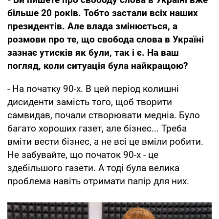
більше 20 років. Тобто застали всіх наших
президентів. Але влада змінюється, а
розмови про те, що свобода слова в Україні
зазнає утисків як були, так і є. На ваш
погляд, коли ситуація була найкращою?
- На початку 90-х. В цей період колишні
дисиденти замість того, щоб творити
самвидав, почали створювати медніа. Було
багато хороших газет, але бізнес... Треба
вміти вести бізнес, а не всі це вміли робити.
Не забувайте, що початок 90-х - це
здебільшого газети. А тоді була велика
проблема навіть отримати папір для них.