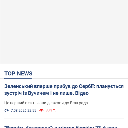
TOP NEWS
Зеленський вперше прибув до Сербії: планується
зустріч із Вучичем і не лише. Відео
Це перший візит глави держави до Бєлграда
80,3 т.
7.08.2026 22:55
"Верніть Федорова": у містах України 23-й день