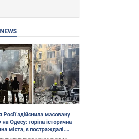
P NEWS
я Росії здійснила масовану
 на Одесу: горіла історична
на міста, є постраждалі.
 та відео
рору ворог застосував ракети та