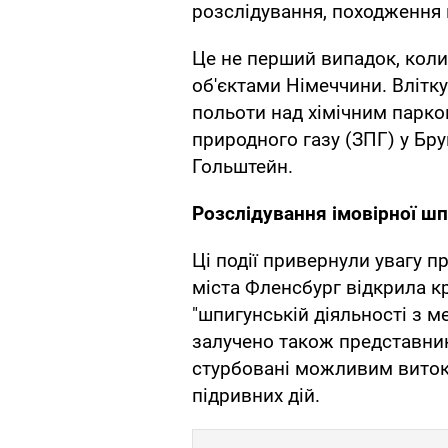
розслідування, походження 
Це не перший випадок, коли
об'єктами Німеччини. Влітку
польоти над хімічним парко
природного газу (ЗПГ) у Бру
Гольштейн.
Розслідування імовірної шп
Ці події привернули увагу 
міста Фленсбург відкрила 
"шпигунській діяльності з 
залучено також представник
стурбовані можливим виток
підривних дій.