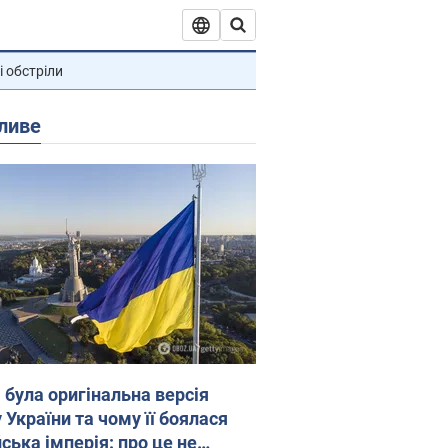
і обстріли
ливе
 була оригінальна версія
 України та чому її боялася
ська імперія: про це не