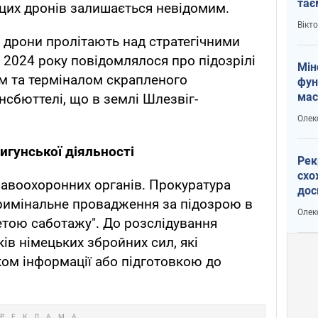
тає
цих дронів залишається невідомим.
і Пу
Вікт
 дрони пролітають над стратегічними
 2024 року повідомлялося про підозрілі
Мін
м та терміналом скрапленого
фун
мас
нсбюттелі, що в землі Шлезвіг-
Олек
игунської діяльності
Рек
схо
правоохоронних органів. Прокуратура
дос
кримінальне провадження за підозрою в
виб
Олек
метою саботажу". До розслідування
ів німецьких збройних сил, які
ом інформації або підготовкою до