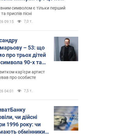
овідають у школі
вним символом є тільки перший
 та приспів пісні
7,0 т.
26 09:15
сандру
марьову – 53: що
мо про трьох дітей
-символа 90-х та
 вигляд вони
витком кар'єри артист
ть
ував про особисте
7,5 т.
26 04:01
иватБанку
віли, чи дійсні
ри 1996 року: чи
мають обмінники