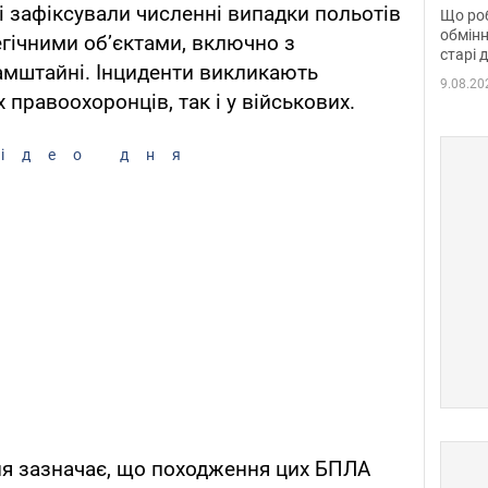
та б
і зафіксували численні випадки польотів
Що роб
обмінн
егічними об’єктами, включно з
старі 
мштайні. Інциденти викликають
9.08.20
 правоохоронців, так і у військових.
ідео дня
ня зазначає, що походження цих БПЛА