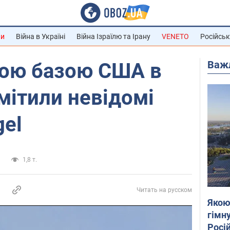
ни
Війна в Україні
Війна Ізраїлю та Ірану
VENETO
Російськ
Важ
вою базою США в
мітили невідомі
gel
и
1,8 т.
Читать на русском
Якою
гімну
Росій