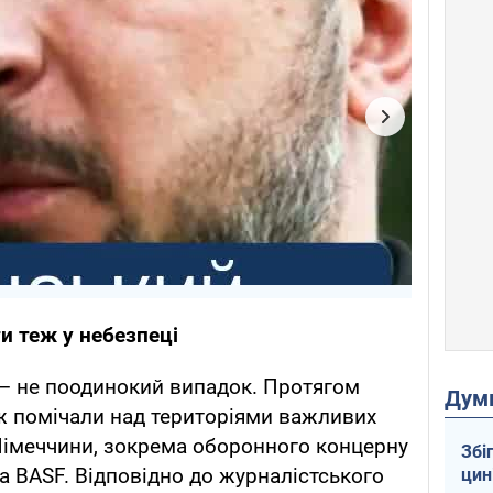
и теж у небезпеці
– не поодинокий випадок. Протягом
Дум
ж помічали над територіями важливих
імеччини, зокрема оборонного концерну
Збі
нта BASF. Відповідно до журналістського
цин