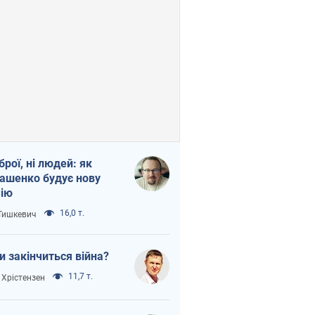
зброї, ні людей: як
ашенко будує нову
ію
16,0 т.
 Тишкевич
и закінчиться війна?
11,7 т.
 Хрістензен