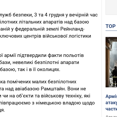
ужб безпеки, 3 та 4 грудня у вечірній час
ілотних літальних апаратів над базою
TO
ній у федеральній землі Рейнланд-
ключових центрів військової логістики
 армії підтвердили факти польотів
бази, невеликі безпілотні апарати
базою, так і в її околицях.
ька помічених малих безпілотних
 та над авіабазою Рамштайн. Вони не
и на об’єкти та військову техніку, які
Армі
атаку
 співпрацюємо з німецькою владою щодо
части
ця.
Фото
Для те