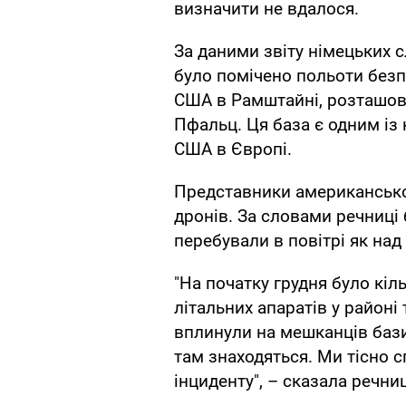
визначити не вдалося.
За даними звіту німецьких сл
було помічено польоти безп
США в Рамштайні, розташова
Пфальц. Ця база є одним із 
США в Європі.
Представники американської
дронів. За словами речниці 
перебували в повітрі як над 
"На початку грудня було кіл
літальних апаратів у районі
вплинули на мешканців бази ч
там знаходяться. Ми тісно
інциденту", – сказала речни