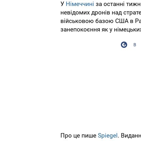
У
Німеччині
за останні тижн
невідомих дронів над страт
військовою базою США в Ра
занепокоєння як у німецьких
В
Про це пише
Spiegel
. Видан