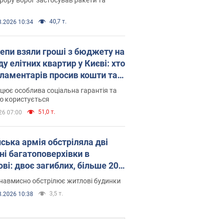
40,7 т.
8.2026 10:34
епи взяли гроші з бюджету на
у елітних квартир у Києві: хто
рламентарів просив кошти та
оселився
цює особлива соціальна гарантія та
ю користується
51,0 т.
26 07:00
йська армія обстріляла дві
ні багатоповерхівки в
ві: двоє загиблих, більше 20
раждалих
навмисно обстрілює житлові будинки
3,5 т.
8.2026 10:38