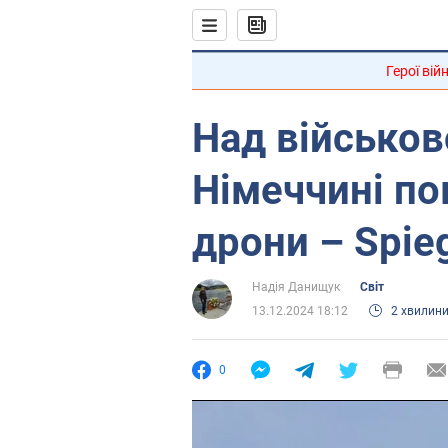
Герої вій
Над військо
Німеччині по
дрони – Spie
Надія Данищук
Світ
13.12.2024 18:12
2 хвилин
0