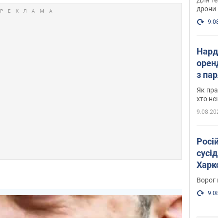
дрони
9.0
Нард
оренд
з па
де п
Як пра
хто не
9.08.20
Росі
сусід
Харко
пост
Ворог 
9.0