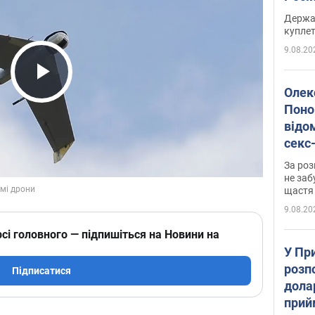
розп
Держа
куплет
9.08.20
Play Video
Олек
Поно
відо
секс
який
За роз
маю
не заб
щастя
9.08.20
сі головного — підпишіться на Новини на
У Пр
розпо
Підписатися
дола
прий