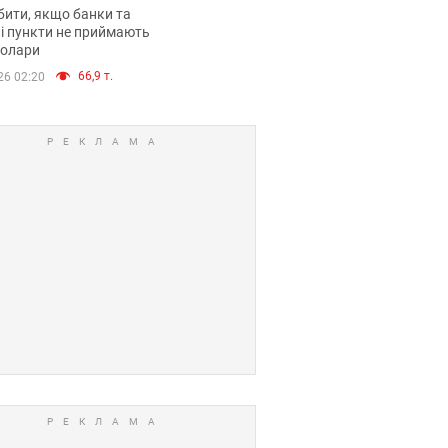
анки такі купюри
ити, якщо банки та
і пункти не приймають
долари
66,9 т.
26 02:20