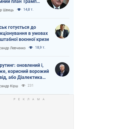
мний план Трампа
тіна?
14,8 т.
ор Швець
ськ готується до
кціонування в умовах
штабної воєнної кризи
18,9 т.
сандр Левченко
рутинг: оновлений і,
же, корисний ворожий
від, або Діалектика
агливого боягузтва
231
сандр Кірш