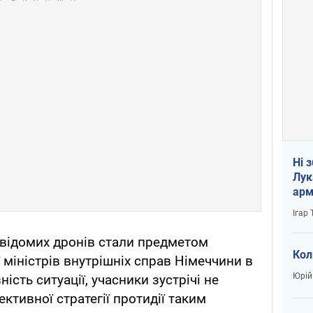
Ні 
Лук
арм
Ігар
відомих дронів стали предметом
Кол
 міністрів внутрішніх справ Німеччини в
Юрій
ість ситуації, учасники зустрічі не
ктивної стратегії протидії таким